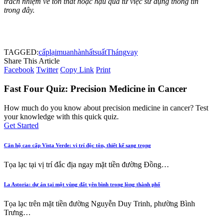
trách nhiệm về tổn thất hoặc hậu quả từ việc sử dụng thông tin
trong đây.
TAGGED:
cấp
lại
mua
nhà
nhất
suất
Tháng
vay
Share This Article
Facebook
Twitter
Copy Link
Print
Fast Four Quiz: Precision Medicine in Cancer
How much do you know about precision medicine in cancer? Test
your knowledge with this quick quiz.
Get Started
Căn hộ cao cấp Vista Verde: vị trí độc tôn, thiết kế sang trọng
Tọa lạc tại vị trí đắc địa ngay mặt tiền đường Đồng…
La Astoria: dự án tại một vùng đất yên bình trong lòng thành phố
Tọa lạc trên mặt tiền đường Nguyễn Duy Trinh, phường Bình
Trưng…