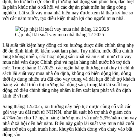
định, hỗ trợ tích cực cho thị trường bất động sản phục hồi, đặc biệt
là phân khúc nhà ở xã hội và các dự án phát triển hạ tầng công
nghiệp. Lãi suất vay mua nhà hiện nay được xem là thấp kỷ lục so
với các năm trước, tạo điều kiện thuận lợi cho người mua nhà.
Cập nhật lãi suất vay mua nhà tháng 12 2025
Lãi suất tiết kiệm huy động có xu hướng được điều chỉnh tăng nhẹ
để ổn định kinh tế, kiểm soát lạm phát. Tuy nhiên, mức điều chỉnh
tăng không nhiều, các hoạt động sản xuất và an sinh như cho vay
mua nhà vẫn được Chính phủ và ngân hàng nhà nước hỗ trợ tích
cực. Trong tháng 11/2025, các ngân hàng thương mại duy trì chính
sách lãi suất vay mua nhà ổn định, không có biến động lớn, đồng
thời áp dụng nhiều ưu đãi cho vay trung và dài hạn để hỗ trợ khách
hàng và phát triển thị trường bất động sản, trong khi lãi suất huy
động có điều chỉnh tăng nhẹ nhằm kiểm soát lạm phát và ổn định
kinh tế vĩ mô.
Sang tháng 12/2025, xu hướng này tiếp tục được củng cố với các
gói vay ưu đãi mới từ NHNN, như lãi suất hỗ trợ nhà ở giảm còn
4,7%/năm cho 17 ngân hàng thương mại và mức 5,9%/năm cho vay
nhà ở xã hội đến hết năm. Điều này giúp lãi suất vay mua nhà cuối
năm trở nên cạnh tranh hơn, khuyến khích dòng vốn chảy vào bất
động sản.