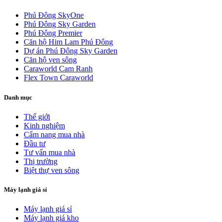
Phú Đông SkyOne
Phú Đông Sky Garden
Phú Đông Premier
Căn hộ Him Lam Phú Đông
Dự án Phú Đông Sky Garden
Căn hộ ven sông
Caraworld Cam Ranh
Flex Town Caraworld
Danh mục
Thế giới
Kinh nghiệm
Cẩm nang mua nhà
Đầu tư
Tư vấn mua nhà
Thị trường
Biệt thự ven sông
Máy lạnh giá sỉ
Máy lạnh giá sỉ
Máy lạnh giá kho