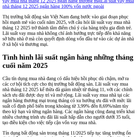
vay mua nhà tháng 12 2025 ngân hàng thương mại
Lãi suất vay mua
nhà tháng 12 2025 ngân hàng 100% vốn nước ngoài
Thị trường bất động sản Việt Nam đang bước vào giai đoạn phục
hồi mạnh mẽ vào cuối năm 2025, với câu hỏi lãi suất vay mua nhà
tháng 12 2025 trở thành tâm điểm chú ý của hàng triệu gia đình trẻ.
Lãi suất vay mua nhà không chỉ ảnh hưởng trực tiếp đến khả năng
sở hữu nhà ở mà còn quyết định dòng vốn đầu tư vào các dự án nhà
ở xã hội và thương mại.
Tình hình lãi suất ngân hàng những tháng
cuối năm 2025
Cầu tín dụng mua nhà đang có dấu hiệu hồi phục dù chậm, mở ra
các cơ hội tích cực cho thị trường bất động sản. Lãi suất vay mua
nhà tháng 12 2025 kế thừa đà giảm nhiệt từ tháng 11, với các chính
sách ưu đãi được duy trì và mở rộng. Lãi suất vay mua nhà tại các
ngân hàng thương mại trong tháng có xu hướng ưu đãi với mức lãi
suất cố định phổ biến trong khoảng từ 3,99% đến 8,69%/năm tùy
theo kỳ hạn và từng ngân hàng. Các ngân hàng cũng đang triển khai
nhiều chương trình ưu đãi lãi suất hấp dẫn cho người dưới 35 tuổi,
tạo điều kiện cho việc tiếp cận vốn vay mua nhà.
Tín dụng bất động sản trong tháng 11/2025 tiếp tục tăng trưởng ổn