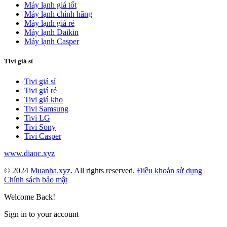
Máy lạnh giá tốt
Máy lạnh chính hãng
Máy lạnh giá rẻ
Máy lạnh Daikin
Máy lạnh Casper
Tivi giá sỉ
Tivi giá sỉ
Tivi giá rẻ
Tivi giá kho
Tivi Samsung
Tivi LG
Tivi Sony
Tivi Casper
www.diaoc.xyz
© 2024
Muanha.xyz
. All rights reserved.
Điều khoản sử dụng
|
Chính sách bảo mật
Welcome Back!
Sign in to your account