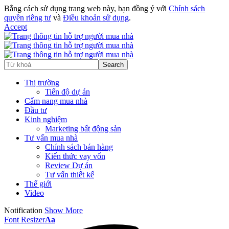
Bằng cách sử dụng trang web này, bạn đồng ý với
Chính sách
quyền riêng tư
và
Điều khoản sử dụng
.
Accept
Thị trường
Tiến độ dự án
Cẩm nang mua nhà
Đầu tư
Kinh nghiệm
Marketing bất động sản
Tư vấn mua nhà
Chính sách bán hàng
Kiến thức vay vốn
Review Dự án
Tư vấn thiết kế
Thế giới
Video
Notification
Show More
Font Resizer
Aa