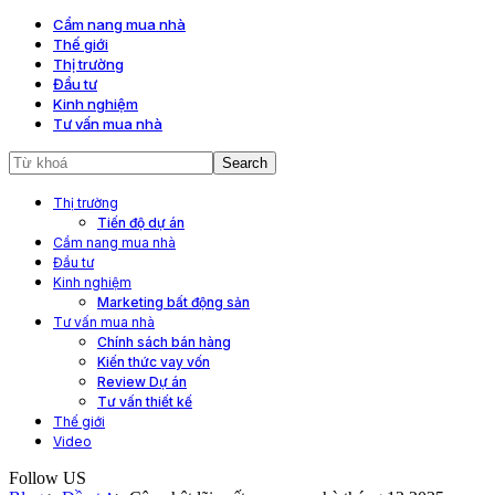
Cẩm nang mua nhà
Thế giới
Thị trường
Đầu tư
Kinh nghiệm
Tư vấn mua nhà
Thị trường
Tiến độ dự án
Cẩm nang mua nhà
Đầu tư
Kinh nghiệm
Marketing bất động sản
Tư vấn mua nhà
Chính sách bán hàng
Kiến thức vay vốn
Review Dự án
Tư vấn thiết kế
Thế giới
Video
Follow US