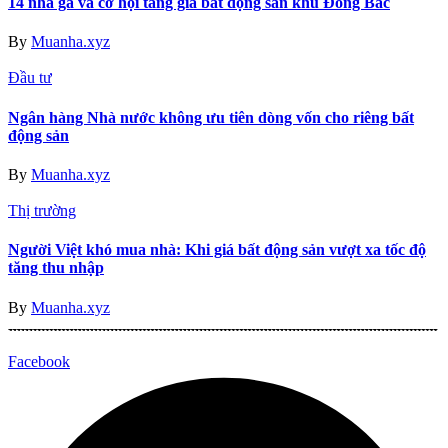
14 nhà ga và cơ hội tăng giá bất động sản khu Đông Bắc
By
Muanha.xyz
Đầu tư
Ngân hàng Nhà nước không ưu tiên dòng vốn cho riêng bất
động sản
By
Muanha.xyz
Thị trường
Người Việt khó mua nhà: Khi giá bất động sản vượt xa tốc độ
tăng thu nhập
By
Muanha.xyz
Facebook