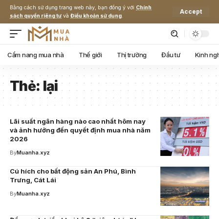
Bằng cách sử dụng trang web này, bạn đồng ý với
Chính
Accept
sách quyền riêng tư
và
Điều khoản sử dụng
.
Cẩm nang mua nhà
Thế giới
Thị trường
Đầu tư
Kinh ng
Thẻ:
lại
Lãi suất ngân hàng nào cao nhất hôm nay
và ảnh hưởng đến quyết định mua nhà năm
2026
By
Muanha.xyz
Cú hích cho bất động sản An Phú, Bình
Trưng, Cát Lái
By
Muanha.xyz