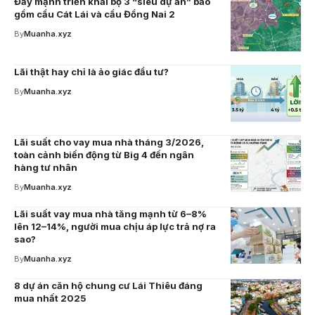
Đẩy mạnh triển khai bộ 3 “siêu dự án” bao
gồm cầu Cát Lái và cầu Đồng Nai 2
By
Muanha.xyz
Lãi thật hay chỉ là ảo giác đầu tư?
By
Muanha.xyz
Lãi suất cho vay mua nhà tháng 3/2026,
toàn cảnh biến động từ Big 4 đến ngân
hàng tư nhân
By
Muanha.xyz
Lãi suất vay mua nhà tăng mạnh từ 6–8%
lên 12–14%, người mua chịu áp lực trả nợ ra
sao?
By
Muanha.xyz
8 dự án căn hộ chung cư Lái Thiêu đáng
mua nhất 2025