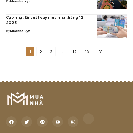
By
Muanha.xyz
Cập nhật lãi suất vay mua nhà tháng 12
2025
By
Muanha.xyz
1
2
3
…
12
13