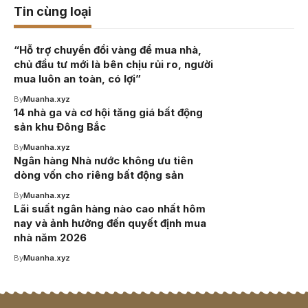
Tin cùng loại
“Hỗ trợ chuyển đổi vàng để mua nhà,
chủ đầu tư mới là bên chịu rủi ro, người
mua luôn an toàn, có lợi”
By
Muanha.xyz
14 nhà ga và cơ hội tăng giá bất động
sản khu Đông Bắc
By
Muanha.xyz
Ngân hàng Nhà nước không ưu tiên
dòng vốn cho riêng bất động sản
By
Muanha.xyz
Lãi suất ngân hàng nào cao nhất hôm
nay và ảnh hưởng đến quyết định mua
nhà năm 2026
By
Muanha.xyz