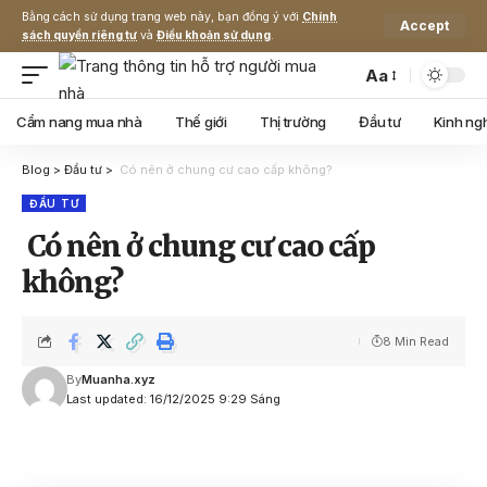
Bằng cách sử dụng trang web này, bạn đồng ý với
Chính
Accept
sách quyền riêng tư
và
Điều khoản sử dụng
.
Aa
Cẩm nang mua nhà
Thế giới
Thị trường
Đầu tư
Kinh ng
Blog
>
Đầu tư
>
Có nên ở chung cư cao cấp không?
ĐẦU TƯ
Có nên ở chung cư cao cấp
không?
8 Min Read
By
Muanha.xyz
Last updated: 16/12/2025 9:29 Sáng