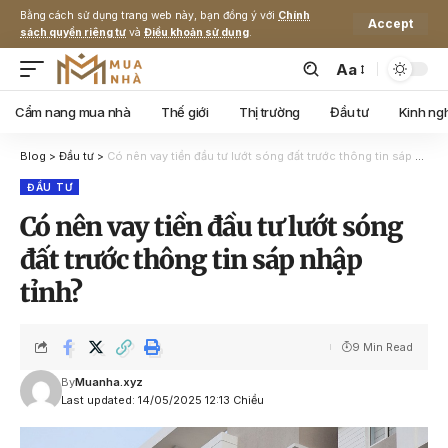
Bằng cách sử dụng trang web này, bạn đồng ý với
Chính
Accept
sách quyền riêng tư
và
Điều khoản sử dụng
.
Aa
Cẩm nang mua nhà
Thế giới
Thị trường
Đầu tư
Kinh ng
Blog
>
Đầu tư
>
Có nên vay tiền đầu tư lướt sóng đất trước thông tin sáp nhập tỉnh?
ĐẦU TƯ
Có nên vay tiền đầu tư lướt sóng
đất trước thông tin sáp nhập
tỉnh?
9 Min Read
By
Muanha.xyz
Last updated: 14/05/2025 12:13 Chiều