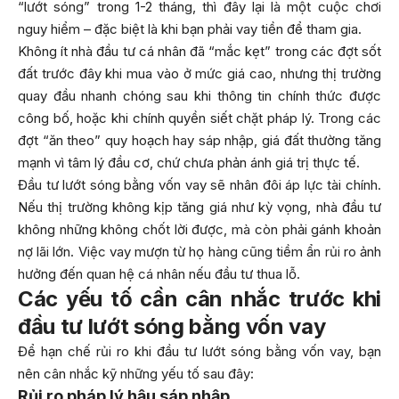
“lướt sóng” trong 1-2 tháng, thì đây lại là một cuộc chơi
nguy hiểm – đặc biệt là khi bạn phải vay tiền để tham gia.
Không ít nhà đầu tư cá nhân đã “mắc kẹt” trong các đợt sốt
đất trước đây khi mua vào ở mức giá cao, nhưng thị trường
quay đầu nhanh chóng sau khi thông tin chính thức được
công bố, hoặc khi chính quyền siết chặt pháp lý. Trong các
đợt “ăn theo” quy hoạch hay sáp nhập, giá đất thường tăng
mạnh vì tâm lý đầu cơ, chứ chưa phản ánh giá trị thực tế.
Đầu tư lướt sóng bằng vốn vay sẽ nhân đôi áp lực tài chính.
Nếu thị trường không kịp tăng giá như kỳ vọng, nhà đầu tư
không những không chốt lời được, mà còn phải gánh khoản
nợ lãi lớn. Việc vay mượn từ họ hàng cũng tiềm ẩn rủi ro ảnh
hưởng đến quan hệ cá nhân nếu đầu tư thua lỗ.
Các yếu tố cần cân nhắc trước khi
đầu tư lướt sóng bằng vốn vay
Để hạn chế rủi ro khi đầu tư lướt sóng bằng vốn vay, bạn
nên cân nhắc kỹ những yếu tố sau đây:
Rủi ro pháp lý hậu sáp nhập