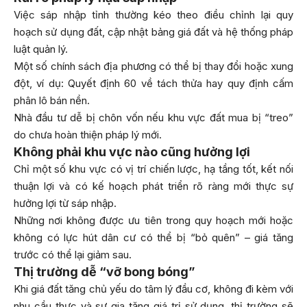
Việc sáp nhập tỉnh thường kéo theo điều chỉnh lại quy
hoạch sử dụng đất, cập nhật bảng giá đất và hệ thống pháp
luật quản lý.
Một số chính sách địa phương có thể bị thay đổi hoặc xung
đột, ví dụ: Quyết định 60 về tách thửa hay quy định cấm
phân lô bán nền.
Nhà đầu tư dễ bị chôn vốn nếu khu vực đất mua bị “treo”
do chưa hoàn thiện pháp lý mới.
Không phải khu vực nào cũng hưởng lợi
Chỉ một số khu vực có vị trí chiến lược, hạ tầng tốt, kết nối
thuận lợi và có kế hoạch phát triển rõ ràng mới thực sự
hưởng lợi từ sáp nhập.
Những nơi không được ưu tiên trong quy hoạch mới hoặc
không có lực hút dân cư có thể bị “bỏ quên” – giá tăng
trước có thể lại giảm sau.
Thị trường dễ “vỡ bong bóng”
Khi giá đất tăng chủ yếu do tâm lý đầu cơ, không đi kèm với
nhu cầu thực và sự gia tăng giá trị sử dụng, thị trường sẽ