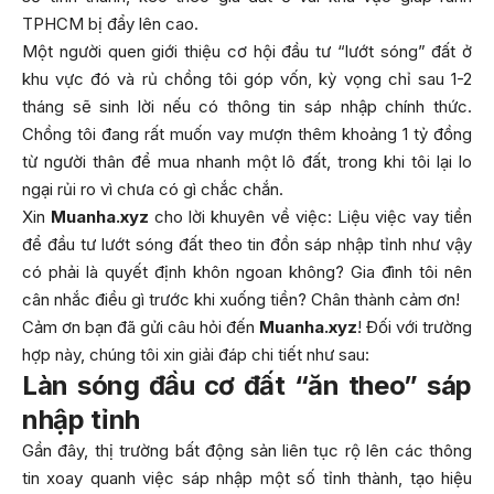
TPHCM bị đẩy lên cao.
Một người quen giới thiệu cơ hội đầu tư “lướt sóng” đất ở
khu vực đó và rủ chồng tôi góp vốn, kỳ vọng chỉ sau 1-2
tháng sẽ sinh lời nếu có thông tin sáp nhập chính thức.
Chồng tôi đang rất muốn vay mượn thêm khoảng 1 tỷ đồng
từ người thân để mua nhanh một lô đất, trong khi tôi lại lo
ngại rủi ro vì chưa có gì chắc chắn.
Xin
Muanha.xyz
cho lời khuyên về việc: Liệu việc vay tiền
để đầu tư lướt sóng đất theo tin đồn sáp nhập tỉnh như vậy
có phải là quyết định khôn ngoan không? Gia đình tôi nên
cân nhắc điều gì trước khi xuống tiền? Chân thành cảm ơn!
Cảm ơn bạn đã gửi câu hỏi đến
Muanha.xyz
! Đối với trường
hợp này, chúng tôi xin giải đáp chi tiết như sau:
Làn sóng đầu cơ đất “ăn theo” sáp
nhập tỉnh
Gần đây, thị trường bất động sản liên tục rộ lên các thông
tin xoay quanh việc sáp nhập một số tỉnh thành, tạo hiệu