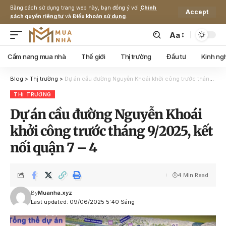
Bằng cách sử dụng trang web này, bạn đồng ý với
Chính
Accept
sách quyền riêng tư
và
Điều khoản sử dụng
.
Aa
Cẩm nang mua nhà
Thế giới
Thị trường
Đầu tư
Kinh ng
Blog
>
Thị trường
>
Dự án cầu đường Nguyễn Khoái khởi công trước tháng 9/2025, kết nối quận 7 – 4
THỊ TRƯỜNG
Dự án cầu đường Nguyễn Khoái
khởi công trước tháng 9/2025, kết
nối quận 7 – 4
4 Min Read
By
Muanha.xyz
Last updated: 09/06/2025 5:40 Sáng