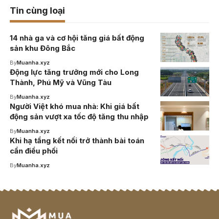
Tin cùng loại
14 nhà ga và cơ hội tăng giá bất động
sản khu Đông Bắc
By
Muanha.xyz
Động lực tăng trưởng mới cho Long
Thành, Phú Mỹ và Vũng Tàu
By
Muanha.xyz
Người Việt khó mua nhà: Khi giá bất
động sản vượt xa tốc độ tăng thu nhập
By
Muanha.xyz
Khi hạ tầng kết nối trở thành bài toán
cần điều phối
By
Muanha.xyz