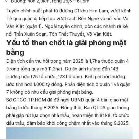
Đường: hơn 2,3km, rộng 26,5 – 61,5m
Tuyến chính xuất phát từ đường D1 khu Him Lam, vượt kênh
Tẻ qua quận 4, tiếp tục vượt rạch Bến Nghé và nối vào Võ
Văn Kiệt (quận 1). Ngoài tuyến chính, còn các nhánh rẻ kế
nối Trần Xuân Soạn, Tôn Thất Thuyết, Võ Văn Kiệt.
Yếu tố then chốt là giải phóng mặt
bằng
Diện tích cần thu hồi trong năm 2025 là 1,7ha thuộc quận 4
(trong tổng quy mô 11,3ha). Dự án ảnh hưởng đến 148
trường hợp (25 tổ chức, 123 hộ dân). Kinh phí bồi thường
ước tính hơn 1.000 tỷ đồng. Phần diện tích ở quận 1 và quận
7 không có nhu cầu giải phóng mặt bằng.
Sở GTCC TP.HCM đã đề nghị UBND quận 4 bàn giao mặt
bằng trước tháng 8.2025. Đồng thời, Ban QLDA giao thông
phải gấp rút lựa chọn nhà thầu, hoàn thiện thiết kế, tổ chức
đấu thầu, đảm bảo khởi công chậm nhất vào tháng 9.2025.