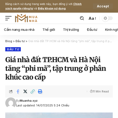
Bằng cách sử dụng trang web này, bạn đồng ý với
Chính
Accept
sách quyền riêng tư
và
Điều khoản sử dụng
.
Aa
Cẩm nang mua nhà
Thế giới
Thị trường
Đầu tư
Kinh ng
Blog
>
Đầu tư
>
Giá nhà đất TP.HCM và Hà Nội tăng “phi mã”, tập trung ở phân khúc cao cấp
ĐẦU TƯ
Giá nhà đất TP.HCM và Hà Nội
tăng “phi mã”, tập trung ở phân
khúc cao cấp
11 Min Read
By
Muanha.xyz
Last updated: 14/07/2025 5:24 Chiều