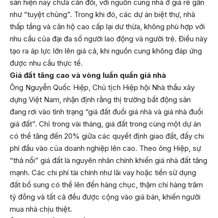
sản hiện nay chưa cân đối, với nguồn cung nhà ở giá rẻ gần
như “tuyệt chủng”. Trong khi đó, các dự án biệt thự, nhà
thấp tầng và căn hộ cao cấp lại dư thừa, không phù hợp với
nhu cầu của đại đa số người lao động và người trẻ. Điều này
tạo ra áp lực lớn lên giá cả, khi nguồn cung không đáp ứng
được nhu cầu thực tế.
Giá đất tăng cao và vòng luẩn quẩn giá nhà
Ông Nguyễn Quốc Hiệp, Chủ tịch Hiệp hội Nhà thầu xây
dựng Việt Nam, nhận định rằng thị trường bất động sản
đang rơi vào tình trạng “giá đất đuổi giá nhà và giá nhà đuổi
giá đất”. Chỉ trong vài tháng, giá đất trong cùng một dự án
có thể tăng đến 20% giữa các quyết định giao đất, đẩy chi
phí đầu vào của doanh nghiệp lên cao. Theo ông Hiệp, sự
“thả nổi” giá đất là nguyên nhân chính khiến giá nhà đất tăng
mạnh. Các chi phí tài chính như lãi vay hoặc tiền sử dụng
đất bổ sung có thể lên đến hàng chục, thậm chí hàng trăm
tỷ đồng và tất cả đều được cộng vào giá bán, khiến người
mua nhà chịu thiệt.