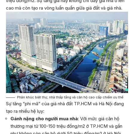
triệu đồng/m2. Sự tăng giá này không chỉ đẩy giá nhà ở lên
cao mà còn tạo ra vòng luẩn quẩn giữa giá đất và giá nhà.
Phân khúc biệt thự, nhà thấp tầng và căn hộ cao cấp chiếm ưu thế
Sự tăng “phi mã” của giá nhà đất TP.HCM và Hà Nội đang
tạo ra nhiều hệ lụy:
Gánh nặng cho người mua nhà
: Với mức giá căn hộ
thương mại từ 100-150 triệu đồng/m2 ở TP.HCM và gần
như không còn căn hộ dưới 50 triệu đồng/m2 ở Hà Nội,