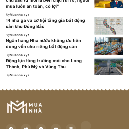
chủ đầu tư mới là bên chịu rủi ro, người
mua luôn an toàn, có lợi”
By
Muanha.xyz
14 nhà ga và cơ hội tăng giá bất động
sản khu Đông Bắc
By
Muanha.xyz
Ngân hàng Nhà nước không ưu tiên
dòng vốn cho riêng bất động sản
By
Muanha.xyz
Động lực tăng trưởng mới cho Long
Thành, Phú Mỹ và Vũng Tàu
By
Muanha.xyz