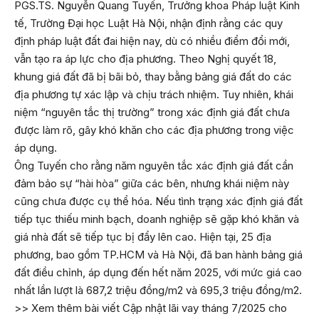
PGS.TS. Nguyễn Quang Tuyến, Trưởng khoa Pháp luật Kinh
tế, Trường Đại học Luật Hà Nội, nhận định rằng các quy
định pháp luật đất đai hiện nay, dù có nhiều điểm đổi mới,
vẫn tạo ra áp lực cho địa phương. Theo Nghị quyết 18,
khung giá đất đã bị bãi bỏ, thay bằng bảng giá đất do các
địa phương tự xác lập và chịu trách nhiệm. Tuy nhiên, khái
niệm “nguyên tắc thị trường” trong xác định giá đất chưa
được làm rõ, gây khó khăn cho các địa phương trong việc
áp dụng.
Ông Tuyến cho rằng năm nguyên tắc xác định giá đất cần
đảm bảo sự “hài hòa” giữa các bên, nhưng khái niệm này
cũng chưa được cụ thể hóa. Nếu tình trạng xác định giá đất
tiếp tục thiếu minh bạch, doanh nghiệp sẽ gặp khó khăn và
giá nhà đất sẽ tiếp tục bị đẩy lên cao. Hiện tại, 25 địa
phương, bao gồm TP.HCM và Hà Nội, đã ban hành bảng giá
đất điều chỉnh, áp dụng đến hết năm 2025, với mức giá cao
nhất lần lượt là 687,2 triệu đồng/m2 và 695,3 triệu đồng/m2.
>> Xem thêm bài viết
Cập nhật lãi vay tháng 7/2025 cho