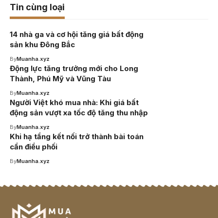
Tin cùng loại
14 nhà ga và cơ hội tăng giá bất động
sản khu Đông Bắc
By
Muanha.xyz
Động lực tăng trưởng mới cho Long
Thành, Phú Mỹ và Vũng Tàu
By
Muanha.xyz
Người Việt khó mua nhà: Khi giá bất
động sản vượt xa tốc độ tăng thu nhập
By
Muanha.xyz
Khi hạ tầng kết nối trở thành bài toán
cần điều phối
By
Muanha.xyz