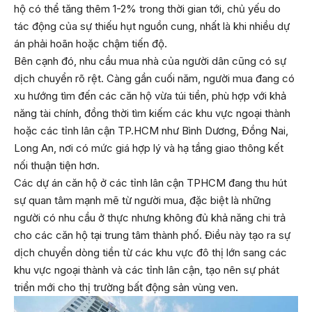
hộ có thể tăng thêm 1-2% trong thời gian tới, chủ yếu do
tác động của sự thiếu hụt nguồn cung, nhất là khi nhiều dự
án phải hoãn hoặc chậm tiến độ.
Bên cạnh đó, nhu cầu mua nhà của người dân cũng có sự
dịch chuyển rõ rệt. Càng gần cuối năm, người mua đang có
xu hướng tìm đến các căn hộ vừa túi tiền, phù hợp với khả
năng tài chính, đồng thời tìm kiếm các khu vực ngoại thành
hoặc các tỉnh lân cận TP.HCM như Bình Dương, Đồng Nai,
Long An, nơi có mức giá hợp lý và hạ tầng giao thông kết
nối thuận tiện hơn.
Các dự án căn hộ ở các tỉnh lân cận TPHCM đang thu hút
sự quan tâm mạnh mẽ từ người mua, đặc biệt là những
người có nhu cầu ở thực nhưng không đủ khả năng chi trả
cho các căn hộ tại trung tâm thành phố. Điều này tạo ra sự
dịch chuyển dòng tiền từ các khu vực đô thị lớn sang các
khu vực ngoại thành và các tỉnh lân cận, tạo nên sự phát
triển mới cho thị trường bất động sản vùng ven.