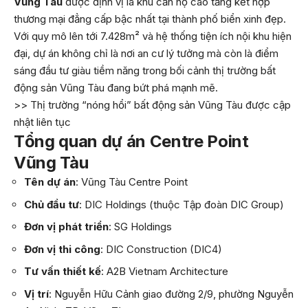
Vũng Tàu
được định vị là khu căn hộ cao tầng kết hợp
thương mại đẳng cấp bậc nhất tại thành phố biển xinh đẹp.
Với quy mô lên tới 7.428m² và hệ thống tiện ích nội khu hiện
đại, dự án không chỉ là nơi an cư lý tưởng mà còn là điểm
sáng đầu tư giàu tiềm năng trong bối cảnh thị trường bất
động sản Vũng Tàu đang bứt phá mạnh mẽ.
>> Thị trường “nóng hổi” bất động sản Vũng Tàu được cập
nhật liên tục
Tổng quan dự án Centre Point
Vũng Tàu
Tên dự án
: Vũng Tàu Centre Point
Chủ đầu tư
: DIC Holdings (thuộc Tập đoàn DIC Group)
Đơn vị phát triển
: SG Holdings
Đơn vị thi công
: DIC Construction (DIC4)
Tư vấn thiết kế
: A2B Vietnam Architecture
Vị trí
: Nguyễn Hữu Cảnh giao đường 2/9, phường Nguyễn