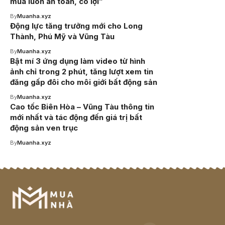
mua luôn an toàn, có lợi”
By
Muanha.xyz
Động lực tăng trưởng mới cho Long
Thành, Phú Mỹ và Vũng Tàu
By
Muanha.xyz
Bật mí 3 ứng dụng làm video từ hình
ảnh chỉ trong 2 phút, tăng lượt xem tin
đăng gấp đôi cho môi giới bất động sản
By
Muanha.xyz
Cao tốc Biên Hòa – Vũng Tàu thông tin
mới nhất và tác động đến giá trị bất
động sản ven trục
By
Muanha.xyz