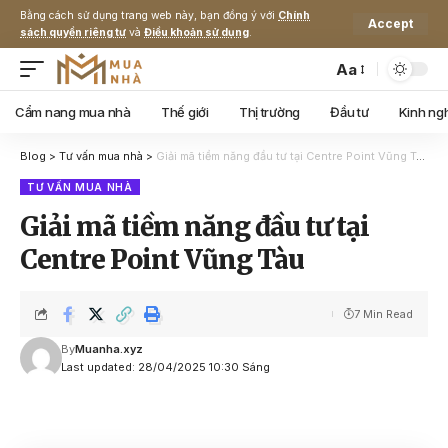
Bằng cách sử dụng trang web này, bạn đồng ý với
Chính
Accept
sách quyền riêng tư
và
Điều khoản sử dụng
.
Aa
Cẩm nang mua nhà
Thế giới
Thị trường
Đầu tư
Kinh ng
Blog
>
Tư vấn mua nhà
>
Giải mã tiềm năng đầu tư tại Centre Point Vũng Tàu
TƯ VẤN MUA NHÀ
Giải mã tiềm năng đầu tư tại
Centre Point Vũng Tàu
7 Min Read
By
Muanha.xyz
Last updated: 28/04/2025 10:30 Sáng