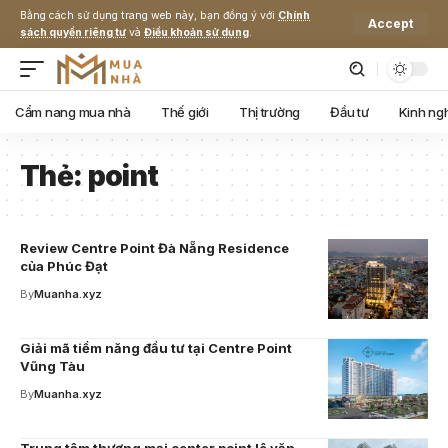
Bằng cách sử dụng trang web này, bạn đồng ý với
Chính
Accept
sách quyền riêng tư
và
Điều khoản sử dụng
.
Cẩm nang mua nhà
Thế giới
Thị trường
Đầu tư
Kinh ng
Thẻ:
point
Review Centre Point Đà Nẵng Residence
của Phúc Đạt
By
Muanha.xyz
Giải mã tiềm năng đầu tư tại Centre Point
Vũng Tàu
By
Muanha.xyz