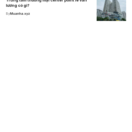
Trung tâm thương mại center point lê văn
lương có gì?
By
Muanha.xyz