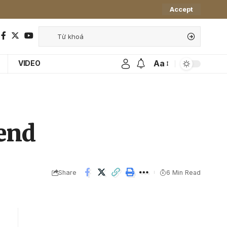
Accept
Aa
VIDEO
rend
Share
6 Min Read