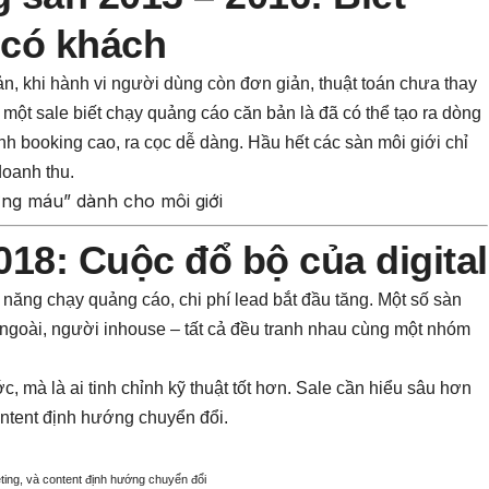
 có khách
ản, khi hành vi người dùng còn đơn giản, thuật toán chưa thay
n một sale biết chạy quảng cáo căn bản là đã có thể tạo ra dòng
nh booking cao, ra cọc dễ dàng. Hầu hết các sàn môi giới chỉ
doanh thu.
ng máu” dành cho môi giới
018: Cuộc đổ bộ của digital
ỹ năng chạy quảng cáo, chi phí lead bắt đầu tăng. Một số sàn
ê ngoài, người inhouse – tất cả đều tranh nhau cùng một nhóm
c, mà là ai tinh chỉnh kỹ thuật tốt hơn. Sale cần hiểu sâu hơn
 content định hướng chuyển đổi.
geting, và content định hướng chuyển đổi