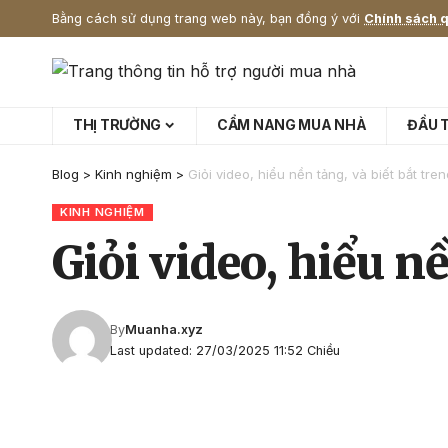
Bằng cách sử dụng trang web này, bạn đồng ý với
Chính sách q
THỊ TRƯỜNG
CẨM NANG MUA NHÀ
ĐẦU 
Blog
>
Kinh nghiệm
>
Giỏi video, hiểu nền tảng, và biết bắt tren
KINH NGHIỆM
Giỏi video, hiểu nề
By
Muanha.xyz
Last updated: 27/03/2025 11:52 Chiều