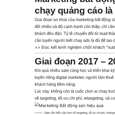
chạy quảng cáo là
Giai đoạn sơ khai của marketing bất động s
đổi nhiều và độ cạnh tranh còn thấp, chỉ cầ
khách đều đặn. Tỷ lệ chuyển đổi từ lead thà
cần tuyển người biết chạy ads là đủ để tạo 
>> Đúc kết kinh nghiệm chốt khách “xươ
Giai đoạn 2017 – 2
Khi quá nhiều sale cùng học và triển khai k
tuyển riêng digital marketer, người làm thu
khách hàng tiềm năng.
Lúc này, không còn là cuộc chơi ai chạy trướ
về targeting, tối ưu chi phí, retargeting, và
Sale cần hiểu sâu hơn về targeting, tối ưu chi phí, retar