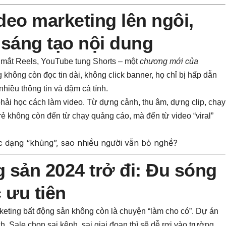
deo marketing lên ngôi,
 sáng tạo nội dung
 mắt Reels, YouTube tung Shorts – một
chương mới của
không còn đọc tin dài, không click banner, họ chỉ bị hấp dẫn
hiều thông tin và đậm cá tính.
phải học cách làm video. Từ dựng cảnh, thu âm, dựng clip, chạy
ẻ không còn đến từ chạy quảng cáo, mà đến từ video “viral”
c dạng “khủng”, sao nhiều người vẫn bỏ nghề?
g sản
2024 trở đi: Đu sóng
 ưu tiên
ting bất động sản không còn là chuyện “làm cho có”. Dự án
ch. Sale chọn sai kênh, sai giai đoạn thì sẽ dễ rơi vào trường