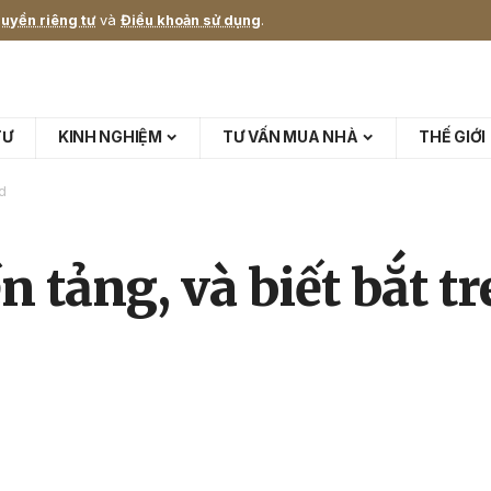
uyền riêng tư
và
Điều khoản sử dụng
.
TƯ
KINH NGHIỆM
TƯ VẤN MUA NHÀ
THẾ GIỚI
d
n tảng, và biết bắt t