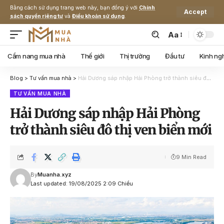
Bằng cách sử dụng trang web này, bạn đồng ý với
Chính
Accept
sách quyền riêng tư
và
Điều khoản sử dụng
.
Aa
Cẩm nang mua nhà
Thế giới
Thị trường
Đầu tư
Kinh ng
Blog
>
Tư vấn mua nhà
>
Hải Dương sáp nhập Hải Phòng trở thành siêu đô thị ven biển mới
TƯ VẤN MUA NHÀ
Hải Dương sáp nhập Hải Phòng
trở thành siêu đô thị ven biển mới
9 Min Read
By
Muanha.xyz
Last updated: 19/08/2025 2:09 Chiều