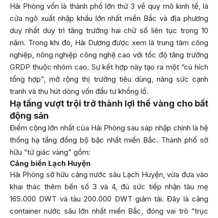
Hải Phòng vốn là thành phố lớn thứ 3 về quy mô kinh tế, là
cửa ngõ xuất nhập khẩu lớn nhất miền Bắc và địa phương
duy nhất duy trì tăng trưởng hai chữ số liên tục trong 10
năm. Trong khi đó, Hải Dương được xem là trung tâm công
nghiệp, nông nghiệp công nghệ cao với tốc độ tăng trưởng
GRDP thuộc nhóm cao. Sự kết hợp này tạo ra một “cú hích
tổng hợp”, mở rộng thị trường tiêu dùng, nâng sức cạnh
tranh và thu hút dòng vốn đầu tư khổng lồ.
Hạ tầng vượt trội trở thành lợi thế vàng cho bất
động sản
Điểm cộng lớn nhất của Hải Phòng sau sáp nhập chính là hệ
thống hạ tầng đồng bộ bậc nhất miền Bắc. Thành phố sở
hữu “tứ giác vàng” gồm:
Cảng biển Lạch Huyện
Hải Phòng sở hữu cảng nước sâu Lạch Huyện, vừa đưa vào
khai thác thêm bến số 3 và 4, đủ sức tiếp nhận tàu mẹ
165.000 DWT và tàu 200.000 DWT giảm tải. Đây là cảng
container nước sâu lớn nhất miền Bắc, đóng vai trò “trục