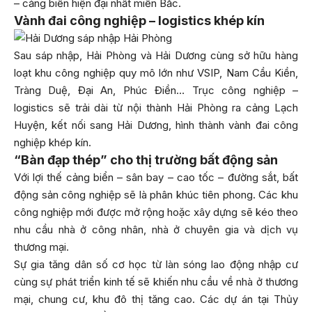
– cảng biển hiện đại nhất miền Bắc.
Vành đai công nghiệp – logistics khép kín
Sau sáp nhập, Hải Phòng và Hải Dương cùng sở hữu hàng
loạt khu công nghiệp quy mô lớn như VSIP, Nam Cầu Kiền,
Tràng Duệ, Đại An, Phúc Điền… Trục công nghiệp –
logistics sẽ trải dài từ nội thành Hải Phòng ra cảng Lạch
Huyện, kết nối sang Hải Dương, hình thành vành đai công
nghiệp khép kín.
“Bàn đạp thép” cho thị trường bất động sản
Với lợi thế cảng biển – sân bay – cao tốc – đường sắt, bất
động sản công nghiệp sẽ là phân khúc tiên phong. Các khu
công nghiệp mới được mở rộng hoặc xây dựng sẽ kéo theo
nhu cầu nhà ở công nhân, nhà ở chuyên gia và dịch vụ
thương mại.
Sự gia tăng dân số cơ học từ làn sóng lao động nhập cư
cùng sự phát triển kinh tế sẽ khiến nhu cầu về nhà ở thương
mại, chung cư, khu đô thị tăng cao. Các dự án tại Thủy