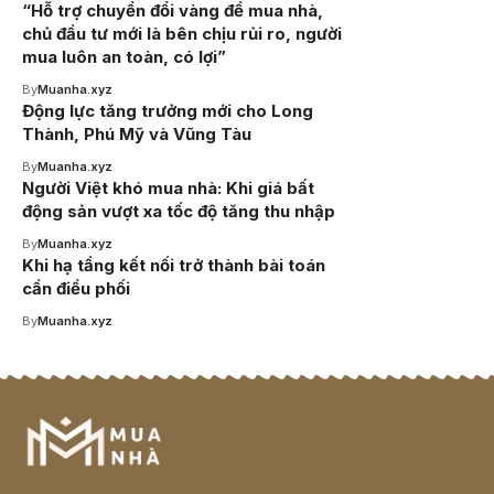
“Hỗ trợ chuyển đổi vàng để mua nhà,
chủ đầu tư mới là bên chịu rủi ro, người
mua luôn an toàn, có lợi”
By
Muanha.xyz
Động lực tăng trưởng mới cho Long
Thành, Phú Mỹ và Vũng Tàu
By
Muanha.xyz
Người Việt khó mua nhà: Khi giá bất
động sản vượt xa tốc độ tăng thu nhập
By
Muanha.xyz
Khi hạ tầng kết nối trở thành bài toán
cần điều phối
By
Muanha.xyz