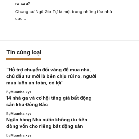
ra sao?
Chung cư Ngô Gia Tự là một trong những tòa nhà
cao…
Tin cùng loại
“Hỗ trợ chuyển đổi vàng để mua nhà,
chủ đầu tư mới là bên chịu rủi ro, người
mua luôn an toàn, có lợi”
By
Muanha.xyz
14 nhà ga và cơ hội tăng giá bất động
sản khu Đông Bắc
By
Muanha.xyz
Ngân hàng Nhà nước không ưu tiên
dòng vốn cho riêng bất động sản
By
Muanha.xyz