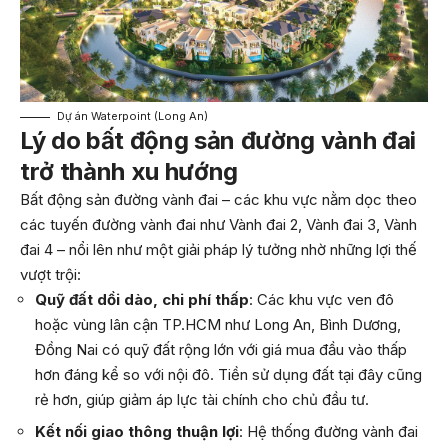
Dự án Waterpoint (Long An)
Lý do bất động sản đường vành đai
trở thành xu hướng
Bất động sản đường vành đai – các khu vực nằm dọc theo
các tuyến đường vành đai như Vành đai 2, Vành đai 3, Vành
đai 4 – nổi lên như một giải pháp lý tưởng nhờ những lợi thế
vượt trội:
Quỹ đất dồi dào, chi phí thấp
: Các khu vực ven đô
hoặc vùng lân cận TP.HCM như Long An, Bình Dương,
Đồng Nai có quỹ đất rộng lớn với giá mua đầu vào thấp
hơn đáng kể so với nội đô. Tiền sử dụng đất tại đây cũng
rẻ hơn, giúp giảm áp lực tài chính cho chủ đầu tư.
Kết nối giao thông thuận lợi
: Hệ thống đường vành đai