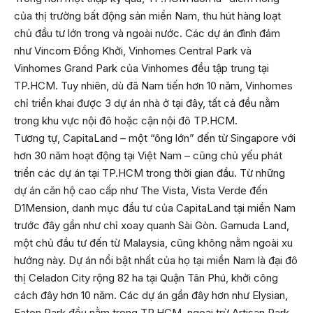
của thị trường bất động sản miền Nam, thu hút hàng loạt
chủ đầu tư lớn trong và ngoài nước. Các dự án đình đám
như Vincom Đồng Khởi, Vinhomes Central Park và
Vinhomes Grand Park của Vinhomes đều tập trung tại
TP.HCM. Tuy nhiên, dù đã Nam tiến hơn 10 năm, Vinhomes
chỉ triển khai được 3 dự án nhà ở tại đây, tất cả đều nằm
trong khu vực nội đô hoặc cận nội đô TP.HCM.
Tương tự, CapitaLand – một “ông lớn” đến từ Singapore với
hơn 30 năm hoạt động tại Việt Nam – cũng chủ yếu phát
triển các dự án tại TP.HCM trong thời gian đầu. Từ những
dự án căn hộ cao cấp như The Vista, Vista Verde đến
D1Mension, danh mục đầu tư của CapitaLand tại miền Nam
trước đây gần như chỉ xoay quanh Sài Gòn. Gamuda Land,
một chủ đầu tư đến từ Malaysia, cũng không nằm ngoài xu
hướng này. Dự án nổi bật nhất của họ tại miền Nam là đại đô
thị Celadon City rộng 82 ha tại Quận Tân Phú, khởi công
cách đây hơn 10 năm. Các dự án gần đây hơn như Elysian,
Eaton Park đều nằm trong TP.HCM, ngoại trừ Artisan Park