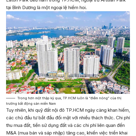
tại Bình Dương là một ngoại lệ hiếm hoi.
Trong hơn một thập kỷ qua, TP.HCM luôn là “điểm nóng” của thị
trường bất động sản miền Nam
Tuy nhiên, khi quỹ đất nội đô TP.HCM ngày càng khan hiếm,
các chủ đầu tư bắt đầu đối mặt với nhiều thách thức. Chi phí
thu mua đất, tiền sử dụng đất và các chi phí liên quan đến
M&A (mua bán và sáp nhập) tăng cao, khiến việc triển khai