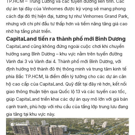
TP.HCM – Trung Lương và các tuyến đường liên tỉnh. Các
dự án tại đây của Vinhomes được kỳ vọng sẽ mang phong
cách đại đô thị hiện đại, tương tự như Vinhomes Grand Park,
nhưng với chi phí đầu tư thấp hơn và tiềm năng tăng giá cao
nhờ hạ tầng phát triển.
CapitaLand tiến ra thành phố mới Bình Dương
CapitaLand cũng không đứng ngoài cuộc chơi khi chuyển
hướng sang Bình Dương – khu vực nằm trên tuyến đường
Vành đai 3 và Vành đai 4. Thành phố mới Bình Dương, với
định hướng trở thành đô thị thông minh và trung tâm kinh tế
phía Bắc TP.HCM, là điểm đến lý tưởng cho các dự án căn
hộ cao cấp của CapitaLand. Quỹ đất tại đây rẻ hơn, kết nối
giao thông thuận tiện qua Quốc lộ 13 và các tuyến cao tốc,
giúp CapitaLand triển khai các dự án quy mô lớn với giá bán
cạnh tranh, phù hợp với nhu cầu của tầng lớp trung lưu đang
gia tăng tại khu vực này.