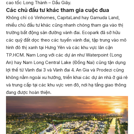
cao tốc Long Thành – Dầu Giây.
Các chủ đầu tư khác tham gia cuộc đua
Không chỉ có Vinhomes, CapitaLand hay Gamuda Land,
nhiều chủ đầu tư khác cũng nhanh chóng tham gia vào thị
trường bất động sản đường vành đai. Ecopark đã sở hữu
các quỹ đất dọc theo các tuyến vành đai, tập trung vào mô
hình đô thị xanh tại Hưng Yên và các khu vực lân cận
TP.HCM. Nam Long với các dự án như Waterpoint (Long
An) hay Nam Long Central Lake (Đồng Nai) cũng tận dụng
lợi thế từ Vành đai 3 và Vành đai 4. An Gia và Prodezi cũng
không nằm ngoài xu hướng, triển khai các dự án nhà ở giá rẻ
và trung cấp tại các khu vực ven đô, nơi hạ tầng giao thông
đang được hoàn thiện.