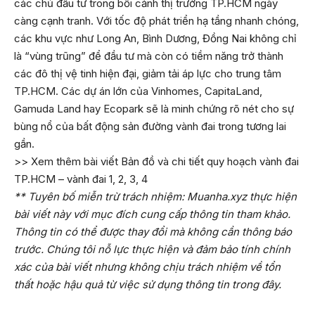
các chủ đầu tư trong bối cảnh thị trường TP.HCM ngày
càng cạnh tranh. Với tốc độ phát triển hạ tầng nhanh chóng,
các khu vực như Long An, Bình Dương, Đồng Nai không chỉ
là “vùng trũng” để đầu tư mà còn có tiềm năng trở thành
các đô thị vệ tinh hiện đại, giảm tải áp lực cho trung tâm
TP.HCM. Các dự án lớn của Vinhomes, CapitaLand,
Gamuda Land hay Ecopark sẽ là minh chứng rõ nét cho sự
bùng nổ của bất động sản đường vành đai trong tương lai
gần.
>> Xem thêm bài viết
Bản đồ và chi tiết quy hoạch vành đai
TP.HCM – vành đai 1, 2, 3, 4
** Tuyên bố miễn trừ trách nhiệm: Muanha.xyz thực hiện
bài viết này với mục đích cung cấp thông tin tham khảo.
Thông tin có thể được thay đổi mà không cần thông báo
trước. Chúng tôi nỗ lực thực hiện và đảm bảo tính chính
xác của bài viết nhưng không chịu trách nhiệm về tổn
thất hoặc hậu quả từ việc sử dụng thông tin trong đây.