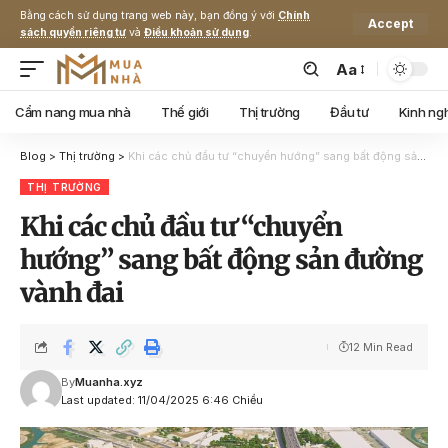
Bằng cách sử dụng trang web này, bạn đồng ý với
Chính
Accept
sách quyền riêng tư
và
Điều khoản sử dụng
.
Aa
Cẩm nang mua nhà
Thế giới
Thị trường
Đầu tư
Kinh ng
Blog
>
Thị trường
>
Khi các chủ đầu tư “chuyển hướng” sang bất động sản đường vành đai
THỊ TRƯỜNG
Khi các chủ đầu tư “chuyển
hướng” sang bất động sản đường
vành đai
12 Min Read
By
Muanha.xyz
Last updated: 11/04/2025 6:46 Chiều