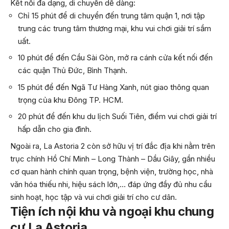
Kết nối đa dạng, di chuyển dễ dàng:
Chỉ 15 phút để di chuyển đến trung tâm quận 1, nơi tập
trung các trung tâm thương mại, khu vui chơi giải trí sầm
uất.
10 phút để đến Cầu Sài Gòn, mở ra cánh cửa kết nối đến
các quận Thủ Đức, Bình Thạnh.
15 phút để đến Ngã Tư Hàng Xanh, nút giao thông quan
trọng của khu Đông TP. HCM.
20 phút để đến khu du lịch Suối Tiên, điểm vui chơi giải trí
hấp dẫn cho gia đình.
Ngoài ra, La Astoria 2 còn sở hữu vị trí đắc địa khi nằm trên
trục chính Hồ Chí Minh – Long Thành – Dầu Giây, gần nhiều
cơ quan hành chính quan trọng, bệnh viện, trường học, nhà
văn hóa thiếu nhi, hiệu sách lớn,… đáp ứng đầy đủ nhu cầu
sinh hoạt, học tập và vui chơi giải trí cho cư dân.
Tiện ích nội khu và ngoại khu chung
cư La Astoria