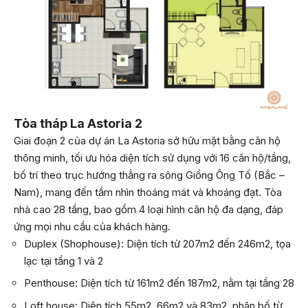
Tòa tháp La Astoria 2
Giai đoạn 2 của dự án La Astoria sở hữu mặt bằng căn hộ
thông minh, tối ưu hóa diện tích sử dụng với 16 căn hộ/tầng,
bố trí theo trục hướng thẳng ra sông Giồng Ông Tố (Bắc –
Nam), mang đến tầm nhìn thoáng mát và khoáng đạt. Tòa
nhà cao 28 tầng, bao gồm 4 loại hình căn hộ đa dạng, đáp
ứng mọi nhu cầu của khách hàng.
Duplex (Shophouse):
Diện tích từ 207m2 đến 246m2, tọa
lạc tại tầng 1 và 2
Penthouse:
Diện tích từ 161m2 đến 187m2, nằm tại tầng 28
Loft house:
Diện tích 55m2, 66m2 và 83m2, phân bố từ