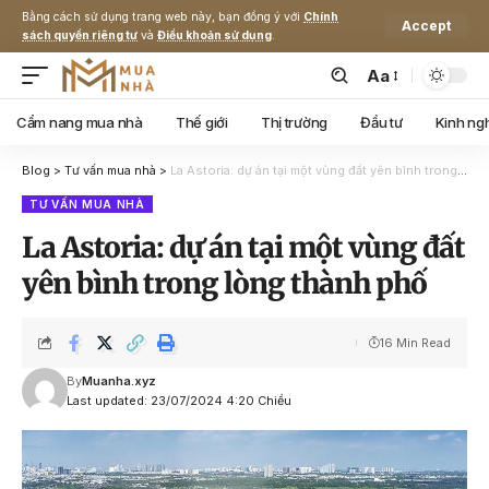
Bằng cách sử dụng trang web này, bạn đồng ý với
Chính
Accept
sách quyền riêng tư
và
Điều khoản sử dụng
.
Aa
Cẩm nang mua nhà
Thế giới
Thị trường
Đầu tư
Kinh ng
Blog
>
Tư vấn mua nhà
>
La Astoria: dự án tại một vùng đất yên bình trong lòng thành phố
TƯ VẤN MUA NHÀ
La Astoria: dự án tại một vùng đất
yên bình trong lòng thành phố
16 Min Read
By
Muanha.xyz
Last updated: 23/07/2024 4:20 Chiều