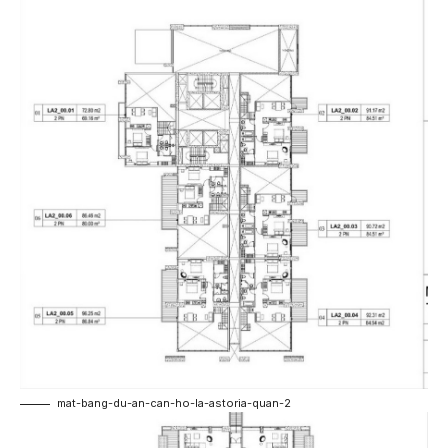
mat-bang-du-an-can-ho-la-astoria-quan-2