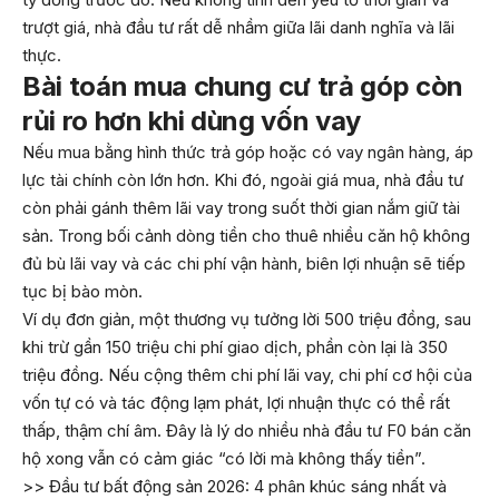
trượt giá, nhà đầu tư rất dễ nhầm giữa lãi danh nghĩa và lãi
thực.
Bài toán mua chung cư trả góp còn
rủi ro hơn khi dùng vốn vay
Nếu mua bằng hình thức trả góp hoặc có vay ngân hàng, áp
lực tài chính còn lớn hơn. Khi đó, ngoài giá mua, nhà đầu tư
còn phải gánh thêm lãi vay trong suốt thời gian nắm giữ tài
sản. Trong bối cảnh dòng tiền cho thuê nhiều căn hộ không
đủ bù lãi vay và các chi phí vận hành, biên lợi nhuận sẽ tiếp
tục bị bào mòn.
Ví dụ đơn giản, một thương vụ tưởng lời 500 triệu đồng, sau
khi trừ gần 150 triệu chi phí giao dịch, phần còn lại là 350
triệu đồng. Nếu cộng thêm chi phí lãi vay, chi phí cơ hội của
vốn tự có và tác động lạm phát, lợi nhuận thực có thể rất
thấp, thậm chí âm. Đây là lý do nhiều nhà đầu tư F0 bán căn
hộ xong vẫn có cảm giác “có lời mà không thấy tiền”.
>> Đầu tư bất động sản 2026: 4 phân khúc sáng nhất và