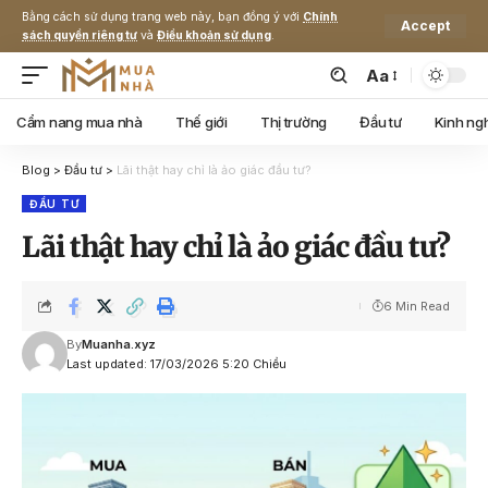
Bằng cách sử dụng trang web này, bạn đồng ý với
Chính
Accept
sách quyền riêng tư
và
Điều khoản sử dụng
.
Aa
Cẩm nang mua nhà
Thế giới
Thị trường
Đầu tư
Kinh ng
Blog
>
Đầu tư
>
Lãi thật hay chỉ là ảo giác đầu tư?
ĐẦU TƯ
Lãi thật hay chỉ là ảo giác đầu tư?
6 Min Read
By
Muanha.xyz
Last updated: 17/03/2026 5:20 Chiều