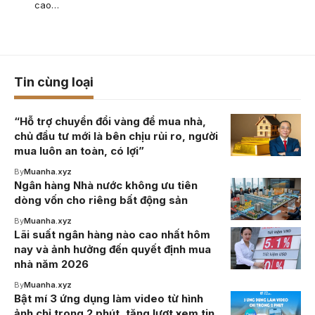
cao…
Tin cùng loại
“Hỗ trợ chuyển đổi vàng để mua nhà,
chủ đầu tư mới là bên chịu rủi ro, người
mua luôn an toàn, có lợi”
By
Muanha.xyz
Ngân hàng Nhà nước không ưu tiên
dòng vốn cho riêng bất động sản
By
Muanha.xyz
Lãi suất ngân hàng nào cao nhất hôm
nay và ảnh hưởng đến quyết định mua
nhà năm 2026
By
Muanha.xyz
Bật mí 3 ứng dụng làm video từ hình
ảnh chỉ trong 2 phút, tăng lượt xem tin