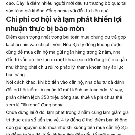
cao. Đây là điểm nhiều người mới đầu tư thường bỏ qua: tài
sản tăng giá không đồng nghĩa với đầu tư hiệu quả.
Chi phí cơ hội và lạm phát khiến lợi
nhuận thực bị bào mòn
Điểm quan trọng nhất trong bài toán mua chung cư trả góp
là phải nhìn vào chi phí vốn. Nếu 3,5 tỷ đồng không được
dùng để mua căn hộ mà gửi ngân hàng trong 2 năm, nhà
đầu tư vẫn có thể tạo ra một khoản sinh lời đáng kể mà gần
như không phải chịu rủi ro pháp lý, thanh khoản hay áp lực
bán hàng.
Nói cách khác, khi bỏ tiền vào căn hộ, nhà đầu tư đã đánh
đổi cơ hội kiếm lợi nhuận từ một kênh an toàn hơn. Vì vậy,
phần chênh lệch 350 triệu đồng sau thuế và phí chưa thể
xem là “lãi ròng” đúng nghĩa.
Chưa dừng lại ở đó, lạm phát trong 2 năm cũng làm giảm giá
trị thực của số tiền thu về. 4 tỷ đồng ở thời điểm bán không
còn giữ nguyên sức mua như khi xuống tiền mua căn hộ 3,5
tỷ đồng trước đó. Nếu không tính đến yếu tố thời gian và