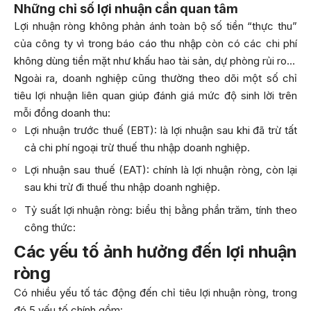
Những chỉ số lợi nhuận cần quan tâm
Lợi nhuận ròng không phản ánh toàn bộ số tiền “thực thu”
của công ty vì trong báo cáo thu nhập còn có các chi phí
không dùng tiền mặt như khấu hao tài sản, dự phòng rủi ro…
Ngoài ra, doanh nghiệp cũng thường theo dõi một số chỉ
tiêu lợi nhuận liên quan giúp đánh giá mức độ sinh lời trên
mỗi đồng doanh thu:
Lợi nhuận trước thuế (EBT): là lợi nhuận sau khi đã trừ tất
cả chi phí ngoại trừ thuế thu nhập doanh nghiệp.
Lợi nhuận sau thuế (EAT): chính là lợi nhuận ròng, còn lại
sau khi trừ đi thuế thu nhập doanh nghiệp.
Tỷ suất lợi nhuận ròng: biểu thị bằng phần trăm, tính theo
công thức:
Các yếu tố ảnh hưởng đến lợi nhuận
ròng
Có nhiều yếu tố tác động đến chỉ tiêu lợi nhuận ròng, trong
đó 5 yếu tố chính gồm: