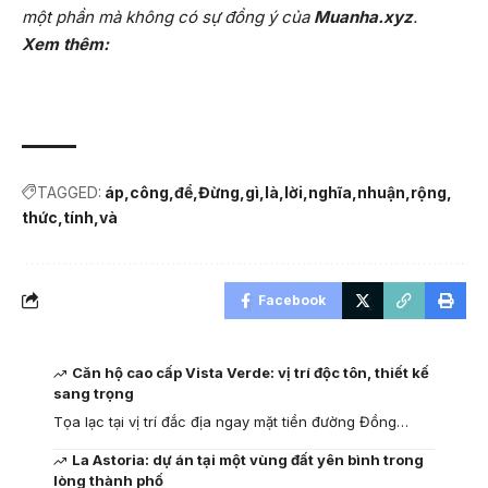
một phần mà không có sự đồng ý của
Muanha.xyz
.
Xem thêm:
TAGGED:
áp
công
để
Đừng
gì
là
lời
nghĩa
nhuận
rộng
thức
tính
và
Facebook
Căn hộ cao cấp Vista Verde: vị trí độc tôn, thiết kế
sang trọng
Tọa lạc tại vị trí đắc địa ngay mặt tiền đường Đồng…
La Astoria: dự án tại một vùng đất yên bình trong
lòng thành phố