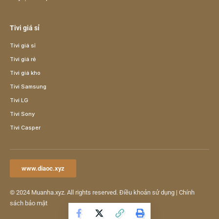
Tivi giá sỉ
Tivi giá sỉ
Tivi giá rẻ
Tivi giá kho
Tivi Samsung
Tivi LG
Tivi Sony
Tivi Casper
www.diaoc.xyz
© 2024
Muanha.xyz
. All rights reserved.
Điều khoản sử dụng
|
Chính
sách bảo mật