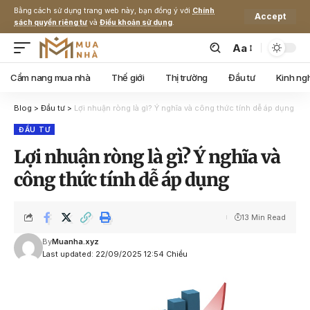
Bằng cách sử dụng trang web này, bạn đồng ý với
Chính
Accept
sách quyền riêng tư
và
Điều khoản sử dụng
.
Aa
Cẩm nang mua nhà
Thế giới
Thị trường
Đầu tư
Kinh ng
Blog
>
Đầu tư
>
Lợi nhuận ròng là gì? Ý nghĩa và công thức tính dễ áp dụng
ĐẦU TƯ
Lợi nhuận ròng là gì? Ý nghĩa và
công thức tính dễ áp dụng
13 Min Read
By
Muanha.xyz
Last updated: 22/09/2025 12:54 Chiều