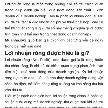
Lợi nhuận ròng là một trong những chỉ số tài chính quan
trọng giúp đánh giá hiệu quả hoạt động sản xuất – kinh
doanh của doanh nghiệp. Đây là phần lợi nhuận còn lại sau
khi đã trừ tất cả các khoản chi phí và thuế phải nộp. Vậy cụ
thể lợi nhuận ròng là gì? Chỉ số này mang ý nghĩa gì và được
tính toán như thế nào trong hoạt động doanh nghiệp?
Muanha.xyz
giúp bạn giải thích chi tiết từng vấn đề ngay
trong bài viết sau đây!
Lợi nhuận ròng được hiểu là gì?
Lợi nhuận ròng (Net Profit), còn được gọi là lãi ròng hoặc
thu nhập ròng, là chỉ số tài chính quan trọng phản ánh trực
tiếp hiệu quả hoạt động của doanh nghiệp. Khi lợi nhuận
ròng đạt mức cao, điều đó cho thấy doanh nghiệp đang vận
hành ổn định, có tiềm năng tăng trưởng và khả năng thu hút
vốn đầu tư.
Hiểu một cách đơn giản hơn, lợi nhuận ròng chính là phần lợi
nhuận cuối cùng mà doanh nghiệp thu được sau khi đã trừ
toàn bộ chi phí liên quan, bao gồm chi phí quản lý, chi phí