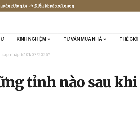
uyền riêng tư
và
Điều khoản sử dụng
.
TƯ
KINH NGHIỆM
TƯ VẤN MUA NHÀ
THẾ GIỚI
 sáp nhập từ 01/07/2025?
ng tỉnh nào sau khi 