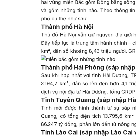
hai vùng miền Bắc gồm Đồng bằng sông H
và gồm những tỉnh nào. Theo thông ti
phố cụ thể như sau:
Thành phố Hà Nội
Thủ đô Hà Nội vẫn giữ nguyên địa giới h
Đây tiếp tục là trung tâm hành chính – ch
km², dân số khoảng 8,43 triệu người. G
Thành phố Hải Phòng (sáp nhập
Sau khi hợp nhất với tỉnh Hải Dương, T
3.194,7 km², dân số lên đến hơn 4,1 tri
dịch vụ nội địa từ Hải Dương, tổng GRDP
Tỉnh Tuyên Quang (sáp nhập Hà
Tỉnh mới được hình thành từ sự sáp n
Quang, có tổng diện tích 13.795,6 km²
86.247 tỷ đồng, phần lớn đến từ nông ng
Tỉnh Lào Cai (sáp nhập Lào Cai 