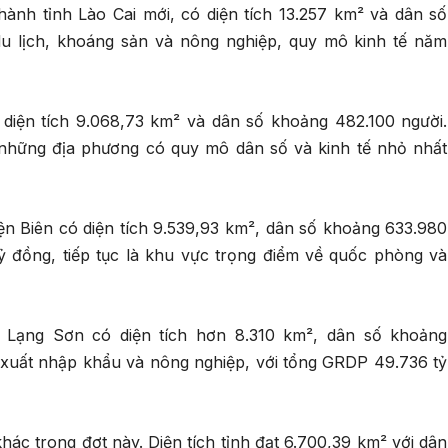
ành tỉnh Lào Cai mới, có diện tích 13.257 km² và dân số
 du lịch, khoáng sản và nông nghiệp, quy mô kinh tế năm
i diện tích 9.068,73 km² và dân số khoảng 482.100 người.
 những địa phương có quy mô dân số và kinh tế nhỏ nhất
Điện Biên có diện tích 9.539,93 km², dân số khoảng 633.980
ỷ đồng, tiếp tục là khu vực trọng điểm về quốc phòng và
h Lạng Sơn có diện tích hơn 8.310 km², dân số khoảng
 xuất nhập khẩu và nông nghiệp, với tổng GRDP 49.736 tỷ
ác trong đợt này. Diện tích tỉnh đạt 6.700,39 km² với dân