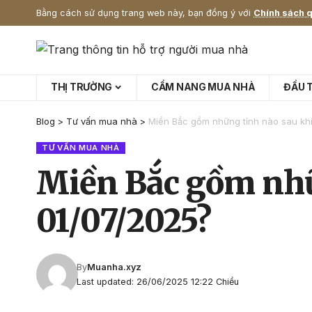
Bằng cách sử dụng trang web này, bạn đồng ý với
Chính sách q
THỊ TRƯỜNG
CẨM NANG MUA NHÀ
ĐẦU 
Blog
>
Tư vấn mua nhà
>
Miền Bắc gồm những tỉnh nào sau khi
TƯ VẤN MUA NHÀ
Miền Bắc gồm nhữ
01/07/2025?
By
Muanha.xyz
Last updated: 26/06/2025 12:22 Chiều