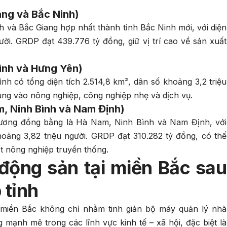
ang và Bắc Ninh)
h và Bắc Giang hợp nhất thành tỉnh Bắc Ninh mới, với diện
gười. GRDP đạt 439.776 tỷ đồng, giữ vị trí cao về sản xuất
ình và Hưng Yên)
h có tổng diện tích 2.514,8 km², dân số khoảng 3,2 triệu
ung vào nông nghiệp, công nghiệp nhẹ và dịch vụ.
m, Ninh Bình và Nam Định)
hương đồng bằng là Hà Nam, Ninh Bình và Nam Định, với
hoảng 3,82 triệu người. GRDP đạt 310.282 tỷ đồng, có thế
t nông nghiệp truyền thống.
 động sản tại miền Bắc sau
 tỉnh
ại miền Bắc không chỉ nhằm tinh giản bộ máy quản lý nhà
ạnh mẽ trong các lĩnh vực kinh tế – xã hội, đặc biệt là