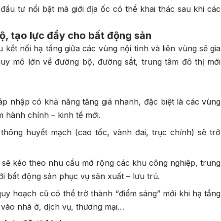
đầu tư nổi bật mà giới địa ốc có thể khai thác sau khi các
, tạo lực đẩy cho bất động sản
kết nối hạ tầng giữa các vùng nội tỉnh và liên vùng sẽ gia
quy mô lớn về đường bộ, đường sắt, trung tâm đô thị mới
áp nhập có khả năng tăng giá nhanh, đặc biệt là các vùng
m hành chính – kinh tế mới.
thông huyết mạch (cao tốc, vành đai, trục chính) sẽ trở
g sẽ kéo theo nhu cầu mở rộng các khu công nghiệp, trung
ới bất động sản phục vụ sản xuất – lưu trú.
uy hoạch cũ có thể trở thành “điểm sáng” mới khi hạ tầng
n vào nhà ở, dịch vụ, thương mại…