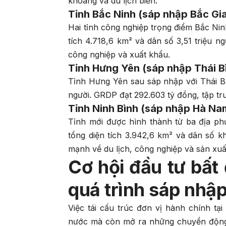
khoáng và du lịch biển.
Tỉnh Bắc Ninh (sáp nhập Bắc Gi
Hai tỉnh công nghiệp trọng điểm Bắc Nin
tích 4.718,6 km² và dân số 3,51 triệu n
công nghiệp và xuất khẩu.
Tỉnh Hưng Yên (sáp nhập Thái B
Tỉnh Hưng Yên sau sáp nhập với Thái Bìn
người. GRDP đạt 292.603 tỷ đồng, tập tr
Tỉnh Ninh Bình (sáp nhập Hà Na
Tỉnh mới được hình thành từ ba địa p
tổng diện tích 3.942,6 km² và dân số k
mạnh về du lịch, công nghiệp và sản xuấ
Cơ hội đầu tư bất
quá trình sáp nhập
Việc tái cấu trúc đơn vị hành chính t
nước mà còn mở ra những chuyển động m