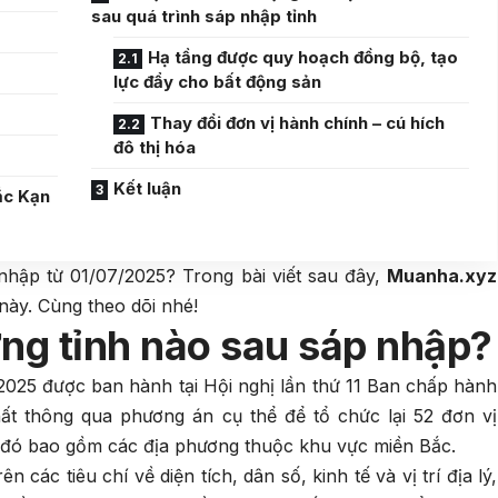
sau quá trình sáp nhập tỉnh
Hạ tầng được quy hoạch đồng bộ, tạo
lực đẩy cho bất động sản
Thay đổi đơn vị hành chính – cú hích
đô thị hóa
Kết luận
ắc Kạn
hập từ 01/07/2025? Trong bài viết sau đây,
Muanha.xyz
này. Cùng theo dõi nhé!
ng tỉnh nào sau sáp nhập?
25 được ban hành tại Hội nghị lần thứ 11 Ban chấp hành
ất thông qua phương án cụ thể để tổ chức lại 52 đơn vị
g đó bao gồm các địa phương thuộc khu vực miền Bắc.
 các tiêu chí về diện tích, dân số, kinh tế và vị trí địa lý,