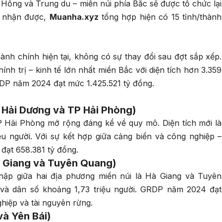
ồng và Trung du – miền núi phía Bắc sẽ được tổ chức lại
n nhận được,
Muanha.xyz
tổng hợp hiện có 15 tỉnh/thành
ành chính hiện tại, không có sự thay đổi sau đợt sắp xếp.
ính trị – kinh tế lớn nhất miền Bắc với diện tích hơn 3.359
RDP năm 2024 đạt mức 1.425.521 tỷ đồng.
 Hải Dương và TP Hải Phòng)
P Hải Phòng mở rộng đáng kể về quy mô. Diện tích mới là
ệu người. Với sự kết hợp giữa cảng biển và công nghiệp –
 đạt 658.381 tỷ đồng.
 Giang và Tuyên Quang)
hập giữa hai địa phương miền núi là Hà Giang và Tuyên
 và dân số khoảng 1,73 triệu người. GRDP năm 2024 đạt
hiệp và tài nguyên rừng.
và Yên Bái)