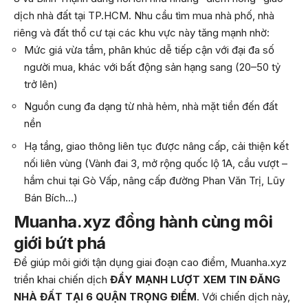
dịch nhà đất tại TP.HCM. Nhu cầu tìm mua nhà phố, nhà
riêng và đất thổ cư tại các khu vực này tăng mạnh nhờ:
Mức giá vừa tầm, phân khúc dễ tiếp cận với đại đa số
người mua, khác với bất động sản hạng sang (20–50 tỷ
trở lên)
Nguồn cung đa dạng từ nhà hẻm, nhà mặt tiền đến đất
nền
Hạ tầng, giao thông liên tục được nâng cấp, cải thiện kết
nối liên vùng (Vành đai 3, mở rộng quốc lộ 1A, cầu vượt –
hầm chui tại Gò Vấp, nâng cấp đường Phan Văn Trị, Lũy
Bán Bích…)
Muanha.xyz đồng hành cùng môi
giới bứt phá
Để giúp môi giới tận dụng giai đoạn cao điểm, Muanha.xyz
triển khai chiến dịch
ĐẨY MẠNH LƯỢT XEM TIN ĐĂNG
NHÀ ĐẤT TẠI 6 QUẬN TRỌNG ĐIỂM
. Với chiến dịch này,