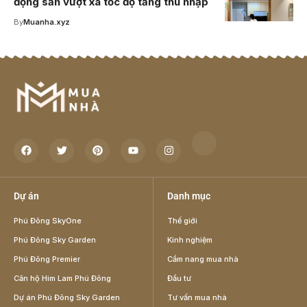
động sản vượt xa tốc độ tăng thu nhập
By
Muanha.xyz
Dự án
Danh mục
Phú Đông SkyOne
Thế giới
Phú Đông Sky Garden
Kinh nghiệm
Phú Đông Premier
Cẩm nang mua nhà
Căn hộ Him Lam Phú Đông
Đầu tư
Dự án Phú Đông Sky Garden
Tư vấn mua nhà