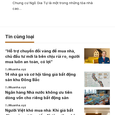
Chung cư Ngô Gia Tự là một trong những tòa nhà
cao…
Tin cùng loại
“Hỗ trợ chuyển đổi vàng để mua nhà,
chủ đầu tư mới là bên chịu rủi ro, người
mua luôn an toàn, có lợi”
By
Muanha.xyz
14 nhà ga và cơ hội tăng giá bất động
sản khu Đông Bắc
By
Muanha.xyz
Ngân hàng Nhà nước không ưu tiên
dòng vốn cho riêng bất động sản
By
Muanha.xyz
Người Việt khó mua nhà: Khi giá bất