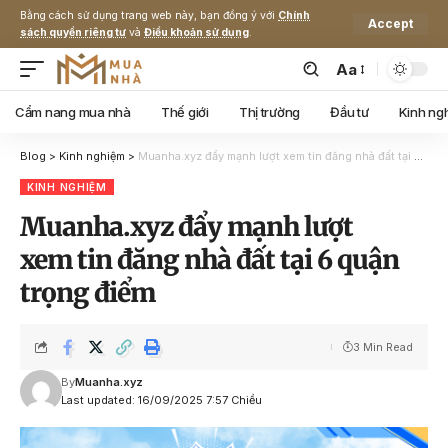
Bằng cách sử dụng trang web này, bạn đồng ý với
Chính
Accept
sách quyền riêng tư
và
Điều khoản sử dụng
.
Aa
Cẩm nang mua nhà
Thế giới
Thị trường
Đầu tư
Kinh ng
Blog
>
Kinh nghiệm
>
Muanha.xyz đẩy mạnh lượt xem tin đăng nhà đất tại 6 quận trọng điểm
KINH NGHIỆM
Muanha.xyz đẩy mạnh lượt
xem tin đăng nhà đất tại 6 quận
trọng điểm
3 Min Read
By
Muanha.xyz
Last updated: 16/09/2025 7:57 Chiều