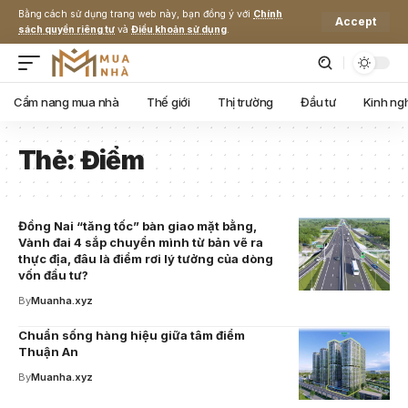
Bằng cách sử dụng trang web này, bạn đồng ý với
Chính
Accept
sách quyền riêng tư
và
Điều khoản sử dụng
.
Cẩm nang mua nhà
Thế giới
Thị trường
Đầu tư
Kinh ng
Thẻ:
Điểm
Đồng Nai “tăng tốc” bàn giao mặt bằng,
Vành đai 4 sắp chuyển mình từ bản vẽ ra
thực địa, đâu là điểm rơi lý tưởng của dòng
vốn đầu tư?
By
Muanha.xyz
Chuẩn sống hàng hiệu giữa tâm điểm
Thuận An
By
Muanha.xyz