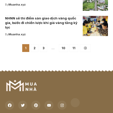
By
Muanha.xyz
NHNN sẽ thí điểm sàn giao dịch vàng quốc
gia, bước đi chiến lược khi giá vàng tăng kỷ
lục
By
Muanha.xyz
1
2
3
…
10
11