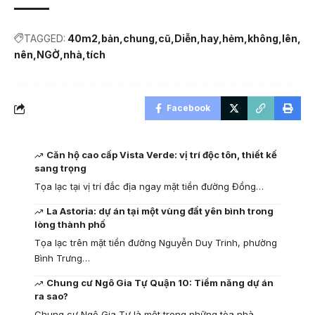
TAGGED:
40m2
bản
chung
cũ
Diễn
hay
hẻm
không
lên
nên
NGỜ
nhà
tích
Facebook
Căn hộ cao cấp Vista Verde: vị trí độc tôn, thiết kế
sang trọng
Tọa lạc tại vị trí đắc địa ngay mặt tiền đường Đồng…
La Astoria: dự án tại một vùng đất yên bình trong
lòng thành phố
Tọa lạc trên mặt tiền đường Nguyễn Duy Trinh, phường
Bình Trưng…
Chung cư Ngô Gia Tự Quận 10: Tiềm năng dự án
ra sao?
Chung cư Ngô Gia Tự là một trong những tòa nhà