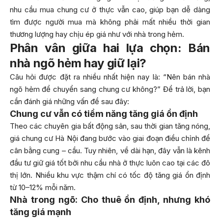
nhu cầu mua chung cư ở thực vẫn cao, giúp bạn dễ dàng
tìm được người mua mà không phải mất nhiều thời gian
thương lượng hay chịu ép giá như với nhà trong hẻm.
Phân vân giữa hai lựa chọn: Bán
nhà ngõ hẻm hay giữ lại?
Câu hỏi được đặt ra nhiều nhất hiện nay là: “Nên bán nhà
ngõ hẻm để chuyển sang chung cư không?” Để trả lời, bạn
cần đánh giá những vấn đề sau đây:
Chung cư vẫn có tiềm năng tăng giá ổn định
Theo các chuyên gia bất động sản, sau thời gian tăng nóng,
giá chung cư Hà Nội đang bước vào giai đoạn điều chỉnh để
cân bằng cung – cầu. Tuy nhiên, về dài hạn, đây vẫn là kênh
đầu tư giữ giá tốt bởi nhu cầu nhà ở thực luôn cao tại các đô
thị lớn. Nhiều khu vực thậm chí có tốc độ tăng giá ổn định
từ 10–12% mỗi năm.
Nhà trong ngõ: Cho thuê ổn định, nhưng khó
tăng giá mạnh