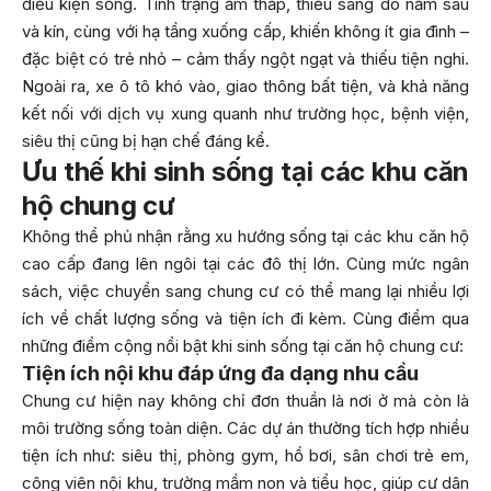
điều kiện sống. Tình trạng ẩm thấp, thiếu sáng do nằm sâu
và kín, cùng với hạ tầng xuống cấp, khiến không ít gia đình –
đặc biệt có trẻ nhỏ – cảm thấy ngột ngạt và thiếu tiện nghi.
Ngoài ra, xe ô tô khó vào, giao thông bất tiện, và khả năng
kết nối với dịch vụ xung quanh như trường học, bệnh viện,
siêu thị cũng bị hạn chế đáng kể.
Ưu thế khi sinh sống tại các khu căn
hộ chung cư
Không thể phủ nhận rằng xu hướng sống tại các khu căn hộ
cao cấp đang lên ngôi tại các đô thị lớn. Cùng mức ngân
sách, việc chuyển sang chung cư có thể mang lại nhiều lợi
ích về chất lượng sống và tiện ích đi kèm. Cùng điểm qua
những điểm cộng nổi bật khi sinh sống tại căn hộ chung cư:
Tiện ích nội khu đáp ứng đa dạng nhu cầu
Chung cư hiện nay không chỉ đơn thuần là nơi ở mà còn là
môi trường sống toàn diện. Các dự án thường tích hợp nhiều
tiện ích như: siêu thị, phòng gym, hồ bơi, sân chơi trẻ em,
công viên nội khu, trường mầm non và tiểu học, giúp cư dân