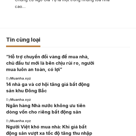
cao…
Tin cùng loại
“Hỗ trợ chuyển đổi vàng để mua nhà,
chủ đầu tư mới là bên chịu rủi ro, người
mua luôn an toàn, có lợi”
By
Muanha.xyz
14 nhà ga và cơ hội tăng giá bất động
sản khu Đông Bắc
By
Muanha.xyz
Ngân hàng Nhà nước không ưu tiên
dòng vốn cho riêng bất động sản
By
Muanha.xyz
Người Việt khó mua nhà: Khi giá bất
động sản vượt xa tốc độ tăng thu nhập