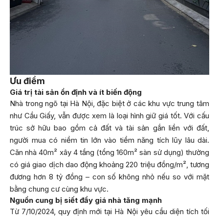
Ưu điểm
Giá trị tài sản ổn định và ít biến động
Nhà trong ngõ tại Hà Nội, đặc biệt ở các khu vực trung tâm
như Cầu Giấy, vẫn được xem là loại hình giữ giá tốt. Với cấu
trúc sở hữu bao gồm cả đất và tài sản gắn liền với đất,
người mua có niềm tin lớn vào tiềm năng tích lũy lâu dài.
Căn nhà 40m² xây 4 tầng (tổng 160m² sàn sử dụng) thường
có giá giao dịch dao động khoảng 220 triệu đồng/m², tương
đương hơn 8 tỷ đồng – con số không nhỏ nếu so với mặt
bằng chung cư cùng khu vực.
Nguồn cung bị siết đẩy giá nhà tăng mạnh
Từ 7/10/2024, quy định mới tại Hà Nội yêu cầu diện tích tối