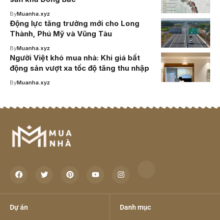
By
Muanha.xyz
Động lực tăng trưởng mới cho Long
Thành, Phú Mỹ và Vũng Tàu
By
Muanha.xyz
Người Việt khó mua nhà: Khi giá bất
động sản vượt xa tốc độ tăng thu nhập
By
Muanha.xyz
Dự án
Danh mục