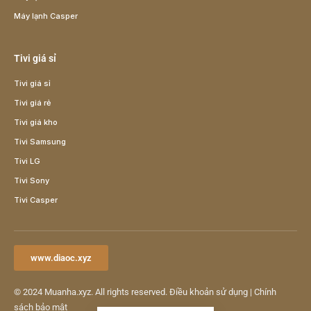
Máy lạnh Casper
Tivi giá sỉ
Tivi giá sỉ
Tivi giá rẻ
Tivi giá kho
Tivi Samsung
Tivi LG
Tivi Sony
Tivi Casper
www.diaoc.xyz
© 2024
Muanha.xyz
. All rights reserved.
Điều khoản sử dụng
|
Chính
sách bảo mật