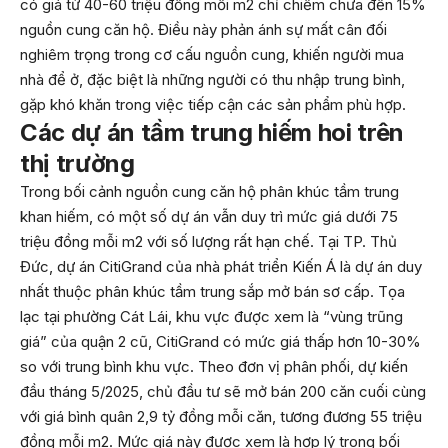
có giá từ 40-60 triệu đồng mỗi m2 chỉ chiếm chưa đến 15%
nguồn cung căn hộ. Điều này phản ánh sự mất cân đối
nghiêm trọng trong cơ cấu nguồn cung, khiến người mua
nhà để ở, đặc biệt là những người có thu nhập trung bình,
gặp khó khăn trong việc tiếp cận các sản phẩm phù hợp.
Các dự án tầm trung hiếm hoi trên
thị trường
Trong bối cảnh nguồn cung căn hộ phân khúc tầm trung
khan hiếm, có một số dự án vẫn duy trì mức giá dưới 75
triệu đồng mỗi m2 với số lượng rất hạn chế. Tại TP. Thủ
Đức, dự án CitiGrand của nhà phát triển Kiến Á là dự án duy
nhất thuộc phân khúc tầm trung sắp mở bán sơ cấp. Tọa
lạc tại phường Cát Lái, khu vực được xem là “vùng trũng
giá” của quận 2 cũ, CitiGrand có mức giá thấp hơn 10-30%
so với trung bình khu vực. Theo đơn vị phân phối, dự kiến
đầu tháng 5/2025, chủ đầu tư sẽ mở bán 200 căn cuối cùng
với giá bình quân 2,9 tỷ đồng mỗi căn, tương đương 55 triệu
đồng mỗi m2. Mức giá này được xem là hợp lý trong bối