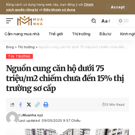
Bằng cách sử dụng trang web này, bạn đồng ý với
Chính
Accept
sách quyền riêng tư
và
Điều khoản sử dụng
.
Aa
Cẩm nang mua nhà
Thế giới
Thị trường
Đầu tư
Kinh ng
Blog
>
Thị trường
>
Nguồn cung căn hộ dưới 75 triệu/m2 chiếm chưa đến 15% thị trường sơ cấp
THỊ TRƯỜNG
Nguồn cung căn hộ dưới 75
triệu/m2 chiếm chưa đến 15% thị
trường sơ cấp
13 Min Read
By
Muanha.xyz
Last updated: 09/05/2025 9:57 Chiều