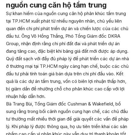
nguồn cung căn hộ tầm trung
Sự khan hiếm của
nguồn cung căn hộ
phân khúc tầm trung
tại TP.HCM xuất phát từ nhiều nguyên nhân, chủ yếu liên
quan đến chi phí phát triển dự án và chiến lược của các chủ
đầu tư. Ông Võ Hồng Thắng, Phó Tổng Giám đốc DKRA
Group, nhận định rằng chi phí đất đai và phát triển dự án
đang tăng cao, đặc biệt khi bảng giá đất mới được áp dụng.
Quỹ đất sạch với đầy đủ pháp lý để phát triển các dự án nhà
ở thương mại tại TP.HCM ngày càng hạn chế, buộc các chủ
đầu tư phải tính toán giá bán dựa trên chi phí đầu vào. Kết
quả là các dự án tầm trung, vốn có biên lợi nhuận thấp hơn,
bị giảm dần để nhường chỗ cho phân khúc cao cấp với lợi
nhuận hấp dẫn hơn.
Bà Trang Bùi, Tổng Giám đốc Cushman & Wakefield, bổ
sung rằng trong bối cảnh nguồn cung hạn chế, các chủ đầu
tư thường mất nhiều thời gian để giải quyết các vấn đề pháp
lý. Khi pháp lý được thông qua, họ ưu tiên triển khai các sản
phẩm cao cấp vì phân khúc này vẫn duy trì thanh khoản tốt