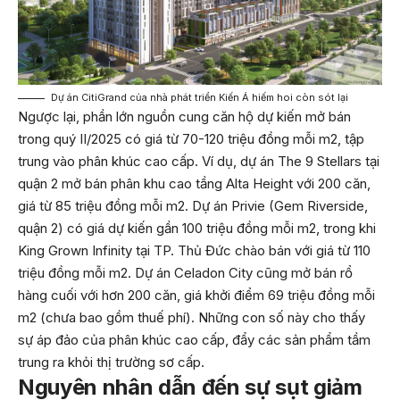
Dự án CitiGrand của nhà phát triển Kiến Á hiếm hoi còn sót lại
Ngược lại, phần lớn nguồn cung căn hộ dự kiến mở bán
trong quý II/2025 có giá từ 70-120 triệu đồng mỗi m2, tập
trung vào phân khúc cao cấp. Ví dụ, dự án The 9 Stellars tại
quận 2 mở bán phân khu cao tầng Alta Height với 200 căn,
giá từ 85 triệu đồng mỗi m2. Dự án Privie (Gem Riverside,
quận 2) có giá dự kiến gần 100 triệu đồng mỗi m2, trong khi
King Grown Infinity tại TP. Thủ Đức chào bán với giá từ 110
triệu đồng mỗi m2. Dự án Celadon City cũng mở bán rổ
hàng cuối với hơn 200 căn, giá khởi điểm 69 triệu đồng mỗi
m2 (chưa bao gồm thuế phí). Những con số này cho thấy
sự áp đảo của phân khúc cao cấp, đẩy các sản phẩm tầm
trung ra khỏi thị trường sơ cấp.
Nguyên nhân dẫn đến sự sụt giảm