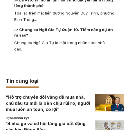
La Astoria: dự án tại một vùng đất yên bình trong
lòng thành phố
Tọa lạc trên mặt tiền đường Nguyễn Duy Trinh, phường
Bình Trưng…
Chung cư Ngô Gia Tự Quận 10: Tiềm năng dự án
ra sao?
Chung cư Ngô Gia Tự là một trong những tòa nhà
cao…
Tin cùng loại
“Hỗ trợ chuyển đổi vàng để mua nhà,
chủ đầu tư mới là bên chịu rủi ro, người
mua luôn an toàn, có lợi”
By
Muanha.xyz
14 nhà ga và cơ hội tăng giá bất động
sản khu Đông Bắc