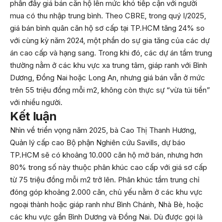
phần đẩy giá bán căn hộ lên mức khó tiếp cận với người
mua có thu nhập trung bình. Theo CBRE, trong quý I/2025,
giá bán bình quân căn hộ sơ cấp tại TP.HCM tăng 24% so
với cùng kỳ năm 2024, một phần do sự gia tăng của các dự
án cao cấp và hạng sang. Trong khi đó, các dự án tầm trung
thường nằm ở các khu vực xa trung tâm, giáp ranh với Bình
Dương, Đồng Nai hoặc Long An, nhưng giá bán vẫn ở mức
trên 55 triệu đồng mỗi m2, không còn thực sự “vừa túi tiền”
với nhiều người.
Kết luận
Nhìn về triển vọng năm 2025, bà Cao Thị Thanh Hương,
Quản lý cấp cao Bộ phận Nghiên cứu Savills, dự báo
TP.HCM sẽ có khoảng 10.000 căn hộ mở bán, nhưng hơn
80% trong số này thuộc phân khúc cao cấp với giá sơ cấp
từ 75 triệu đồng mỗi m2 trở lên. Phân khúc tầm trung chỉ
đóng góp khoảng 2.000 căn, chủ yếu nằm ở các khu vực
ngoại thành hoặc giáp ranh như Bình Chánh, Nhà Bè, hoặc
các khu vực gần Bình Dương và Đồng Nai. Dù được gọi là