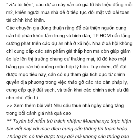
“vừa túi tiền”, các dự án này vẫn có giá từ 55 triệu đồng mỗi
m2, khiến người mua nhà để ở tiếp tục đối mặt với bài toán
tài chính khó khăn.
Các chuyên gia đồng thuận rằng để cải thiện nguồn cung
căn hộ phân khúc tầm trung và bình dân, TP.HCM cần tăng
cường phát triển các dự án nhà ở xã hội. Nhà ở xã hội không
chỉ cung cấp các sản phẩm giá thấp hơn mà còn giúp giảm
áp lực lên thị trường chung cư thương mại, từ đó kéo mặt
bằng giá căn hộ xuống mức hợp lý hơn. Tuy nhiên, để đạt
được mục tiêu này, cần có sự tham gia tích cực từ chính
quyền địa phương trong việc tháo gỡ các rào cản pháp lý,
cung cấp quỹ đất sạch, và triển khai các chính sách ưu đãi
cho chủ đầu tư.
>> Xem thêm bài viết
Nhu cầu thuê nhà ngày càng tăng
trong bối cảnh giá nhà quá cao
** Tuyên bố miễn trừ trách nhiệm: Muanha.xyz thực hiện
bài viết này với mục đích cung cấp thông tin tham khảo.
Thông tin có thể được thay đổi mà không cần thông báo