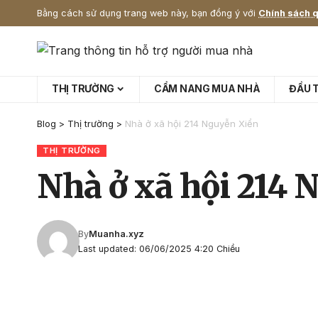
Bằng cách sử dụng trang web này, bạn đồng ý với
Chính sách q
THỊ TRƯỜNG
CẨM NANG MUA NHÀ
ĐẦU 
Blog
>
Thị trường
>
Nhà ở xã hội 214 Nguyễn Xiển
THỊ TRƯỜNG
Nhà ở xã hội 214 
By
Muanha.xyz
Last updated: 06/06/2025 4:20 Chiều