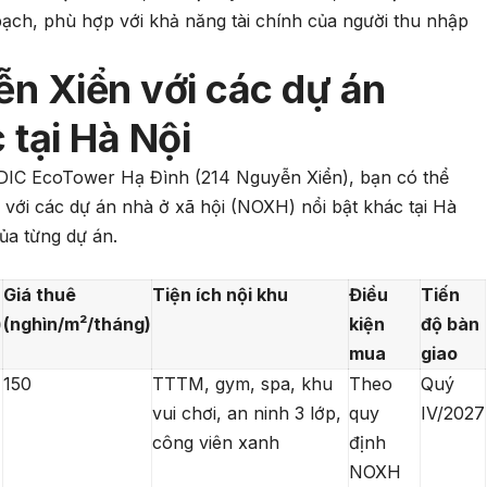
 bạch, phù hợp với khả năng tài chính của người thu nhập
n Xiển với các dự án
 tại Hà Nội
UDIC EcoTower Hạ Đình (214 Nguyễn Xiển), bạn có thể
 với các dự án nhà ở xã hội (NOXH) nổi bật khác tại Hà
ủa từng dự án.
Giá thuê
Tiện ích nội khu
Điều
Tiến
)
(nghìn/m²/tháng)
kiện
độ bàn
mua
giao
150
TTTM, gym, spa, khu
Theo
Quý
vui chơi, an ninh 3 lớp,
quy
IV/2027
công viên xanh
định
NOXH