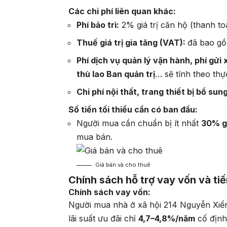
Các chi phí liên quan khác:
Phí bảo trì:
2% giá trị căn hộ (thanh to
Thuế giá trị gia tăng (VAT):
đã bao gồ
Phí dịch vụ quản lý vận hành, phí gửi 
thù lao Ban quản trị
… sẽ tính theo thự
Chi phí nội thất, trang thiết bị bổ sung
Số tiền tối thiểu cần có ban đầu:
Người mua cần chuẩn bị ít nhất
30% gi
mua bán.
Giá bán và cho thuê
Chính sách hỗ trợ vay vốn và ti
Chính sách vay vốn:
Người mua nhà ở xã hội 214 Nguyễn Xiển
lãi suất ưu đãi chỉ
4,7–4,8%/năm
cố định 