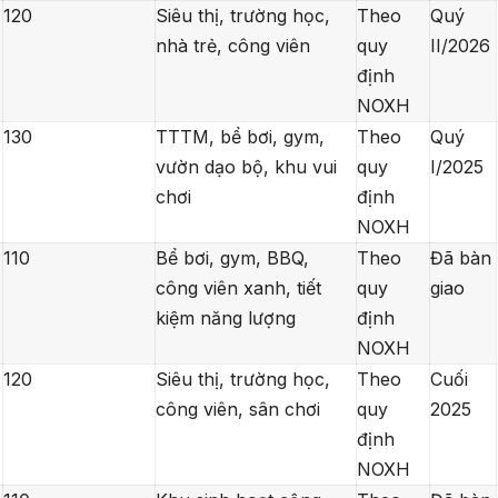
120
Siêu thị, trường học,
Theo
Quý
nhà trẻ, công viên
quy
II/2026
định
NOXH
130
TTTM, bể bơi, gym,
Theo
Quý
vườn dạo bộ, khu vui
quy
I/2025
chơi
định
NOXH
110
Bể bơi, gym, BBQ,
Theo
Đã bàn
công viên xanh, tiết
quy
giao
kiệm năng lượng
định
NOXH
120
Siêu thị, trường học,
Theo
Cuối
công viên, sân chơi
quy
2025
định
NOXH