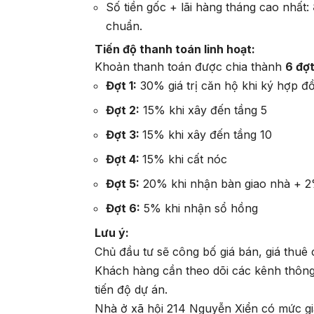
Số tiền gốc + lãi hàng tháng cao nhất:
chuẩn.
Tiến độ thanh toán linh hoạt:
Khoản thanh toán được chia thành
6 đợ
Đợt 1:
30% giá trị căn hộ khi ký hợp
Đợt 2:
15% khi xây đến tầng 5
Đợt 3:
15% khi xây đến tầng 10
Đợt 4:
15% khi cất nóc
Đợt 5:
20% khi nhận bàn giao nhà + 2%
Đợt 6:
5% khi nhận sổ hồng
Lưu ý:
Chủ đầu tư sẽ công bố giá bán, giá thuê
Khách hàng cần theo dõi các kênh thông 
tiến độ dự án.
Nhà ở xã hội 214 Nguyễn Xiển có mức giá