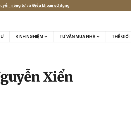
uyền riêng tư
và
Điều khoản sử dụng
.
TƯ
KINH NGHIỆM
TƯ VẤN MUA NHÀ
THẾ GIỚI
Nguyễn Xiển