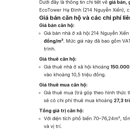
Dưới đây là thông tin chi tiết về
giá bán,
EcoTower Hạ Đình (214 Nguyễn Xiển), cù
Giá bán căn hộ và các chi phí li
Giá bán căn hộ:
Giá bán nhà ở xã hội 214 Nguyễn Xiể
đồng/m²
. Mức giá này đã bao gồm VAT
trình.
Giá thuê căn hộ:
Giá thuê nhà ở xã hội khoảng
150.000
vào khoảng 10,5 triệu đồng.
Giá thuê mua căn hộ:
Giá thuê mua (trả góp theo hình thức 
sẽ có chi phí thuê mua khoảng
27,3 t
Tổng giá trị căn hộ:
Với diện tích phổ biến 70–76,24m², tổ
và vị trí.