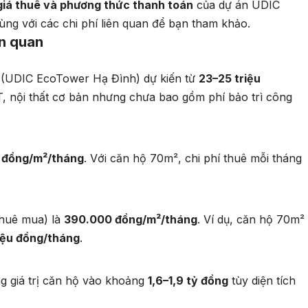
 giá thuê và phương thức thanh toán
của dự án UDIC
ng với các chi phí liên quan để bạn tham khảo.
ên quan
n (UDIC EcoTower Hạ Đình) dự kiến từ
23–25 triệu
, nội thất cơ bản nhưng chưa bao gồm phí bảo trì công
 đồng/m²/tháng
. Với căn hộ 70m², chi phí thuê mỗi tháng
thuê mua) là
390.000 đồng/m²/tháng
. Ví dụ, căn hộ 70m²
riệu đồng/tháng
.
ng giá trị căn hộ vào khoảng
1,6–1,9 tỷ đồng
tùy diện tích