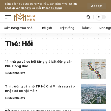
Bằng cách sử dụng trang web này, bạn đồng ý với
Chính
Accept
sách quyền riêng tư
và
Điều khoản sử dụng
.
Cẩm nang mua nhà
Thế giới
Thị trường
Đầu tư
Kinh ng
Thẻ:
Hối
14 nhà ga và cơ hội tăng giá bất động sản
khu Đông Bắc
By
Muanha.xyz
Thị trường căn hộ TP Hồ Chí Minh sau sáp
nhập có cơ hội mới?
By
Muanha.xyz