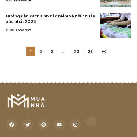
Hướng dẫn cách tính bảo hiểm xã hội chuẩn
xác nhất 2025
By
Muanha.xyz
1
2
3
…
20
21