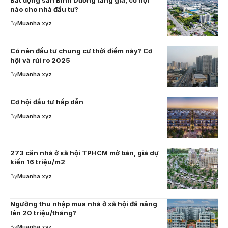
Bất động sản Bình Dương tăng giá, cơ hội
nào cho nhà đầu tư?
By
Muanha.xyz
Có nên đầu tư chung cư thời điểm này? Cơ
hội và rủi ro 2025
By
Muanha.xyz
Cơ hội đầu tư hấp dẫn
By
Muanha.xyz
273 căn nhà ở xã hội TPHCM mở bán, giá dự
kiến 16 triệu/m2
By
Muanha.xyz
Ngưỡng thu nhập mua nhà ở xã hội đã nâng
lên 20 triệu/tháng?
By
Muanha.xyz