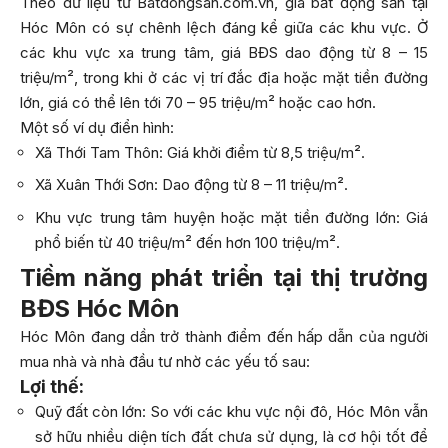
Theo dữ liệu từ Batdongsan.com.vn, giá bất động sản tại
Hóc Môn có sự chênh lệch đáng kể giữa các khu vực. Ở
các khu vực xa trung tâm, giá BĐS dao động từ 8 – 15
triệu/m², trong khi ở các vị trí đắc địa hoặc mặt tiền đường
lớn, giá có thể lên tới 70 – 95 triệu/m² hoặc cao hơn.
Một số ví dụ điển hình:
Xã Thới Tam Thôn: Giá khởi điểm từ 8,5 triệu/m².
Xã Xuân Thới Sơn: Dao động từ 8 – 11 triệu/m².
Khu vực trung tâm huyện hoặc mặt tiền đường lớn: Giá
phổ biến từ 40 triệu/m² đến hơn 100 triệu/m².
Tiềm năng phát triển tại thị trường
BĐS Hóc Môn
Hóc Môn đang dần trở thành điểm đến hấp dẫn của người
mua nhà và nhà đầu tư nhờ các yếu tố sau:
Lợi thế:
Quỹ đất còn lớn: So với các khu vực nội đô, Hóc Môn vẫn
sở hữu nhiều diện tích đất chưa sử dụng, là cơ hội tốt để