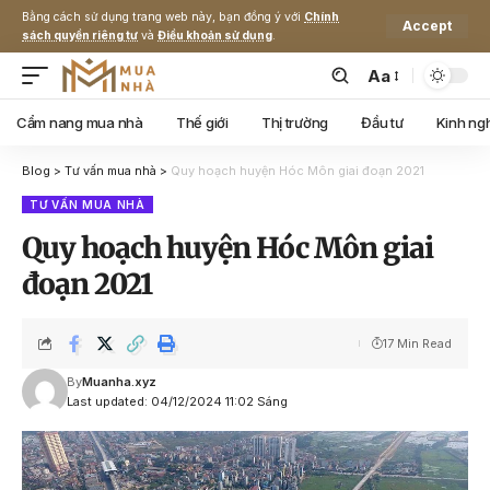
Bằng cách sử dụng trang web này, bạn đồng ý với
Chính
Accept
sách quyền riêng tư
và
Điều khoản sử dụng
.
Aa
Cẩm nang mua nhà
Thế giới
Thị trường
Đầu tư
Kinh ng
Blog
>
Tư vấn mua nhà
>
Quy hoạch huyện Hóc Môn giai đoạn 2021
TƯ VẤN MUA NHÀ
Quy hoạch huyện Hóc Môn giai
đoạn 2021
17 Min Read
By
Muanha.xyz
Last updated: 04/12/2024 11:02 Sáng