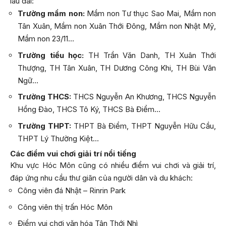
lâu dài:
Trường mầm non:
Mầm non Tư thục Sao Mai, Mầm non
Tân Xuân, Mầm non Xuân Thới Đông, Mầm non Nhật Mỹ,
Mầm non 23/11…
Trường tiểu học:
TH Trần Văn Danh, TH Xuân Thới
Thượng, TH Tân Xuân, TH Dương Công Khi, TH Bùi Văn
Ngữ…
Trường THCS:
THCS Nguyễn An Khương, THCS Nguyễn
Hồng Đào, THCS Tô Ký, THCS Bà Điểm…
Trường THPT:
THPT Bà Điểm, THPT Nguyễn Hữu Cầu,
THPT Lý Thường Kiệt…
Các điểm vui chơi giải trí nổi tiếng
Khu vực Hóc Môn cũng có nhiều điểm vui chơi và giải trí,
đáp ứng nhu cầu thư giãn của người dân và du khách:
Công viên đá Nhật – Rinrin Park
Công viên thị trấn Hóc Môn
Điểm vui chơi văn hóa Tân Thới Nhì