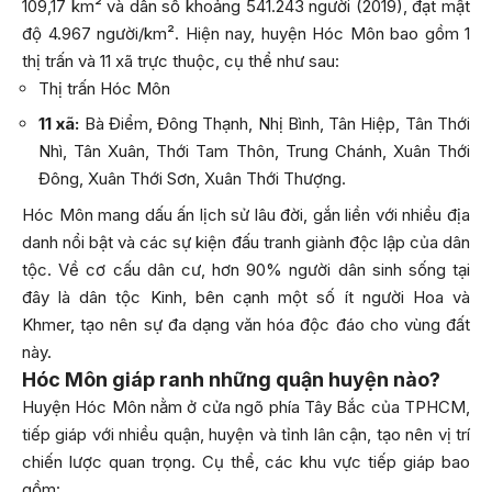
109,17 km² và dân số khoảng 541.243 người (2019), đạt mật
độ 4.967 người/km². Hiện nay, huyện Hóc Môn bao gồm 1
thị trấn và 11 xã trực thuộc, cụ thể như sau:
Thị trấn Hóc Môn
11 xã:
Bà Điểm, Đông Thạnh, Nhị Bình, Tân Hiệp, Tân Thới
Nhì, Tân Xuân, Thới Tam Thôn, Trung Chánh, Xuân Thới
Đông, Xuân Thới Sơn, Xuân Thới Thượng.
Hóc Môn mang dấu ấn lịch sử lâu đời, gắn liền với nhiều địa
danh nổi bật và các sự kiện đấu tranh giành độc lập của dân
tộc. Về cơ cấu dân cư, hơn 90% người dân sinh sống tại
đây là dân tộc Kinh, bên cạnh một số ít người Hoa và
Khmer, tạo nên sự đa dạng văn hóa độc đáo cho vùng đất
này.
Hóc Môn giáp ranh những quận huyện nào?
Huyện Hóc Môn nằm ở cửa ngõ phía Tây Bắc của TPHCM,
tiếp giáp với nhiều quận, huyện và tỉnh lân cận, tạo nên vị trí
chiến lược quan trọng. Cụ thể, các khu vực tiếp giáp bao
gồm: