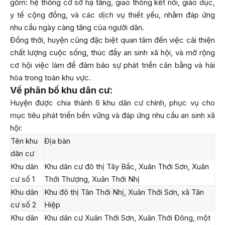
gồm: hệ thống cơ sở hạ tầng, giao thông kết nối, giáo dục,
y tế cộng đồng, và các dịch vụ thiết yếu, nhằm đáp ứng
nhu cầu ngày càng tăng của người dân.
Đồng thời, huyện cũng đặc biệt quan tâm đến việc cải thiện
chất lượng cuộc sống, thúc đẩy an sinh xã hội, và mở rộng
cơ hội việc làm để đảm bảo sự phát triển cân bằng và hài
hòa trong toàn khu vực.
Về phân bố khu dân cư:
Huyện được chia thành 6 khu dân cư chính, phục vụ cho
mục tiêu phát triển bền vững và đáp ứng nhu cầu an sinh xã
hội:
Tên khu
Địa bàn
dân cư
Khu dân
Khu dân cư đô thị Tây Bắc, Xuân Thới Sơn, Xuân
cư số 1
Thới Thượng, Xuân Thới Nhị
Khu dân
Khu đô thị Tân Thới Nhị, Xuân Thới Sơn, xã Tân
cư số 2
Hiệp
Khu dân
Khu dân cư Xuân Thới Sơn, Xuân Thới Đông, một