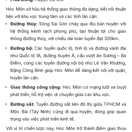
Hóc Môn sở hữu hệ thống giao thông đa dạng, kết nối thuận
tiện với khu vực trung tâm và các tỉnh lân cận:
Đường thủy:
Sông Sài Gòn chảy qua địa bàn huyện với
hệ thống kênh rạch phong phú, tạo thuận lợi cho giao
thông đường thủy, với chiều dài toàn tuyến đạt 320km.
Đường bộ:
Các tuyến quốc lộ, tỉnh lộ và đường vành đai
như Quốc lộ 1A, đường Xuyên Á, cầu vượt An Sương – Bà
Điểm, cùng các tuyến đường nội bộ như Lê Văn Khương,
Đặng Công Bỉnh giúp Hóc Môn dễ dàng kết nối với quận,
huyện lân cận.
Giao thông công cộng:
Hóc Môn có mạng lưới xe buýt
phát triển, hỗ trợ việc di chuyển giữa các khu vực.
Đường sắt:
Tuyến đường sắt liên đô thị giữa TPHCM và
Mộc Bài (Tây Ninh) cũng đi qua huyện, đóng góp quan
trọng vào việc phát triển kinh tế.
Với vị trí chiến lược này, Hóc Môn trở thành điểm giao thoa