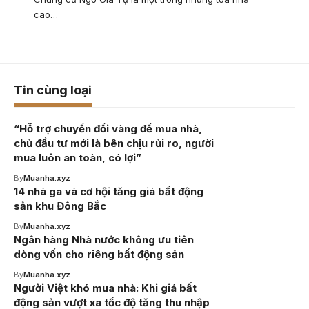
cao…
Tin cùng loại
“Hỗ trợ chuyển đổi vàng để mua nhà,
chủ đầu tư mới là bên chịu rủi ro, người
mua luôn an toàn, có lợi”
By
Muanha.xyz
14 nhà ga và cơ hội tăng giá bất động
sản khu Đông Bắc
By
Muanha.xyz
Ngân hàng Nhà nước không ưu tiên
dòng vốn cho riêng bất động sản
By
Muanha.xyz
Người Việt khó mua nhà: Khi giá bất
động sản vượt xa tốc độ tăng thu nhập