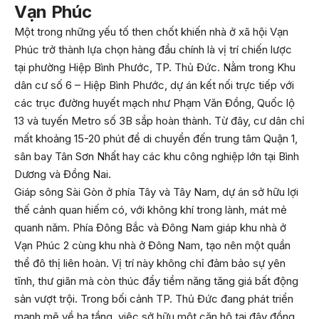
Vạn Phúc
Một trong những yếu tố then chốt khiến nhà ở xã hội Vạn
Phúc trở thành lựa chọn hàng đầu chính là vị trí chiến lược
tại phường Hiệp Bình Phước, TP. Thủ Đức. Nằm trong Khu
dân cư số 6 – Hiệp Bình Phước, dự án kết nối trực tiếp với
các trục đường huyết mạch như Phạm Văn Đồng, Quốc lộ
13 và tuyến Metro số 3B sắp hoàn thành. Từ đây, cư dân chỉ
mất khoảng 15-20 phút để di chuyển đến trung tâm Quận 1,
sân bay Tân Sơn Nhất hay các khu công nghiệp lớn tại Bình
Dương và Đồng Nai.
Giáp sông Sài Gòn ở phía Tây và Tây Nam, dự án sở hữu lợi
thế cảnh quan hiếm có, với không khí trong lành, mát mẻ
quanh năm. Phía Đông Bắc và Đông Nam giáp khu nhà ở
Vạn Phúc 2 cùng khu nhà ở Đông Nam, tạo nên một quần
thể đô thị liên hoàn. Vị trí này không chỉ đảm bảo sự yên
tĩnh, thư giãn mà còn thúc đẩy tiềm năng tăng giá bất động
sản vượt trội. Trong bối cảnh TP. Thủ Đức đang phát triển
mạnh mẽ về hạ tầng, việc sở hữu một căn hộ tại đây đồng