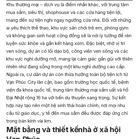
Khu thương mại – dịch vụ là điểm nhấn khác, với trung tâm
mua sắm, siêu thị, shophouse và các cửa hàng tiện lợi,
mang đến sự tiện nghi ngay ngưỡng cửa nhà. Đối với những
ai yêu thích thể thao, khu vực sân chơi trẻ em, phòng gym
và không gian sinh hoạt cộng đồng sẽ là nơi lý tưởng để rèn
luyện sức khỏe và gắn kết hàng xóm. Đặc biệt, nhờ vị trí
ven sông, dự án có lối dạo bộ, công viên ven sông và các
khu vực nghỉ dưỡng mở, mang lại cảm giác gần gũi với thiên
nhiên như đang sống trong một khu nghỉ dưỡng cao cấp.
Ngoài ra, cư dân dự án còn thừa hưởng toàn bộ tiện ích từ
Vạn Phúc City lân cận, bao gồm trường học quốc tế, bệnh
viện đa khoa quốc tế, trung tâm thương mại sầm uất và hồ
Đại Nhật rộng 16 ha với bến du thuyền sang trọng. Sự kết
hợp này tạo nên một hệ sinh thái hoàn chỉnh, nơi mọi nhu
cầu từ giáo dục, y tế đến mua sắm đều được đáp ứng chỉ
trong bán kính vài km.
Mặt bằng và thiết kế
nhà ở xã hội