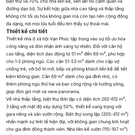
biệt thự và 70% cho nhà liên kế, xen lẫn hồ cảnh quan và
đường dạo bộ. Sự kết hợp giữa nhà cao tầng và thấp tầng
không chỉ tối ưu hóa không gian mà còn tạo nên cộng đồng
đa dạng, nơi mọi lứa tuổi đều tìm thấy sự thoải mái.
Thiết kế chi tiết
Thiết kế nhà ở xã hội Vạn Phúc tập trung vào sự tối ưu hóa
công năng và đón nhận ánh sáng tự nhiên. Đối với căn hộ
cao tầng, diện tích dao động từ 51 m² đến 69 m², phù hợp
cho 1-2 phòng ngủ. Các căn 51-53 m² dành cho cặp vợ
chồng trẻ, với bố trí mở, bếp và phòng khách liền kề để tiết
kiệm không gian. Căn 69 m² dành cho gia đình nhỏ, có
thêm phòng ngủ thứ hai và ban công rộng rãi hướng sông,
giúp đón gió mát và view panorama.
Về nhà thấp tầng, biệt thự đơn lập có diện tích 292-612 m²,
3 tầng với mật độ xây dựng 50%, thiết kế sang trọng với
gara riêng và sân vườn rộng. Biệt thự song lập (205-412 m²)
nhấn mạnh sự tinh tế hiện đại, với không gian chung linh hoạt
cho gia đình đông thành viên. Nhà liên kế vườn (115-197 m²)