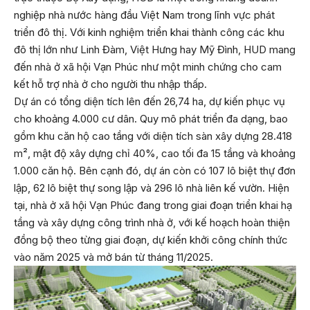
nghiệp nhà nước hàng đầu Việt Nam trong lĩnh vực phát
triển đô thị. Với kinh nghiệm triển khai thành công các khu
đô thị lớn như Linh Đàm, Việt Hưng hay Mỹ Đình, HUD mang
đến nhà ở xã hội Vạn Phúc như một minh chứng cho cam
kết hỗ trợ nhà ở cho người thu nhập thấp.
Dự án có tổng diện tích lên đến 26,74 ha, dự kiến phục vụ
cho khoảng 4.000 cư dân. Quy mô phát triển đa dạng, bao
gồm khu căn hộ cao tầng với diện tích sàn xây dựng 28.418
m², mật độ xây dựng chỉ 40%, cao tối đa 15 tầng và khoảng
1.000 căn hộ. Bên cạnh đó, dự án còn có 107 lô biệt thự đơn
lập, 62 lô biệt thự song lập và 296 lô nhà liên kế vườn. Hiện
tại, nhà ở xã hội Vạn Phúc đang trong giai đoạn triển khai hạ
tầng và xây dựng công trình nhà ở, với kế hoạch hoàn thiện
đồng bộ theo từng giai đoạn, dự kiến khởi công chính thức
vào năm 2025 và mở bán từ tháng 11/2025.