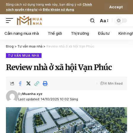
Bằng cách sử dụng trang web này, bạn đồng ý với
Chính
Accept
sách quyền riêng tư
và
Điều khoản sử dụng
.
Aa
Cẩm nang mua nhà
Thế giới
Thị trường
Đầu tư
Kinh ng
Blog
>
Tư vấn mua nhà
>
Review nhà ở xã hội Vạn Phúc
TƯ VẤN MUA NHÀ
Review nhà ở xã hội Vạn Phúc
14 Min Read
By
Muanha.xyz
Last updated: 14/10/2025 10:02 Sáng