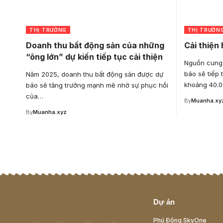
THỊ TRƯỜNG
THỊ TRƯỜN
Doanh thu bất động sản của những
Cải thiện
“ông lớn” dự kiến tiếp tục cải thiện
Nguồn cung
báo sẽ tiếp 
Năm 2025, doanh thu bất động sản được dự
khoảng 40.
báo sẽ tăng trưởng mạnh mẽ nhờ sự phục hồi
của…
By
Muanha.xy
By
Muanha.xyz
Dự án
Phú Đông SkyOne