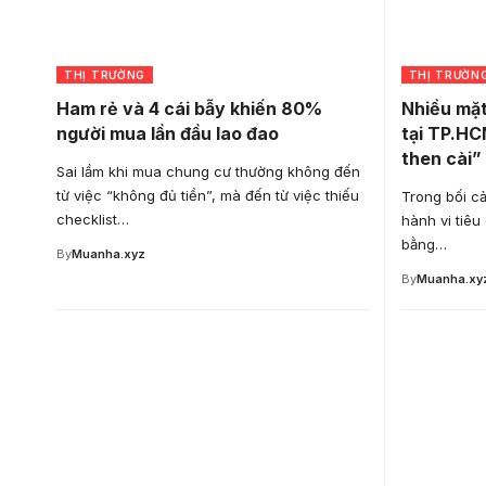
THỊ TRƯỜNG
THỊ TRƯỜN
Ham rẻ và 4 cái bẫy khiến 80%
Nhiều mặt
người mua lần đầu lao đao
tại TP.HC
then cài”
Sai lầm khi mua chung cư thường không đến
từ việc “không đủ tiền”, mà đến từ việc thiếu
Trong bối cả
checklist…
hành vi tiêu
bằng…
By
Muanha.xyz
By
Muanha.xy