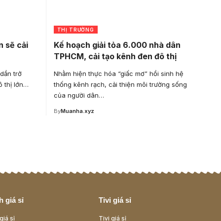
THỊ TRƯỜNG
 sẽ cải
Kế hoạch giải tỏa 6.000 nhà dân
TPHCM, cải tạo kênh đen đô thị
dần trở
Nhằm hiện thực hóa “giấc mơ” hồi sinh hệ
ô thị lớn…
thống kênh rạch, cải thiện môi trường sống
của người dân…
By
Muanha.xyz
 giá sỉ
Tivi giá sỉ
giá sỉ
Tivi giá sỉ