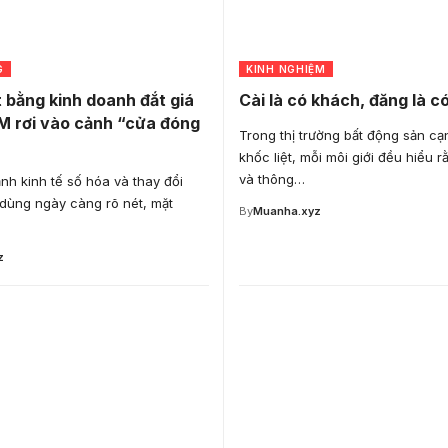
G
KINH NGHIỆM
 bằng kinh doanh đắt giá
Cài là có khách, đăng là có
M rơi vào cảnh “cửa đóng
Trong thị trường bất động sản cạ
khốc liệt, mỗi môi giới đều hiểu r
và thông…
nh kinh tế số hóa và thay đổi
 dùng ngày càng rõ nét, mặt
By
Muanha.xyz
z