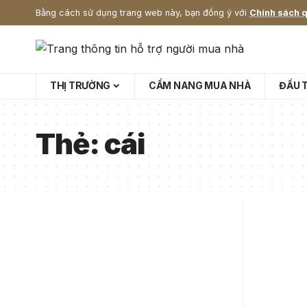
Bằng cách sử dụng trang web này, bạn đồng ý với
Chính sách q
THỊ TRƯỜNG
CẨM NANG MUA NHÀ
ĐẦU 
Thẻ:
cái