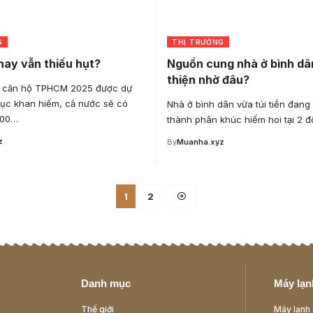
G
THỊ TRƯỜNG
 hay vẫn thiếu hụt?
Nguồn cung nhà ở bình dân
thiện nhờ đâu?
 căn hộ TPHCM 2025 được dự
tục khan hiếm, cả nước sẽ có
Nhà ở bình dân vừa túi tiền đang 
000…
thành phân khúc hiếm hoi tại 2 đ
z
By
Muanha.xyz
1
2
Danh mục
Máy lạnh
Thế giới
Máy lạnh 