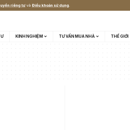
uyền riêng tư
và
Điều khoản sử dụng
.
TƯ
KINH NGHIỆM
TƯ VẤN MUA NHÀ
THẾ GIỚI