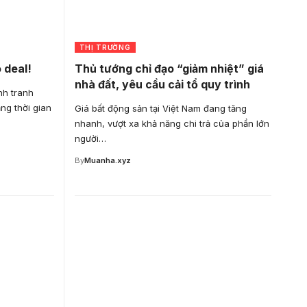
THỊ TRƯỜNG
 deal!
Thủ tướng chỉ đạo “giảm nhiệt” giá
nhà đất, yêu cầu cải tổ quy trình
nh tranh
ằng thời gian
Giá bất động sản tại Việt Nam đang tăng
nhanh, vượt xa khả năng chi trả của phần lớn
người…
By
Muanha.xyz