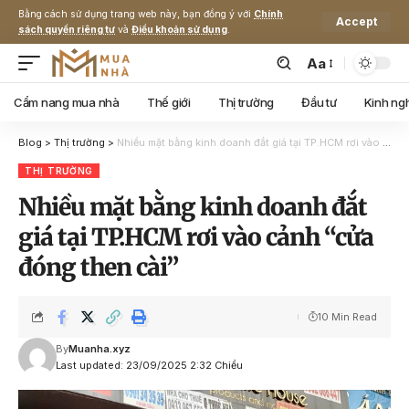
Bằng cách sử dụng trang web này, bạn đồng ý với
Chính
Accept
sách quyền riêng tư
và
Điều khoản sử dụng
.
Aa
Cẩm nang mua nhà
Thế giới
Thị trường
Đầu tư
Kinh ng
Blog
>
Thị trường
>
Nhiều mặt bằng kinh doanh đắt giá tại TP.HCM rơi vào cảnh “cửa đóng then cài”
THỊ TRƯỜNG
Nhiều mặt bằng kinh doanh đắt
giá tại TP.HCM rơi vào cảnh “cửa
đóng then cài”
10 Min Read
By
Muanha.xyz
Last updated: 23/09/2025 2:32 Chiều