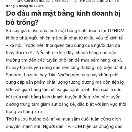
Nhu cầu thuê mặt bằng kinh doanh tại TP.HCM đã giảm từ 17-19%
trong 6 tháng đầu 2025
Do đâu mà mặt bằng kinh doanh bị
bỏ trống?
Sự suy giảm nhu cầu thuê mặt bằng kinh doanh tại TP.HCM
không phải ngẫu nhiên mà xuất phát từ nhiều yếu tố kinh tế
– xã hội. Trước hết, thói quen tiêu dùng của người dân đã
thay đổi rõ rệt. Nếu như trước đây, khách hàng cao cấp
thường tìm đến các tuyến phố lớn để mua sắm hàng xa xỉ,
thì nay họ chuyển sang các nền tảng thương mại điện tử như
Shopee, Lazada hay Tiki. Những nền tảng này không chỉ
cung cấp sản phẩm chất lượng tương đương mà còn tiện lợi
hơn với giao hàng tận nơi và giá cạnh tranh. Kết quả là sức
hút của mặt bằng kinh doanh truyền thống trên các tuyến
đường trung tâm giảm sút đáng kể, đặc biệt với lĩnh vực thời
trang và hàng xa xỉ.
Thứ hai, xu hướng giải trí và mua sắm cuối tuần cũng dịch
chuyển mạnh mẽ. Người dân TP.HCM hiện ưa chuộng các