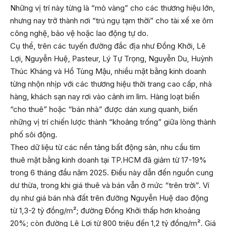
Những vị trí này từng là “mỏ vàng” cho các thương hiệu lớn,
nhưng nay trở thành nơi “trú ngụ tạm thời” cho tài xế xe ôm
công nghệ, bảo vệ hoặc lao động tự do.
Cụ thể, trên các tuyến đường đắc địa như Đồng Khởi, Lê
Lợi, Nguyễn Huệ, Pasteur, Lý Tự Trọng, Nguyễn Du, Huỳnh
Thúc Kháng và Hồ Tùng Mậu, nhiều mặt bằng kinh doanh
từng nhộn nhịp với các thương hiệu thời trang cao cấp, nhà
hàng, khách sạn nay rơi vào cảnh im lìm. Hàng loạt biển
“cho thuê” hoặc “bán nhà” được dán xung quanh, biến
những vị trí chiến lược thành “khoảng trống” giữa lòng thành
phố sôi động.
Theo dữ liệu từ các nền tảng bất động sản, nhu cầu tìm
thuê mặt bằng kinh doanh tại TP.HCM đã giảm từ 17-19%
trong 6 tháng đầu năm 2025. Điều này dẫn đến nguồn cung
dư thừa, trong khi giá thuê và bán vẫn ở mức “trên trời”. Ví
dụ như giá bán nhà đất trên đường Nguyễn Huệ dao động
từ 1,3-2 tỷ đồng/m²; đường Đồng Khởi thấp hơn khoảng
20%; còn đường Lê Lợi từ 800 triệu đến 1,2 tỷ đồng/m². Giá