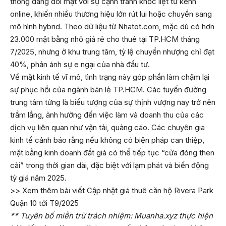
thống đang đối mặt với sự cạnh tranh khốc liệt từ kênh
online, khiến nhiều thương hiệu lớn rút lui hoặc chuyển sang
mô hình hybrid. Theo dữ liệu từ Nhatot.com, mặc dù có hơn
23.000 mặt bằng nhỏ giá rẻ cho thuê tại TP.HCM tháng
7/2025, nhưng ở khu trung tâm, tỷ lệ chuyển nhượng chỉ đạt
40%, phản ánh sự e ngại của nhà đầu tư.
Về mặt kinh tế vĩ mô, tình trạng này góp phần làm chậm lại
sự phục hồi của ngành bán lẻ TP.HCM. Các tuyến đường
trung tâm từng là biểu tượng của sự thịnh vượng nay trở nên
trầm lắng, ảnh hưởng đến việc làm và doanh thu của các
dịch vụ liên quan như vận tải, quảng cáo. Các chuyên gia
kinh tế cảnh báo rằng nếu không có biện pháp can thiệp,
mặt bằng kinh doanh đắt giá có thể tiếp tục “cửa đóng then
cài” trong thời gian dài, đặc biệt với lạm phát và biến động
tỷ giá năm 2025.
>> Xem thêm bài viết Cập nhật giá thuê căn hộ Rivera Park
Quận 10 tới T9/2025
** Tuyên bố miễn trừ trách nhiệm: Muanha.xyz thực hiện