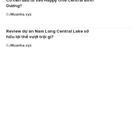
Có nên đầu tư vào Happy One Central Bình
Dương?
By
Muanha.xyz
Review dự án Nam Long Central Lake sở
hữu lợi thế vượt trội gì?
By
Muanha.xyz