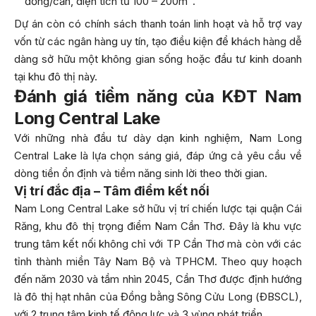
đồng/căn, diện tích từ 100 – 200m².
Dự án còn có chính sách thanh toán linh hoạt và hỗ trợ vay
vốn từ các ngân hàng uy tín, tạo điều kiện để khách hàng dễ
dàng sở hữu một không gian sống hoặc đầu tư kinh doanh
tại khu đô thị này.
Đánh giá tiềm năng của KĐT Nam
Long Central Lake
Với những nhà đầu tư dày dạn kinh nghiệm, Nam Long
Central Lake là lựa chọn sáng giá, đáp ứng cả yêu cầu về
dòng tiền ổn định và tiềm năng sinh lời theo thời gian.
Vị trí đắc địa – Tâm điểm kết nối
Nam Long Central Lake sở hữu vị trí chiến lược tại quận Cái
Răng, khu đô thị trọng điểm Nam Cần Thơ. Đây là khu vực
trung tâm kết nối không chỉ với TP Cần Thơ mà còn với các
tỉnh thành miền Tây Nam Bộ và TPHCM. Theo quy hoạch
đến năm 2030 và tầm nhìn 2045, Cần Thơ được định hướng
là đô thị hạt nhân của Đồng bằng Sông Cửu Long (ĐBSCL),
với 2 trung tâm kinh tế động lực và 3 vùng phát triển.