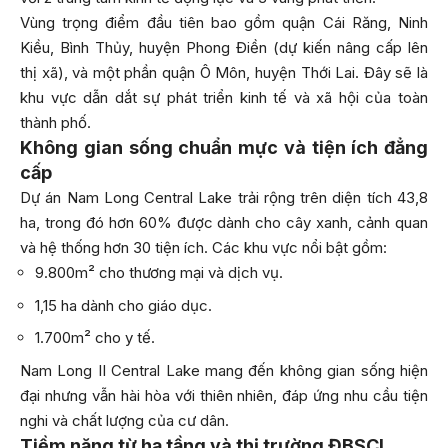
Vùng trọng điểm đầu tiên bao gồm quận Cái Răng, Ninh
Kiều, Bình Thủy, huyện Phong Điền (dự kiến nâng cấp lên
thị xã), và một phần quận Ô Môn, huyện Thới Lai. Đây sẽ là
khu vực dẫn dắt sự phát triển kinh tế và xã hội của toàn
thành phố.
Không gian sống chuẩn mực và tiện ích đẳng
cấp
Dự án Nam Long Central Lake trải rộng trên diện tích 43,8
ha, trong đó hơn 60% được dành cho cây xanh, cảnh quan
và hệ thống hơn 30 tiện ích. Các khu vực nổi bật gồm:
9.800m² cho thương mại và dịch vụ.
1,15 ha dành cho giáo dục.
1.700m² cho y tế.
Nam Long II Central Lake mang đến không gian sống hiện
đại nhưng vẫn hài hòa với thiên nhiên, đáp ứng nhu cầu tiện
nghi và chất lượng của cư dân.
Tiềm năng từ hạ tầng và thị trường ĐBSCL