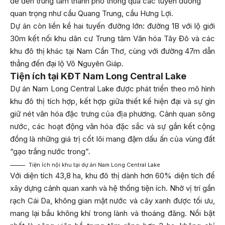
để đến trung tâm thành phố thông qua các tuyến đường
quan trọng như cầu Quang Trung, cầu Hưng Lợi.
Dự án còn liền kề hai tuyến đường lớn: đường 1B với lộ giới
30m kết nối khu dân cư Trung tâm Văn hóa Tây Đô và các
khu đô thị khác tại Nam Cần Thơ, cùng với đường 47m dẫn
thẳng đến đại lộ Võ Nguyên Giáp.
Tiện ích tại KĐT Nam Long Central Lake
Dự án Nam Long Central Lake được phát triển theo mô hình
khu đô thị tích hợp, kết hợp giữa thiết kế hiện đại và sự gìn
giữ nét văn hóa đặc trưng của địa phương. Cảnh quan sông
nước, các hoạt động văn hóa đặc sắc và sự gắn kết cộng
đồng là những giá trị cốt lõi mang đậm dấu ấn của vùng đất
“gạo trắng nước trong”.
Tiện ích nội khu tại dự án Nam Long Central Lake
Với diện tích 43,8 ha, khu đô thị dành hơn 60% diện tích để
xây dựng cảnh quan xanh và hệ thống tiện ích. Nhờ vị trí gần
rạch Cái Da, không gian mặt nước và cây xanh được tối ưu,
mang lại bầu không khí trong lành và thoáng đãng. Nổi bật