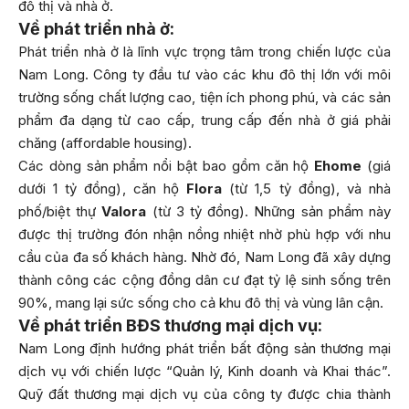
đô thị và nhà ở.
Về phát triển nhà ở:
Phát triển nhà ở là lĩnh vực trọng tâm trong chiến lược của
Nam Long. Công ty đầu tư vào các khu đô thị lớn với môi
trường sống chất lượng cao, tiện ích phong phú, và các sản
phẩm đa dạng từ cao cấp, trung cấp đến nhà ở giá phải
chăng (affordable housing).
Các dòng sản phẩm nổi bật bao gồm căn hộ
Ehome
(giá
dưới 1 tỷ đồng), căn hộ
Flora
(từ 1,5 tỷ đồng), và nhà
phố/biệt thự
Valora
(từ 3 tỷ đồng). Những sản phẩm này
được thị trường đón nhận nồng nhiệt nhờ phù hợp với nhu
cầu của đa số khách hàng. Nhờ đó, Nam Long đã xây dựng
thành công các cộng đồng dân cư đạt tỷ lệ sinh sống trên
90%, mang lại sức sống cho cả khu đô thị và vùng lân cận.
Về phát triển BĐS thương mại dịch vụ:
Nam Long định hướng phát triển bất động sản thương mại
dịch vụ với chiến lược “Quản lý, Kinh doanh và Khai thác”.
Quỹ đất thương mại dịch vụ của công ty được chia thành