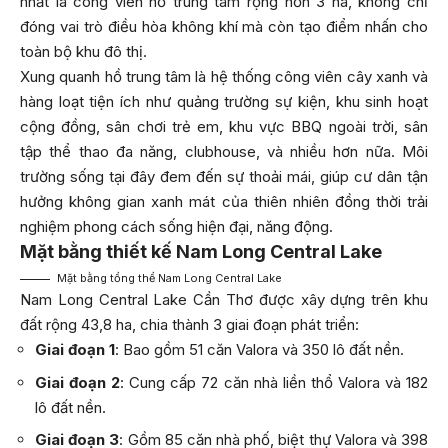
nhất là công viên hồ trung tâm rộng hơn 3 ha, không chỉ
đóng vai trò điều hòa không khí mà còn tạo điểm nhấn cho
toàn bộ khu đô thị.
Xung quanh hồ trung tâm là hệ thống công viên cây xanh và
hàng loạt tiện ích như quảng trường sự kiện, khu sinh hoạt
cộng đồng, sân chơi trẻ em, khu vực BBQ ngoài trời, sân
tập thể thao đa năng, clubhouse, và nhiều hơn nữa. Môi
trường sống tại đây đem đến sự thoải mái, giúp cư dân tận
hưởng không gian xanh mát của thiên nhiên đồng thời trải
nghiệm phong cách sống hiện đại, năng động.
Mặt bằng thiết kế Nam Long Central Lake
Mặt bằng tổng thể Nam Long Central Lake
Nam Long Central Lake Cần Thơ được xây dựng trên khu
đất rộng 43,8 ha, chia thành 3 giai đoạn phát triển:
Giai đoạn 1
: Bao gồm 51 căn Valora và 350 lô đất nền.
Giai đoạn 2
: Cung cấp 72 căn nhà liền thổ Valora và 182
lô đất nền.
Giai đoạn 3
: Gồm 85 căn nhà phố, biệt thự Valora và 398