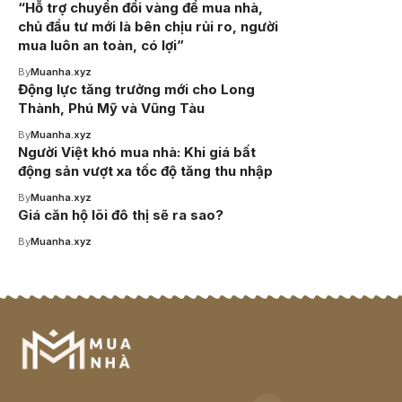
“Hỗ trợ chuyển đổi vàng để mua nhà,
chủ đầu tư mới là bên chịu rủi ro, người
mua luôn an toàn, có lợi”
By
Muanha.xyz
Động lực tăng trưởng mới cho Long
Thành, Phú Mỹ và Vũng Tàu
By
Muanha.xyz
Người Việt khó mua nhà: Khi giá bất
động sản vượt xa tốc độ tăng thu nhập
By
Muanha.xyz
Giá căn hộ lõi đô thị sẽ ra sao?
By
Muanha.xyz