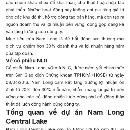
các nhóm khác nhau để khai thác, cho thuê hoặc hợp tác
phát triển. Những hoạt động này không chỉ gia tăng giá trị
cho các khu đô thị, hỗ trợ công tác bán hàng, mà còn tạo ra
nguồn doanh thu và lợi nhuận bền vững, đóng góp đáng kể
vào tăng trưởng của công ty.
Mục tiêu của Nam Long là để bất động sản thương mại
dịch vụ chiếm hơn 30% doanh thu và lợi nhuận hàng năm
của tập đoàn.
Về
cổ phiếu NLG
Cổ phiếu Nam Long, với mã NLG, được niêm yết chính thức
trên Sàn Giao dịch Chứng khoán TPHCM (HOSE) từ ngày
08/04/2013. Nam Long cam kết tăng trưởng lợi nhuận ổn
định từ 20% đến 30% mỗi năm, nhằm mang lại giá trị bền
vững cho các cổ đông chiến lược cũng như cổ đông thân
thiết đã luôn đồng hành cùng công ty.
Tổng quan về dự án Nam Long
Central Lake
Nam Long Central Lake gây ấn tượng với hồ sinh thái và