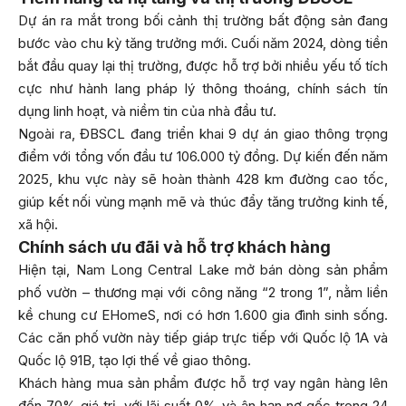
Dự án ra mắt trong bối cảnh thị trường bất động sản đang
bước vào chu kỳ tăng trưởng mới. Cuối năm 2024, dòng tiền
bắt đầu quay lại thị trường, được hỗ trợ bởi nhiều yếu tố tích
cực như hành lang pháp lý thông thoáng, chính sách tín
dụng linh hoạt, và niềm tin của nhà đầu tư.
Ngoài ra, ĐBSCL đang triển khai 9 dự án giao thông trọng
điểm với tổng vốn đầu tư 106.000 tỷ đồng. Dự kiến đến năm
2025, khu vực này sẽ hoàn thành 428 km đường cao tốc,
giúp kết nối vùng mạnh mẽ và thúc đẩy tăng trưởng kinh tế,
xã hội.
Chính sách ưu đãi và hỗ trợ khách hàng
Hiện tại, Nam Long Central Lake mở bán dòng sản phẩm
phố vườn – thương mại với công năng “2 trong 1”, nằm liền
kề chung cư EHomeS, nơi có hơn 1.600 gia đình sinh sống.
Các căn phố vườn này tiếp giáp trực tiếp với Quốc lộ 1A và
Quốc lộ 91B, tạo lợi thế về giao thông.
Khách hàng mua sản phẩm được hỗ trợ vay ngân hàng lên
đến 70% giá trị, với lãi suất 0% và ân hạn nợ gốc trong 24