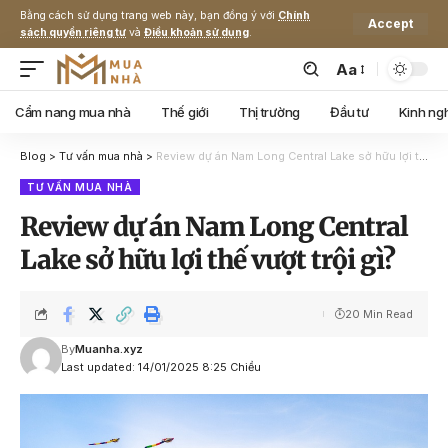
Bằng cách sử dụng trang web này, bạn đồng ý với
Chính
Accept
sách quyền riêng tư
và
Điều khoản sử dụng
.
Aa
Cẩm nang mua nhà
Thế giới
Thị trường
Đầu tư
Kinh ng
Blog
>
Tư vấn mua nhà
>
Review dự án Nam Long Central Lake sở hữu lợi thế vượt trội gì?
TƯ VẤN MUA NHÀ
Review dự án Nam Long Central
Lake sở hữu lợi thế vượt trội gì?
20 Min Read
By
Muanha.xyz
Last updated: 14/01/2025 8:25 Chiều