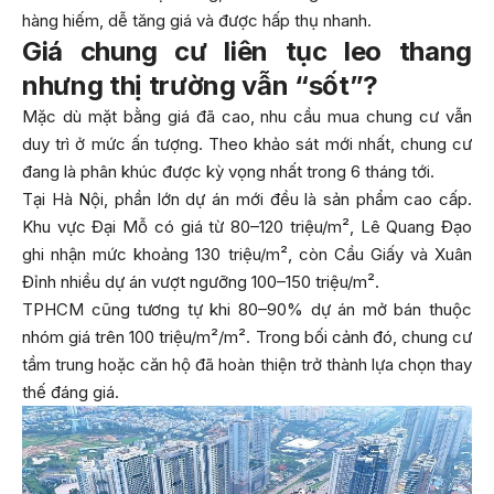
hàng hiếm, dễ tăng giá và được hấp thụ nhanh.
Giá chung cư liên tục leo thang
nhưng thị trường vẫn “sốt”?
Mặc dù mặt bằng giá đã cao, nhu cầu mua chung cư vẫn
duy trì ở mức ấn tượng. Theo khảo sát mới nhất, chung cư
đang là phân khúc được kỳ vọng nhất trong 6 tháng tới.
Tại Hà Nội, phần lớn dự án mới đều là sản phẩm cao cấp.
Khu vực Đại Mỗ có giá từ 80–120 triệu/m², Lê Quang Đạo
ghi nhận mức khoảng 130 triệu/m², còn Cầu Giấy và Xuân
Đỉnh nhiều dự án vượt ngưỡng 100–150 triệu/m².
TPHCM cũng tương tự khi 80–90% dự án mở bán thuộc
nhóm giá trên 100 triệu/m²/m². Trong bối cảnh đó, chung cư
tầm trung hoặc căn hộ đã hoàn thiện trở thành lựa chọn thay
thế đáng giá.