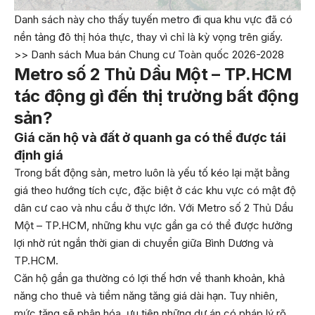
Danh sách này cho thấy tuyến metro đi qua khu vực đã có
nền tảng đô thị hóa thực, thay vì chỉ là kỳ vọng trên giấy.
>> Danh sách Mua bán Chung cư Toàn quốc 2026-2028
Metro số 2 Thủ Dầu Một – TP.HCM
tác động gì đến thị trường bất động
sản?
Giá căn hộ và đất ở quanh ga có thể được tái
định giá
Trong bất động sản, metro luôn là yếu tố kéo lại mặt bằng
giá theo hướng tích cực, đặc biệt ở các khu vực có mật độ
dân cư cao và nhu cầu ở thực lớn. Với Metro số 2 Thủ Dầu
Một – TP.HCM, những khu vực gần ga có thể được hưởng
lợi nhờ rút ngắn thời gian di chuyển giữa Bình Dương và
TP.HCM.
Căn hộ gần ga thường có lợi thế hơn về thanh khoản, khả
năng cho thuê và tiềm năng tăng giá dài hạn. Tuy nhiên,
mức tăng sẽ phân hóa, ưu tiên những dự án có pháp lý rõ