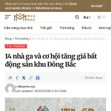
Bằng cách sử dụng trang web này, bạn đồng ý với
Chính
Accept
sách quyền riêng tư
và
Điều khoản sử dụng
.
Aa
Cẩm nang mua nhà
Thế giới
Thị trường
Đầu tư
Kinh ng
Blog
>
Thị trường
>
14 nhà ga và cơ hội tăng giá bất động sản khu Đông Bắc
THỊ TRƯỜNG
14 nhà ga và cơ hội tăng giá bất
động sản khu Đông Bắc
8 Min Read
By
Muanha.xyz
Last updated: 26/05/2026 5:40 Chiều