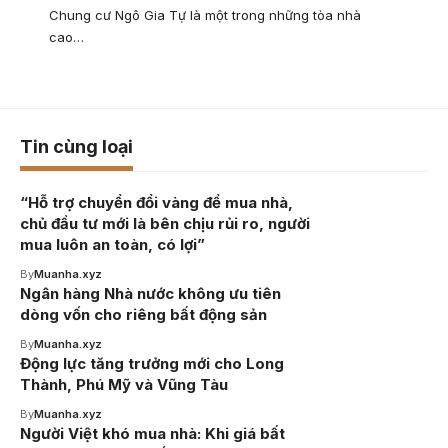
Chung cư Ngô Gia Tự là một trong những tòa nhà
cao…
Tin cùng loại
“Hỗ trợ chuyển đổi vàng để mua nhà,
chủ đầu tư mới là bên chịu rủi ro, người
mua luôn an toàn, có lợi”
By
Muanha.xyz
Ngân hàng Nhà nước không ưu tiên
dòng vốn cho riêng bất động sản
By
Muanha.xyz
Động lực tăng trưởng mới cho Long
Thành, Phú Mỹ và Vũng Tàu
By
Muanha.xyz
Người Việt khó mua nhà: Khi giá bất