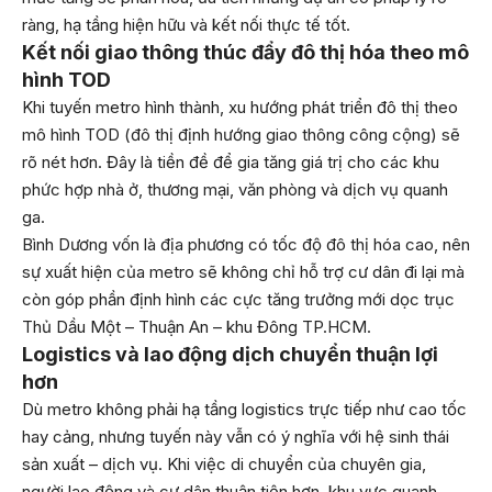
ràng, hạ tầng hiện hữu và kết nối thực tế tốt.
Kết nối giao thông thúc đẩy đô thị hóa theo mô
hình TOD
Khi tuyến metro hình thành, xu hướng phát triển đô thị theo
mô hình TOD (đô thị định hướng giao thông công cộng) sẽ
rõ nét hơn. Đây là tiền đề để gia tăng giá trị cho các khu
phức hợp nhà ở, thương mại, văn phòng và dịch vụ quanh
ga.
Bình Dương vốn là địa phương có tốc độ đô thị hóa cao, nên
sự xuất hiện của metro sẽ không chỉ hỗ trợ cư dân đi lại mà
còn góp phần định hình các cực tăng trưởng mới dọc trục
Thủ Dầu Một – Thuận An – khu Đông TP.HCM.
Logistics và lao động dịch chuyển thuận lợi
hơn
Dù metro không phải hạ tầng logistics trực tiếp như cao tốc
hay cảng, nhưng tuyến này vẫn có ý nghĩa với hệ sinh thái
sản xuất – dịch vụ. Khi việc di chuyển của chuyên gia,
người lao động và cư dân thuận tiện hơn, khu vực quanh