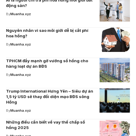
Ai là người chi trả phí hoa hồng môi giới bất
động sản?
By
Muanha.xyz
Nguyên nhân vì sao môi giới dễ bị cắt phí
hoa hồng?
By
Muanha.xyz
TPHCM đẩy mạnh gỡ vướng sổ hồng cho
hàng loạt dự án BĐS
By
Muanha.xyz
Trump International Hưng Yên – Siêu dự án
1,5 tỷ USD sẽ thay đổi diện mạo BĐS sông
Hồng
By
Muanha.xyz
Những điều cần biết về vay thế chấp sổ
hồng 2025