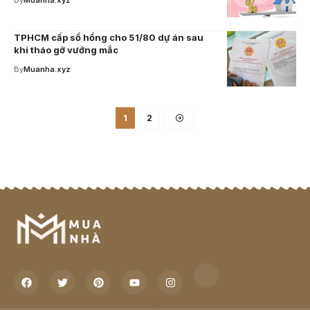
By
Muanha.xyz
TPHCM cấp sổ hồng cho 51/80 dự án sau
khi tháo gỡ vướng mắc
By
Muanha.xyz
1
2