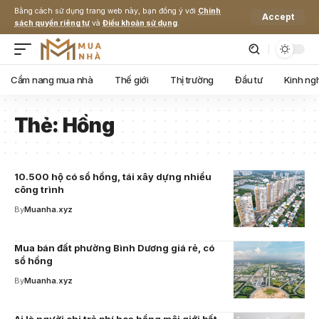
Bằng cách sử dụng trang web này, bạn đồng ý với
Chính
Accept
sách quyền riêng tư
và
Điều khoản sử dụng
.
Cẩm nang mua nhà
Thế giới
Thị trường
Đầu tư
Kinh ng
Thẻ:
Hồng
10.500 hộ có sổ hồng, tái xây dựng nhiều
công trình
By
Muanha.xyz
Mua bán đất phường Bình Dương giá rẻ, có
sổ hồng
By
Muanha.xyz