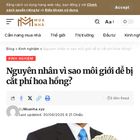
Bằng cách sử dụng trang web này, bạn đồng ý với
Chính
Accept
sách quyền riêng tư
và
Điều khoản sử dụng
.
Aa
Cẩm nang mua nhà
Thế giới
Thị trường
Đầu tư
Kinh ng
Blog
>
Kinh nghiệm
>
Nguyên nhân vì sao môi giới dễ bị cắt phí hoa hồng?
KINH NGHIỆM
Nguyên nhân vì sao môi giới dễ bị
cắt phí hoa hồng?
5 Min Read
By
Muanha.xyz
Last updated: 30/06/2025 6:21 Chiều