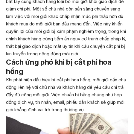
bắt tay cùng khách hàng loại bỏ môi giới khỏi giao dịch để
giảm chi phí. Một số chủ nhà còn sẵn sàng chuyển sang
làm việc với môi giới khác chấp nhận mức phí thấp hơn dù
khách mua do môi giới ban đầu mang đến. Việc này khiến
quyền lợi của môi giới bị xâm phạm nghiêm trọng, trong khi
chính khách hàng cũng tiềm ẩn nguy cơ tranh chấp pháp lý,
thất bại giao dịch hoặc mất uy tín khi câu chuyện cắt phí bị
lan truyền trong cộng đồng môi giới.
Cách ứng phó khi bị cắt phí hoa
hồng
Khi phát hiện dấu hiệu bị cắt phí hoa hồng, môi giới cần chủ
động liên hệ với chủ nhà và khách hàng để yêu cầu chi trả
đầy đủ công môi giới. Việc chuẩn bị bằng chứng như hợp
đồng dịch vụ, tin nhắn, email, phiếu dẫn khách sẽ giúp môi
giới khẳng định vai trò trong thương vụ.