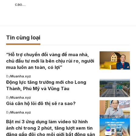
cao…
Tin cùng loại
“Hỗ trợ chuyển đổi vàng để mua nhà,
chủ đầu tư mới là bên chịu rủi ro, người
mua luôn an toàn, có lợi”
By
Muanha.xyz
Động lực tăng trưởng mới cho Long
Thành, Phú Mỹ và Vũng Tàu
By
Muanha.xyz
Giá căn hộ lõi đô thị sẽ ra sao?
By
Muanha.xyz
Bật mí 3 ứng dụng làm video từ hình
ảnh chỉ trong 2 phút, tăng lượt xem tin
đăng gấp đôi cho môi giới bất động sản