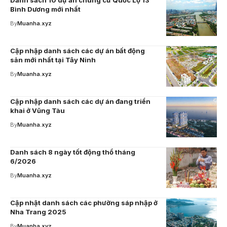
Danh sách 10 dự án chung cư Quốc Lộ 13
Bình Dương mới nhất
By
Muanha.xyz
Cập nhập danh sách các dự án bất động
sản mới nhất tại Tây Ninh
By
Muanha.xyz
Cập nhập danh sách các dự án đang triển
khai ở Vũng Tàu
By
Muanha.xyz
Danh sách 8 ngày tốt động thổ tháng
6/2026
By
Muanha.xyz
Cập nhật danh sách các phường sáp nhập ở
Nha Trang 2025
By
Muanha.xyz