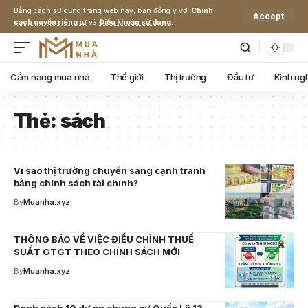
Bằng cách sử dụng trang web này, bạn đồng ý với
Chính
Accept
sách quyền riêng tư
và
Điều khoản sử dụng
.
Cẩm nang mua nhà
Thế giới
Thị trường
Đầu tư
Kinh ng
Thẻ:
sách
Vì sao thị trường chuyển sang cạnh tranh
bằng chính sách tài chính?
By
Muanha.xyz
THÔNG BÁO VỀ VIỆC ĐIỀU CHỈNH THUẾ
SUẤT GTGT THEO CHÍNH SÁCH MỚI
By
Muanha.xyz