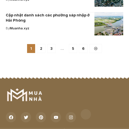
Cập nhật danh sách các phường sáp nhập ở
Hải Phòng
By
Muanha.xyz
1
2
3
…
5
6