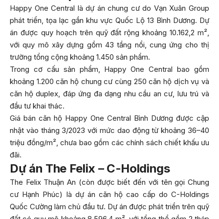
Happy One Central là dự án chung cư do Vạn Xuân Group
phát triển, tọa lạc gần khu vực Quốc Lộ 13 Bình Dương. Dự
án được quy hoạch trên quỹ đất rộng khoảng 10.162,2 m²,
với quy mô xây dựng gồm 43 tầng nổi, cung ứng cho thị
trường tổng cộng khoảng 1.450 sản phẩm.
Trong cơ cấu sản phẩm, Happy One Central bao gồm
khoảng 1.200 căn hộ chung cư cùng 250 căn hộ dịch vụ và
căn hộ duplex, đáp ứng đa dạng nhu cầu an cư, lưu trú và
đầu tư khai thác.
Giá bán căn hộ Happy One Central Bình Dương được cập
nhật vào tháng 3/2023 với mức dao động từ khoảng 36–40
triệu đồng/m², chưa bao gồm các chính sách chiết khấu ưu
đãi.
Dự án The Felix – C-Holdings
The Felix Thuận An (còn được biết đến với tên gọi Chung
cư Hạnh Phúc) là dự án căn hộ cao cấp do C-Holdings
Quốc Cường làm chủ đầu tư. Dự án được phát triển trên quỹ
đất có quy mô khoảng 8.596,4 m², với tổng thể gồm 2 tháp