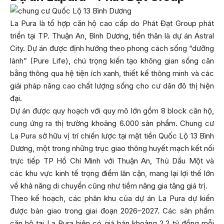
La Pura là tổ hợp căn hộ cao cấp do Phát Đạt Group phát
triển tại TP. Thuận An, Bình Dương, tiền thân là dự án Astral
City. Dự án được định hướng theo phong cách sống “dưỡng
lành” (Pure Life), chú trọng kiến tạo không gian sống cân
bằng thông qua hệ tiện ích xanh, thiết kế thông minh và các
giải pháp nâng cao chất lượng sống cho cư dân đô thị hiện
đại.
Dự án được quy hoạch với quy mô lớn gồm 8 block căn hộ,
cung ứng ra thị trường khoảng 6.000 sản phẩm. Chung cư
La Pura sở hữu vị trí chiến lược tại mặt tiền Quốc Lộ 13 Bình
Dương, một trong những trục giao thông huyết mạch kết nối
trực tiếp TP Hồ Chí Minh với Thuận An, Thủ Dầu Một và
các khu vực kinh tế trọng điểm lân cận, mang lại lợi thế lớn
về khả năng di chuyển cũng như tiềm năng gia tăng giá trị.
Theo kế hoạch, các phân khu của dự án La Pura dự kiến
được bàn giao trong giai đoạn 2026–2027. Các sản phẩm
căn hộ tại La Pura hiện có giá bán khoảng 2,2 tỷ đồng mỗi