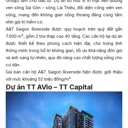
Group) làm chủ đầu tư. Dự án sở hữu vị trí mặt tiền đường
ven sông Sài Gòn – sông Lái Thiêu, đối diện công viên ven
sông, mang đến không gian sống thoáng đãng cùng tầm
nhìn giá trị hiếm có.
A&T Saigon Riverside được quy hoạch trên quỹ đất gần
7.000 m², gồm 2 tòa tháp cao 40 tầng. Các căn hộ tại dự án
được thiết kế theo phong cách hiện đại, chú trọng tính
thông minh trong bố trí không gian, tối ưu khả năng đón gió
và ánh sáng tự nhiên, qua đó nâng cao chất lượng sống cho
cư dân.
Giá bán căn hộ A&T Saigon Riverside hiện được giới thiệu
với mức khoảng 52 triệu đồng/m².
Dự án TT AVio – TT Capital