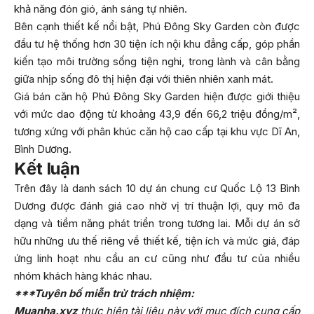
khả năng đón gió, ánh sáng tự nhiên.
Bên cạnh thiết kế nổi bật, Phú Đông Sky Garden còn được
đầu tư hệ thống hơn 30 tiện ích nội khu đẳng cấp, góp phần
kiến tạo môi trường sống tiện nghi, trong lành và cân bằng
giữa nhịp sống đô thị hiện đại với thiên nhiên xanh mát.
Giá bán căn hộ Phú Đông Sky Garden hiện được giới thiệu
với mức dao động từ khoảng 43,9 đến 66,2 triệu đồng/m²,
tương xứng với phân khúc căn hộ cao cấp tại khu vực Dĩ An,
Bình Dương.
Kết luận
Trên đây là danh sách 10 dự án chung cư Quốc Lộ 13 Bình
Dương được đánh giá cao nhờ vị trí thuận lợi, quy mô đa
dạng và tiềm năng phát triển trong tương lai. Mỗi dự án sở
hữu những ưu thế riêng về thiết kế, tiện ích và mức giá, đáp
ứng linh hoạt nhu cầu an cư cũng như đầu tư của nhiều
nhóm khách hàng khác nhau.
***Tuyên bố miễn trừ trách nhiệm:
Muanha.xyz
thực hiện tài liệu này với mục đích cung cấp