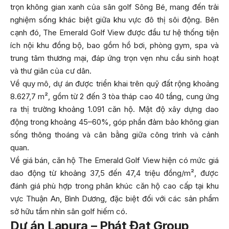
trọn không gian xanh của sân golf Sông Bé, mang đến trải
nghiệm sống khác biệt giữa khu vực đô thị sôi động. Bên
cạnh đó, The Emerald Golf View được đầu tư hệ thống tiện
ích nội khu đồng bộ, bao gồm hồ bơi, phòng gym, spa và
trung tâm thương mại, đáp ứng trọn vẹn nhu cầu sinh hoạt
và thư giãn của cư dân.
Về quy mô, dự án được triển khai trên quỹ đất rộng khoảng
8.627,7 m², gồm từ 2 đến 3 tòa tháp cao 40 tầng, cung ứng
ra thị trường khoảng 1.091 căn hộ. Mật độ xây dựng dao
động trong khoảng 45–60%, góp phần đảm bảo không gian
sống thông thoáng và cân bằng giữa công trình và cảnh
quan.
Về giá bán, căn hộ The Emerald Golf View hiện có mức giá
dao động từ khoảng 37,5 đến 47,4 triệu đồng/m², được
đánh giá phù hợp trong phân khúc căn hộ cao cấp tại khu
vực Thuận An, Bình Dương, đặc biệt đối với các sản phẩm
sở hữu tầm nhìn sân golf hiếm có.
Dự án Lapura – Phát Đạt Group