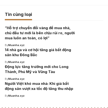
Tin cùng loại
“Hỗ trợ chuyển đổi vàng để mua nhà,
chủ đầu tư mới là bên chịu rủi ro, người
mua luôn an toàn, có lợi”
By
Muanha.xyz
14 nhà ga và cơ hội tăng giá bất động
sản khu Đông Bắc
By
Muanha.xyz
Động lực tăng trưởng mới cho Long
Thành, Phú Mỹ và Vũng Tàu
By
Muanha.xyz
Người Việt khó mua nhà: Khi giá bất
động sản vượt xa tốc độ tăng thu nhập
By
Muanha.xyz