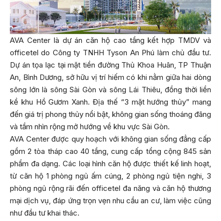
AVA Center là dự án căn hộ cao tầng kết hợp TMDV và
officetel do Công ty TNHH Tyson An Phú làm chủ đầu tư.
Dự án tọa lạc tại mặt tiền đường Thủ Khoa Huân, TP Thuận
An, Bình Dương, sở hữu vị trí hiếm có khi nằm giữa hai dòng
sông lớn là sông Sài Gòn và sông Lái Thiêu, đồng thời liền
kề khu Hồ Gươm Xanh. Địa thế “3 mặt hướng thủy” mang
đến giá trị phong thủy nổi bật, không gian sống thoáng đãng
và tầm nhìn rộng mở hướng về khu vực Sài Gòn.
AVA Center được quy hoạch với không gian sống đẳng cấp
gồm 2 tòa tháp cao 40 tầng, cung cấp tổng cộng 845 sản
phẩm đa dạng. Các loại hình căn hộ được thiết kế linh hoạt,
từ căn hộ 1 phòng ngủ ấm cúng, 2 phòng ngủ tiện nghi, 3
phòng ngủ rộng rãi đến officetel đa năng và căn hộ thương
mại dịch vụ, đáp ứng trọn vẹn nhu cầu an cư, làm việc cũng
như đầu tư khai thác.