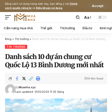
Bằng cách sử dụng trang web này, bạn đồng ý với
Chính
Accept
sách quyền riêng tư
và
Điều khoản sử dụng
.
Aa
Cẩm nang mua nhà
Thế giới
Thị trường
Đầu tư
Kinh ng
Blog
>
Thị trường
>
Danh sách 10 dự án chung cư Quốc Lộ 13 Bình Dương mới nhất
THỊ TRƯỜNG
Danh sách 10 dự án chung cư
Quốc Lộ 13 Bình Dương mới nhất
19 Min Read
By
Muanha.xyz
Last updated: 31/12/2025 11:35 Sáng