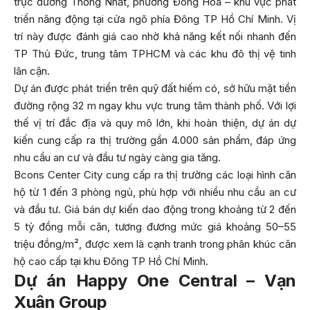
trục đường Thống Nhất, phường Đông Hòa – khu vực phát
triển năng động tại cửa ngõ phía Đông TP Hồ Chí Minh. Vị
trí này được đánh giá cao nhờ khả năng kết nối nhanh đến
TP Thủ Đức, trung tâm TPHCM và các khu đô thị vệ tinh
lân cận.
Dự án được phát triển trên quỹ đất hiếm có, sở hữu mặt tiền
đường rộng 32 m ngay khu vực trung tâm thành phố. Với lợi
thế vị trí đắc địa và quy mô lớn, khi hoàn thiện, dự án dự
kiến cung cấp ra thị trường gần 4.000 sản phẩm, đáp ứng
nhu cầu an cư và đầu tư ngày càng gia tăng.
Bcons Center City cung cấp ra thị trường các loại hình căn
hộ từ 1 đến 3 phòng ngủ, phù hợp với nhiều nhu cầu an cư
và đầu tư. Giá bán dự kiến dao động trong khoảng từ 2 đến
5 tỷ đồng mỗi căn, tương đương mức giá khoảng 50–55
triệu đồng/m², được xem là cạnh tranh trong phân khúc căn
hộ cao cấp tại khu Đông TP Hồ Chí Minh.
Dự án Happy One Central – Vạn
Xuân Group