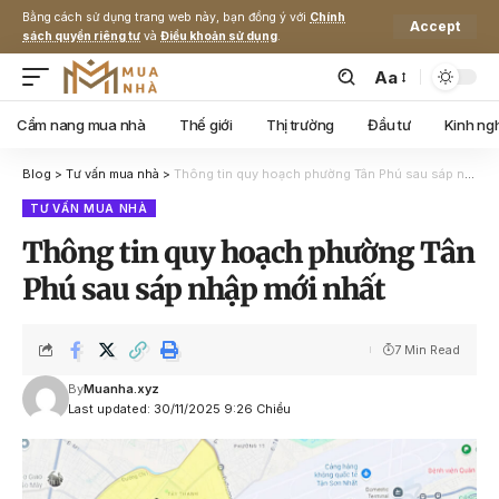
Bằng cách sử dụng trang web này, bạn đồng ý với
Chính
Accept
sách quyền riêng tư
và
Điều khoản sử dụng
.
Aa
Cẩm nang mua nhà
Thế giới
Thị trường
Đầu tư
Kinh ng
Blog
>
Tư vấn mua nhà
>
Thông tin quy hoạch phường Tân Phú sau sáp nhập mới nhất
TƯ VẤN MUA NHÀ
Thông tin quy hoạch phường Tân
Phú sau sáp nhập mới nhất
7 Min Read
By
Muanha.xyz
Last updated: 30/11/2025 9:26 Chiều