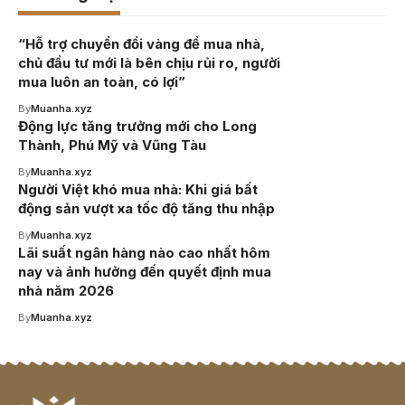
“Hỗ trợ chuyển đổi vàng để mua nhà,
chủ đầu tư mới là bên chịu rủi ro, người
mua luôn an toàn, có lợi”
By
Muanha.xyz
Động lực tăng trưởng mới cho Long
Thành, Phú Mỹ và Vũng Tàu
By
Muanha.xyz
Người Việt khó mua nhà: Khi giá bất
động sản vượt xa tốc độ tăng thu nhập
By
Muanha.xyz
Lãi suất ngân hàng nào cao nhất hôm
nay và ảnh hưởng đến quyết định mua
nhà năm 2026
By
Muanha.xyz