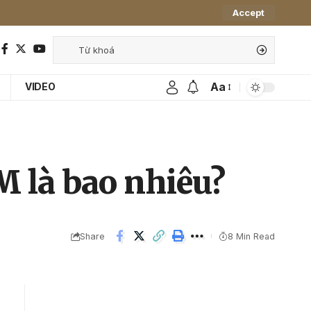
Accept
Aa
VIDEO
M là bao nhiêu?
Share
8 Min Read