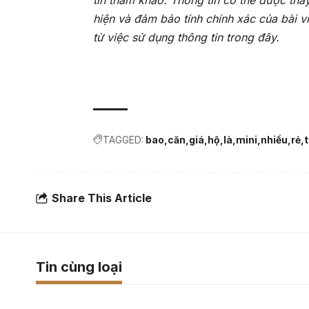
tin tham khảo. Thông tin có thể được tha
hiện và đảm bảo tính chính xác của bài v
từ việc sử dụng thông tin trong đây.
TAGGED:
bao
căn
giá
hộ
là
mini
nhiều
rẻ
Share This Article
Tin cùng loại