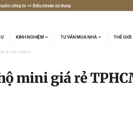
uyền riêng tư
và
Điều khoản sử dụng
.
TƯ
KINH NGHIỆM
TƯ VẤN MUA NHÀ
THẾ GIỚI
CM là bao nhiêu?
hộ mini giá rẻ TPHC