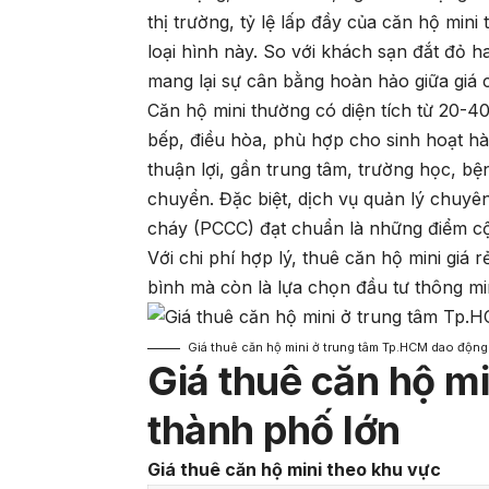
thị trường, tỷ lệ lấp đầy của căn hộ min
loại hình này. So với khách sạn đắt đỏ 
mang lại sự cân bằng hoàn hảo giữa giá c
Căn hộ mini thường có diện tích từ 20-40m
bếp, điều hòa, phù hợp cho sinh hoạt hàng
thuận lợi, gần trung tâm, trường học, bện
chuyển. Đặc biệt, dịch vụ quản lý chuy
cháy (PCCC) đạt chuẩn là những điểm cộ
Với chi phí hợp lý, thuê căn hộ mini gi
bình mà còn là lựa chọn đầu tư thông min
Giá thuê căn hộ mini ở trung tâm Tp.HCM dao động 1
Giá thuê căn hộ m
thành phố lớn
Giá thuê căn hộ mini theo khu vực