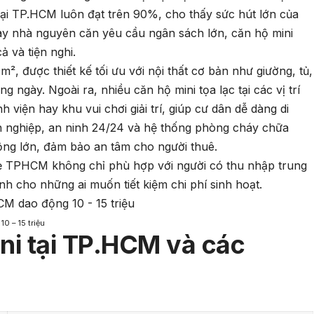
i tại TP.HCM luôn đạt trên 90%, cho thấy sức hút lớn của
hay nhà nguyên căn yêu cầu ngân sách lớn, căn hộ mini
ả và tiện nghi.
², được thiết kế tối ưu với nội thất cơ bản như giường, tủ,
 ngày. Ngoài ra, nhiều căn hộ mini tọa lạc tại các vị trí
h viện hay khu vui chơi giải trí, giúp cư dân dễ dàng di
ên nghiệp, an ninh 24/24 và hệ thống phòng cháy chữa
ng lớn, đảm bảo an tâm cho người thuê.
á rẻ TPHCM không chỉ phù hợp với người có thu nhập trung
h cho những ai muốn tiết kiệm chi phí sinh hoạt.
0 – 15 triệu
ini tại TP.HCM và các