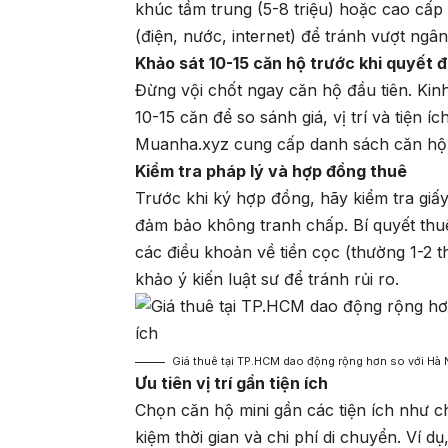
khúc tầm trung (5-8 triệu) hoặc cao cấp 
(điện, nước, internet) để tránh vượt ngân
Khảo sát 10-15 căn hộ trước khi quyết đ
Đừng vội chốt ngay căn hộ đầu tiên. Kin
10-15 căn để so sánh giá, vị trí và tiện
Muanha.xyz cung cấp danh sách căn hộ m
Kiểm tra pháp lý và hợp đồng thuê
Trước khi ký hợp đồng, hãy kiểm tra giấ
đảm bảo không tranh chấp. Bí quyết thu
các điều khoản về tiền cọc (thường 1-2 t
khảo ý kiến luật sư để tránh rủi ro.
Giá thuê tại TP.HCM dao động rộng hơn so với Hà Nộ
Ưu tiên vị trí gần tiện ích
Chọn căn hộ mini gần các tiện ích như ch
kiệm thời gian và chi phí di chuyển. Ví