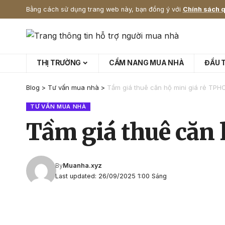
Bằng cách sử dụng trang web này, bạn đồng ý với
Chính sách q
THỊ TRƯỜNG
CẨM NANG MUA NHÀ
ĐẦU 
Blog
>
Tư vấn mua nhà
>
Tầm giá thuê căn hộ mini giá rẻ TPH
TƯ VẤN MUA NHÀ
Tầm giá thuê căn 
By
Muanha.xyz
Last updated: 26/09/2025 1:00 Sáng