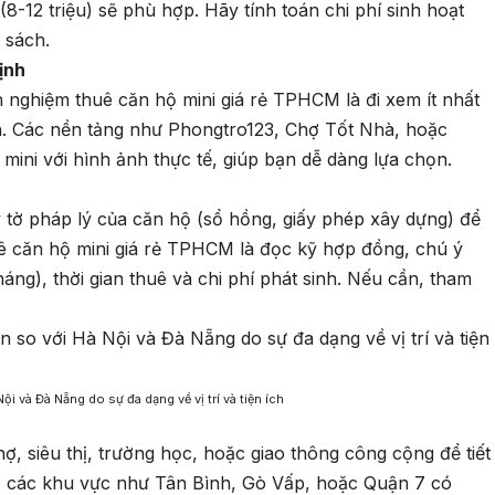
(8-12 triệu) sẽ phù hợp. Hãy tính toán chi phí sinh hoạt
 sách.
ịnh
h nghiệm thuê căn hộ mini giá rẻ TPHCM là đi xem ít nhất
 ích. Các nền tảng như Phongtro123, Chợ Tốt Nhà, hoặc
ini với hình ảnh thực tế, giúp bạn dễ dàng lựa chọn.
y tờ pháp lý của căn hộ (sổ hồng, giấy phép xây dựng) để
ê căn hộ mini giá rẻ TPHCM là đọc kỹ hợp đồng, chú ý
háng), thời gian thuê và chi phí phát sinh. Nếu cần, tham
i và Đà Nẵng do sự đa dạng về vị trí và tiện ích
ợ, siêu thị, trường học, hoặc giao thông công cộng để tiết
 dụ, các khu vực như Tân Bình, Gò Vấp, hoặc Quận 7 có