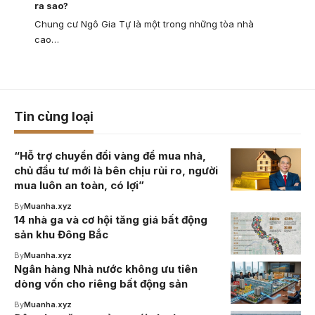
ra sao?
Chung cư Ngô Gia Tự là một trong những tòa nhà
cao…
Tin cùng loại
“Hỗ trợ chuyển đổi vàng để mua nhà,
chủ đầu tư mới là bên chịu rủi ro, người
mua luôn an toàn, có lợi”
By
Muanha.xyz
14 nhà ga và cơ hội tăng giá bất động
sản khu Đông Bắc
By
Muanha.xyz
Ngân hàng Nhà nước không ưu tiên
dòng vốn cho riêng bất động sản
By
Muanha.xyz