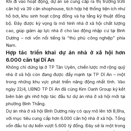
Khi đi vào hoạt động, dự án sẽ cung cấp ra thị trường 936
căn hộ và 39 căn shophouse, tích hợp hệ thống tiện ích như
hồ bơi, khu sinh hoạt cộng đồng và hạ tầng kỹ thuật đồng
bộ. Đây được kỳ vọng là mô hình nhà ở xã hội chất lượng
cao, giúp giảm áp lực nhà ở cho lao động nhập cư tại Bình
Dương – nơi vốn nổi tiếng là “thủ phủ công nghiệp” phía
Nam.
Hợp tác triển khai dự án nhà ở xã hội hơn
6.000 căn tại Dĩ An
Không chỉ dừng lại ở TP Tân Uyên, chiến lược mở rộng quỹ
nhà ở xã hội còn đang được đẩy mạnh tại TP Dĩ An – một
trong những khu vực phát triển năng động nhất tỉnh. Vào
ngày 22/4, UBND TP Dĩ An đã cùng Kim Oanh Group ký kết
biên bản ghi nhớ hợp tác đầu tư dự án nhà ở xã hội mới tại
phường Bình Thắng.
Dự án nhà ở xã hội Bình Dương này có quy mô lên tới 8,6ha,
với mục tiêu cung cấp hơn 6.000 căn hộ nhà ở xã hội. Tổng
vốn đầu tư dự kiến vượt 5.600 tỷ đồng. Đây sẽ là một trong