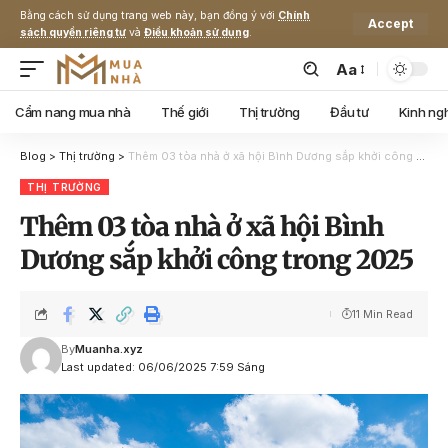
Bằng cách sử dụng trang web này, bạn đồng ý với
Chính
Accept
sách quyền riêng tư
và
Điều khoản sử dụng
.
Aa
Cẩm nang mua nhà
Thế giới
Thị trường
Đầu tư
Kinh ng
Blog
>
Thị trường
>
Thêm 03 tòa nhà ở xã hội Bình Dương sắp khởi công trong 2025
THỊ TRƯỜNG
Thêm 03 tòa nhà ở xã hội Bình
Dương sắp khởi công trong 2025
11 Min Read
By
Muanha.xyz
Last updated: 06/06/2025 7:59 Sáng