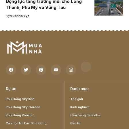
Động lực tăng trưởng mới cho Long
Thành, Phú Mỹ và Vũng Tàu
By
Muanha.xyz
Dự án
Danh mục
Phú Đông SkyOne
Thế giới
Phú Đông Sky Garden
Kinh nghiệm
Phú Đông Premier
Cẩm nang mua nhà
Căn hộ Him Lam Phú Đông
Đầu tư