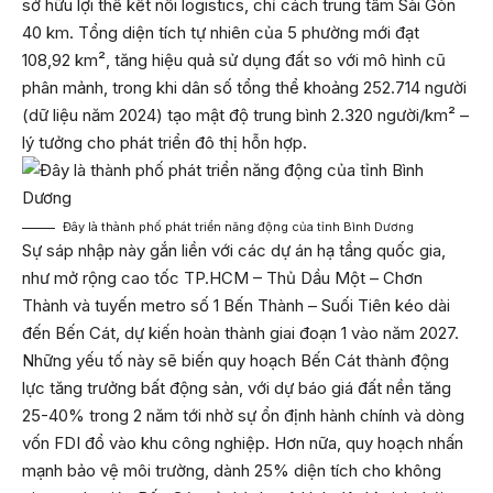
sở hữu lợi thế kết nối logistics, chỉ cách trung tâm Sài Gòn
40 km. Tổng diện tích tự nhiên của 5 phường mới đạt
108,92 km², tăng hiệu quả sử dụng đất so với mô hình cũ
phân mảnh, trong khi dân số tổng thể khoảng 252.714 người
(dữ liệu năm 2024) tạo mật độ trung bình 2.320 người/km² –
lý tưởng cho phát triển đô thị hỗn hợp.
Đây là thành phố phát triển năng động của tỉnh Bình Dương
Sự sáp nhập này gắn liền với các dự án hạ tầng quốc gia,
như mở rộng cao tốc TP.HCM – Thủ Dầu Một – Chơn
Thành và tuyến metro số 1 Bến Thành – Suối Tiên kéo dài
đến Bến Cát, dự kiến hoàn thành giai đoạn 1 vào năm 2027.
Những yếu tố này sẽ biến quy hoạch Bến Cát thành động
lực tăng trưởng bất động sản, với dự báo giá đất nền tăng
25-40% trong 2 năm tới nhờ sự ổn định hành chính và dòng
vốn FDI đổ vào khu công nghiệp. Hơn nữa, quy hoạch nhấn
mạnh bảo vệ môi trường, dành 25% diện tích cho không