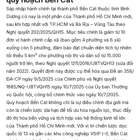
Sáp nhập hành chính tại thành phố Bến Cát thuộc tỉnh Bình
Dương cũ nay là một phần của Thành phố Hồ Chí Minh mới,
sau khi hợp nhất với TP.HCM và Bà Rịa – Vũng Tàu theo
Nghị quyết 202/2025/QH15. Mục tiêu chính là giảm từ 10
đơn vị hành chính cấp xã (bao gồm 4 phường và 6 xã)
xuống còn 5 phường, đảm bảo đạt chuẩn diện tích tự nhiên
tối thiểu 5 km² cho phường nội thị và dân số từ 15.000
người trở lên, theo Nghị quyết 1211/2016/UBTVQH13 (sửa đổi
năm 2022). Quyết định này được cụ thể hóa qua Đề án 356/
ĐA-CP ngày 9/5/2025 của Chính phủ và Nghị quyết
1685/NQ-UBTVQH15 ngày 10/7/2025 của Ủy ban Thường
vụ Quốc hội, công bố chính thức vào ngày 10/7/2025.
Quy hoạch Bến Cát không chỉ là sự điều chỉnh địa giới mà
còn là chiến lược dài hạn để tối ưu hóa nguồn lực, thúc đẩy
đô thị hóa bền vững và tích hợp vào hệ thống kinh tế lớn
của Thành phố Hồ Chí Minh mới. Với vị trí chiến lược dọc
quốc lộ 13 và gần các khu công nghiệp VSIP I-II, Bến Cát