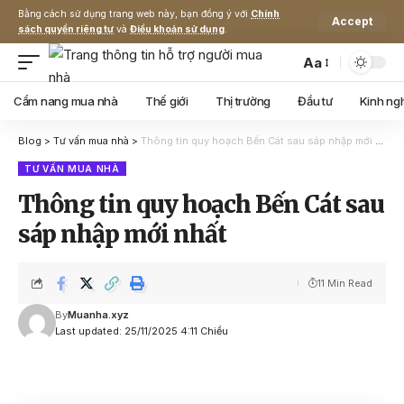
Bằng cách sử dụng trang web này, bạn đồng ý với
Chính
Accept
sách quyền riêng tư
và
Điều khoản sử dụng
.
Aa
Cẩm nang mua nhà
Thế giới
Thị trường
Đầu tư
Kinh ng
Blog
>
Tư vấn mua nhà
>
Thông tin quy hoạch Bến Cát sau sáp nhập mới nhất
TƯ VẤN MUA NHÀ
Thông tin quy hoạch Bến Cát sau
sáp nhập mới nhất
11 Min Read
By
Muanha.xyz
Last updated: 25/11/2025 4:11 Chiều