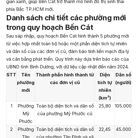
gian xanh, giúp Bến Cát trở thành mô hình đô thị sinh thái
phía Bắc TP.HCM mới.
Danh sách chi tiết các phường mới
trong quy hoạch Bến Cát
Sau sáp nhập, quy hoạch Bến Cát hình thành 5 phường mới
từ việc hợp nhất toàn bộ hoặc một phần diện tích tự nhiên
và dân số của các đơn vị cũ, đảm bảo tính liền mạch địa lý
và cân bằng phát triển. Quy trình này dựa trên báo cáo của
UBND tỉnh Bình Dương, với dữ liệu cập nhật đến năm 2024.
STT
Tên
Thành phần hình thành từ
Diện
Dân số
phường
các đơn vị cũ
tích tự
(người)
mới
nhiên
(km²)
1
Phường
Toàn bộ diện tích và dân số
25,80
105.000
Mỹ
của phường Mỹ Phước cũ
Phước
2
Phường
Toàn bộ diện tích và dân số
22,45
45.000
Tân
của phường Tân Định và xã