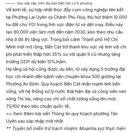
Sau sắp xếp, trên địa bàn Bến Cát có 5 phường
Về kinh tế, sự hợp nhất thúc đẩy cụm công nghiệp liên kết
tại Phường Lai Uyên và Chánh Phú Hòa, thu hút thêm 10.000
ha đất cho FDI trong lĩnh vực điện tử và dệt may. Điều này
tạo 60.000 việc làm mới đến năm 2030, kéo theo nhu cầu
nhà ở đô thị tăng vọt. Trong bối cảnh Thành phố Hồ Chí
Minh mới mở rộng, Bến Cát trở thành khu vực vệ tinh với chi
phí phát triển thấp hơn 35% so với quận 9 cũ nhưng tăng
trưởng GDP dự kiến 12%/năm.
Hạ tầng xã hội cũng được ưu tiên, từ xây dựng 5 trường đại
học chi nhánh đến bệnh viện chuyên khoa 500 giường tại
Phường An Định. Quy hoạch Bến Cát nhấn mạnh tính bền
vững, với hệ thống xử lý nước thải hiện đại và công viên ven
sông Thi Vai, nâng cao chỉ số chất lượng sống lên mức
75/100 theo tiêu chuẩn quốc tế.
>> Xem thêm bài viết
Thông tin quy hoạch phường Tân
Uyên sau sáp nhập mới nhất
** Tuyên bố miễn trừ trách nhiệm: Muanha.xyz thực hiện