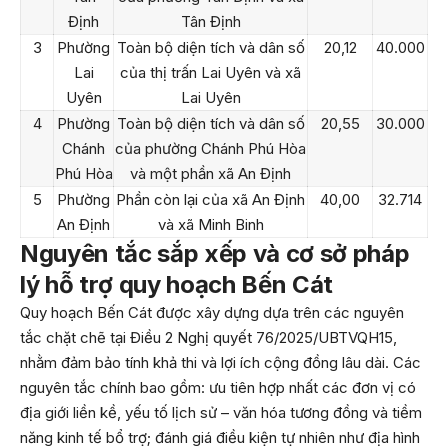
Định
Tân Định
3
Phường
Toàn bộ diện tích và dân số
20,12
40.000
Lai
của thị trấn Lai Uyên và xã
Uyên
Lai Uyên
4
Phường
Toàn bộ diện tích và dân số
20,55
30.000
Chánh
của phường Chánh Phú Hòa
Phú Hòa
và một phần xã An Định
5
Phường
Phần còn lại của xã An Định
40,00
32.714
An Định
và xã Minh Binh
Nguyên tắc sắp xếp và cơ sở pháp
lý hỗ trợ quy hoạch Bến Cát
Quy hoạch Bến Cát được xây dựng dựa trên các nguyên
tắc chặt chẽ tại Điều 2 Nghị quyết 76/2025/UBTVQH15,
nhằm đảm bảo tính khả thi và lợi ích cộng đồng lâu dài. Các
nguyên tắc chính bao gồm: ưu tiên hợp nhất các đơn vị có
địa giới liền kề, yếu tố lịch sử – văn hóa tương đồng và tiềm
năng kinh tế bổ trợ; đánh giá điều kiện tự nhiên như địa hình