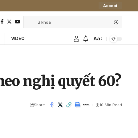
Accept
Aa
VIDEO
heo nghị quyết 60?
Share
10 Min Read