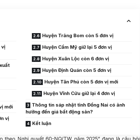
Huyện Trảng Bom còn 5 đơn vị
 vị
Huyện Cẩm Mỹ giữ lại 5 đơn vị
Huyện Xuân Lộc còn 6 đơn vị
 xuất
Huyện Định Quán còn 5 đơn vị
Huyện Tân Phú còn 5 đơn vị mới
Huyện Vĩnh Cửu giữ lại 4 đơn vị
Thông tin sáp nhật tỉnh Đồng Nai có ảnh
vị mới
hưởng đến giá bất động sản?
n vị
Kết luận
ào theo Nghị quyết 60-NQ/TW năm 2025” đang là câu hỏi