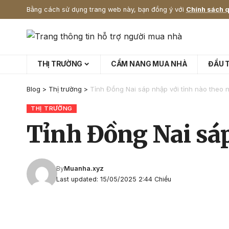
Bằng cách sử dụng trang web này, bạn đồng ý với
Chính sách q
THỊ TRƯỜNG
CẨM NANG MUA NHÀ
ĐẦU 
Blog
>
Thị trường
>
Tỉnh Đồng Nai sáp nhập với tỉnh nào theo 
THỊ TRƯỜNG
Tỉnh Đồng Nai sáp
By
Muanha.xyz
Last updated: 15/05/2025 2:44 Chiều