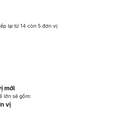
p lại từ 14 còn 5 đơn vị:
ị mới
ế lớn sẽ gồm:
n vị