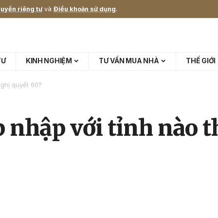
uyền riêng tư
và
Điều khoản sử dụng
.
TƯ
KINH NGHIỆM
TƯ VẤN MUA NHÀ
THẾ GIỚI
nghị quyết 60?
 nhập với tỉnh nào t