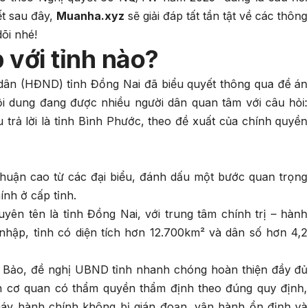
ết sau đây,
Muanha.xyz
sẽ giải đáp tất tần tật về các thông
dõi nhé!
 với tỉnh nào?
ân (HĐND) tỉnh Đồng Nai đã biểu quyết thông qua đề án
ội dung đang được nhiều người dân quan tâm với câu hỏi:
 trả lời là tỉnh Bình Phước, theo đề xuất của chính quyền
huận cao từ các đại biểu, đánh dấu một bước quan trọng
ính ở cấp tỉnh.
yên tên là tỉnh Đồng Nai, với trung tâm chính trị – hành
 nhập, tỉnh có diện tích hơn 12.700km² và dân số hơn 4,2
 Bảo, đề nghị UBND tỉnh nhanh chóng hoàn thiện đầy đủ
rình cơ quan có thẩm quyền thẩm định theo đúng quy định,
áy hành chính không bị gián đoạn, vận hành ổn định và