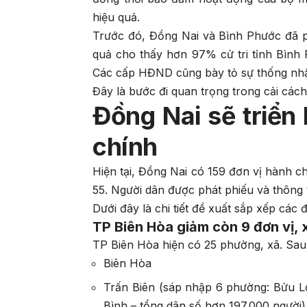
hiệu quả.
Trước đó, Đồng Nai và Bình Phước đã p
quả cho thấy hơn 97% cử tri tỉnh Bình 
Các cấp HĐND cũng bày tỏ sự thống nhấ
Đây là bước đi quan trọng trong cải các
Đồng Nai sẽ triển
chính
Hiện tại, Đồng Nai có 159 đơn vị hành c
55. Người dân được phát phiếu và thông ti
Dưới đây là chi tiết đề xuất sắp xếp các 
TP Biên Hòa giảm còn 9 đơn vị, 
TP Biên Hòa hiện có 25 phường, xã. Sau 
Biên Hòa
Trấn Biên (sáp nhập 6 phường: Bửu L
Bình – tổng dân số hơn 197.000 người)