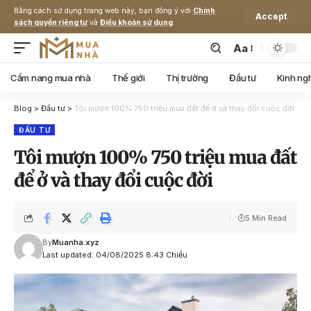
Bằng cách sử dụng trang web này, bạn đồng ý với
Chính
Accept
sách quyền riêng tư
và
Điều khoản sử dụng
.
Aa
Cẩm nang mua nhà
Thế giới
Thị trường
Đầu tư
Kinh ng
Blog
>
Đầu tư
>
Tôi mượn 100% 750 triệu mua đất để ở và thay đổi cuộc đời
ĐẦU TƯ
Tôi mượn 100% 750 triệu mua đất
để ở và thay đổi cuộc đời
5 Min Read
By
Muanha.xyz
Last updated: 04/08/2025 8:43 Chiều