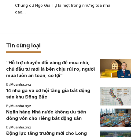
Chung cư Ngô Gia Tự là một trong những tòa nhà
cao…
Tin cùng loại
“Hỗ trợ chuyển đổi vàng để mua nhà,
chủ đầu tư mới là bên chịu rủi ro, người
mua luôn an toàn, có lợi”
By
Muanha.xyz
14 nhà ga và cơ hội tăng giá bất động
sản khu Đông Bắc
By
Muanha.xyz
Ngân hàng Nhà nước không ưu tiên
dòng vốn cho riêng bất động sản
By
Muanha.xyz
Động lực tăng trưởng mới cho Long