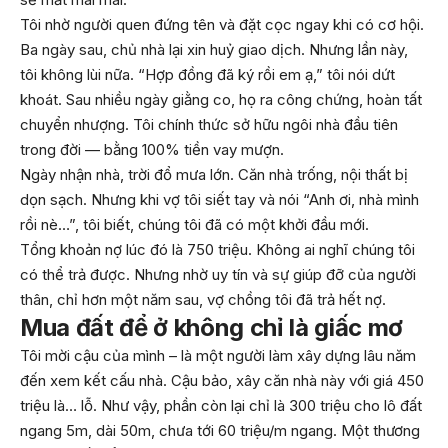
Tôi nhờ người quen đứng tên và đặt cọc ngay khi có cơ hội.
Ba ngày sau, chủ nhà lại xin huỷ giao dịch. Nhưng lần này,
tôi không lùi nữa. “Hợp đồng đã ký rồi em ạ,” tôi nói dứt
khoát. Sau nhiều ngày giằng co, họ ra công chứng, hoàn tất
chuyển nhượng. Tôi chính thức sở hữu ngôi nhà đầu tiên
trong đời — bằng 100% tiền vay mượn.
Ngày nhận nhà, trời đổ mưa lớn. Căn nhà trống, nội thất bị
dọn sạch. Nhưng khi vợ tôi siết tay và nói “Anh ơi, nhà mình
rồi nè…”, tôi biết, chúng tôi đã có một khởi đầu mới.
Tổng khoản nợ lúc đó là 750 triệu. Không ai nghĩ chúng tôi
có thể trả được. Nhưng nhờ uy tín và sự giúp đỡ của người
thân, chỉ hơn một năm sau, vợ chồng tôi đã trả hết nợ.
Mua đất để ở không chỉ là giấc mơ
Tôi mời cậu của mình – là một người làm xây dựng lâu năm
đến xem kết cấu nhà. Cậu bảo, xây căn nhà này với giá 450
triệu là… lỗ. Như vậy, phần còn lại chỉ là 300 triệu cho lô đất
ngang 5m, dài 50m, chưa tới 60 triệu/m ngang. Một thương