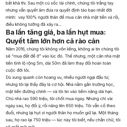
bất khả thi. Sau một cú sốc tài chính, chúng tôi trắng tay
nhưng vẫn quyết âm đưa ra quyết định táo bạo nhất đời
mình: vay 100% người thân để mua căn nhà mặt tiền và rồi,
điều không tưởng đã xảy ra…
Ba lần tăng giá, ba lần hụt mua:
Quyết tâm lớn hơn cả rào cản
Năm 2016, chúng tôi không vốn liếng, không ai tin chúng tôi
sẽ “mua đất để ở” vào lúc đó. Thế nhưng, một căn nhà mặt
tiền tỉnh lộ rộng 5m, dài 50m đã làm thay đổi hoàn toàn
cuộc đời tôi.
Dù xung quanh còn hoang vu, nhiều người ngại đầu tư,
nhưng tôi lại thấy đây là cơ hội. Nhà nằm gần trường học,
mặt tiền đường chính — và tôi tin vào tiềm năng dài hạn.
Chủ nhà rao 590 triệu, tôi chốt mua ngay. Nhưng chỉ vài
ngày sau, họ đổi ý, rồi nâng lên 650 triệu. Tôi vẫn cố theo
đuổi, nhưng lại hụt vì người thân họ muốn giữ lại. Một tháng
sau, họ rao lại 750 triệu — lúc này tôi biết, nếu chần chừ, tôi
sẽ mất mãi mãi.