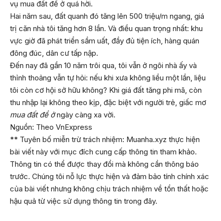
vụ mua đất để ở quá hời.
Hai năm sau, đất quanh đó tăng lên 500 triệu/m ngang, giá
trị căn nhà tôi tăng hơn 8 lần. Và điều quan trọng nhất: khu
vực giờ đã phát triển sầm uất, đầy đủ tiện ích, hàng quán
đông đúc, dân cư tấp nập.
Đến nay đã gần 10 năm trôi qua, tôi vẫn ở ngôi nhà ấy và
thỉnh thoảng vẫn tự hỏi: nếu khi xưa không liều một lần, liệu
tôi còn cơ hội sở hữu không? Khi giá đất tăng phi mã, còn
thu nhập lại không theo kịp, đặc biệt với người trẻ, giấc mơ
mua đất để ở
ngày càng xa vời.
Nguồn: Theo VnExpress
** Tuyên bố miễn trừ trách nhiệm: Muanha.xyz thực hiện
bài viết này với mục đích cung cấp thông tin tham khảo.
Thông tin có thể được thay đổi mà không cần thông báo
trước. Chúng tôi nỗ lực thực hiện và đảm bảo tính chính xác
của bài viết nhưng không chịu trách nhiệm về tổn thất hoặc
hậu quả từ việc sử dụng thông tin trong đây.