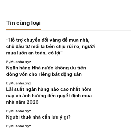
Tin cùng loại
“Hỗ trợ chuyển đổi vàng để mua nhà,
chủ đầu tư mới là bên chịu rủi ro, người
mua luôn an toàn, có lợi”
By
Muanha.xyz
Ngân hàng Nhà nước không ưu tiên
dòng vốn cho riêng bất động sản
By
Muanha.xyz
Lãi suất ngân hàng nào cao nhất hôm
nay và ảnh hưởng đến quyết định mua
nhà năm 2026
By
Muanha.xyz
Người thuê nhà cần lưu ý gì?
By
Muanha.xyz