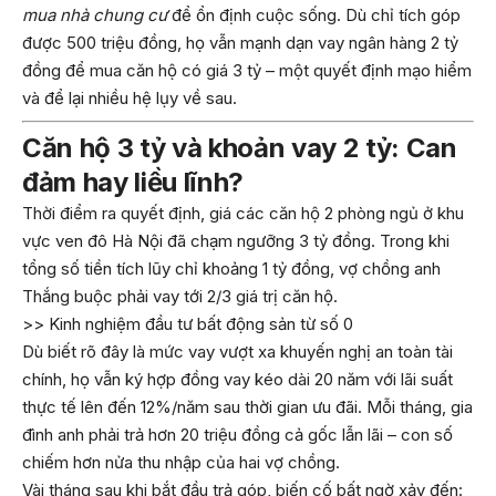
mua nhà chung cư
để ổn định cuộc sống. Dù chỉ tích góp
được 500 triệu đồng, họ vẫn mạnh dạn vay ngân hàng 2 tỷ
đồng để mua căn hộ có giá 3 tỷ – một quyết định mạo hiểm
và để lại nhiều hệ lụy về sau.
Căn hộ 3 tỷ và khoản vay 2 tỷ: Can
đảm hay liều lĩnh?
Thời điểm ra quyết định, giá các căn hộ 2 phòng ngủ ở khu
vực ven đô Hà Nội đã chạm ngưỡng 3 tỷ đồng. Trong khi
tổng số tiền tích lũy chỉ khoảng 1 tỷ đồng, vợ chồng anh
Thắng buộc phải vay tới 2/3 giá trị căn hộ.
>> Kinh nghiệm đầu tư bất động sản từ số 0
Dù biết rõ đây là mức vay vượt xa khuyến nghị an toàn tài
chính, họ vẫn ký hợp đồng vay kéo dài 20 năm với lãi suất
thực tế lên đến 12%/năm sau thời gian ưu đãi. Mỗi tháng, gia
đình anh phải trả hơn 20 triệu đồng cả gốc lẫn lãi – con số
chiếm hơn nửa thu nhập của hai vợ chồng.
Vài tháng sau khi bắt đầu trả góp, biến cố bất ngờ xảy đến: