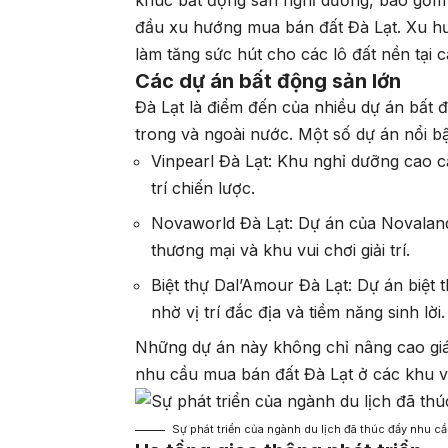
khúc bất động sản nghỉ dưỡng, bao gồm ho
đầu xu hướng mua bán đất Đà Lạt. Xu hướ
làm tăng sức hút cho các lô đất nền tại
Các dự án bất động sản lớn
Đà Lạt là điểm đến của nhiều dự án bất 
trong và ngoài nước. Một số dự án nổi b
Vinpearl Đà Lạt: Khu nghỉ dưỡng cao cấp 
trí chiến lược.
Novaworld Đà Lạt: Dự án của Novaland
thương mại và khu vui chơi giải trí.
Biệt thự Dal’Amour Đà Lạt: Dự án biệt 
nhờ vị trí đắc địa và tiềm năng sinh lời.
Những dự án này không chỉ nâng cao giá 
nhu cầu mua bán đất Đà Lạt ở các khu v
Sự phát triển của ngành du lịch đã thúc đẩy nhu c