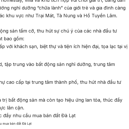
mestay, villa và khu tích hợp vui chơi giải trí, đang dẫn
ng nghỉ dưỡng “chữa lành” của giới trẻ và gia đình càng
 các khu vực như Trại Mát, Tà Nung và Hồ Tuyền Lâm.
động sản tầm cỡ, thu hút sự chú ý của các nhà đầu tư
ật bao gồm:
với khách sạn, biệt thự và tiện ích hiện đại, tọa lạc tại vị
, tập trung vào bất động sản nghỉ dưỡng, trung tâm
thự cao cấp tại trung tâm thành phố, thu hút nhà đầu tư
trị bất động sản mà còn tạo hiệu ứng lan tỏa, thúc đẩy
ực lân cận.
ầu mua bán đất Đà Lạt