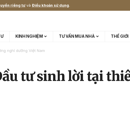
uyền riêng tư
và
Điều khoản sử dụng
.
TƯ
KINH NGHIỆM
TƯ VẤN MUA NHÀ
THẾ GIỚI
đường nghỉ dưỡng Việt Nam
ầu tư sinh lời tại th