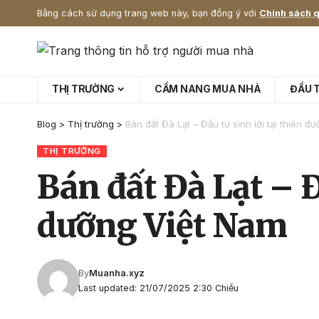
Bằng cách sử dụng trang web này, bạn đồng ý với
Chính sách q
THỊ TRƯỜNG
CẨM NANG MUA NHÀ
ĐẦU 
Blog
>
Thị trường
>
Bán đất Đà Lạt – Đầu tư sinh lời tại thiên 
THỊ TRƯỜNG
Bán đất Đà Lạt – Đ
dưỡng Việt Nam
By
Muanha.xyz
Last updated: 21/07/2025 2:30 Chiều