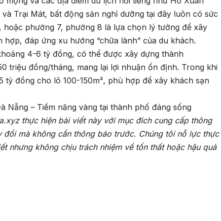
ơ mộng và các địa điểm du lịch nổi tiếng như Hồ Xuân
à Trại Mát, bất động sản nghỉ dưỡng tại đây luôn có sức
g, hoặc phường 7, phường 8 là lựa chọn lý tưởng để xây
ch hợp, đáp ứng xu hướng “chữa lành” của du khách.
á khoảng 4-6 tỷ đồng, có thể được xây dựng thành
0 triệu đồng/tháng, mang lại lợi nhuận ổn định. Trong khi
15 tỷ đồng cho lô 100-150m², phù hợp để xây khách sạn
à Nẵng – Tiềm năng vàng tại thành phố đáng sống
a.xyz thực hiện bài viết này với mục đích cung cấp thông
y đổi mà không cần thông báo trước. Chúng tôi nỗ lực thực
iết nhưng không chịu trách nhiệm về tổn thất hoặc hậu quả