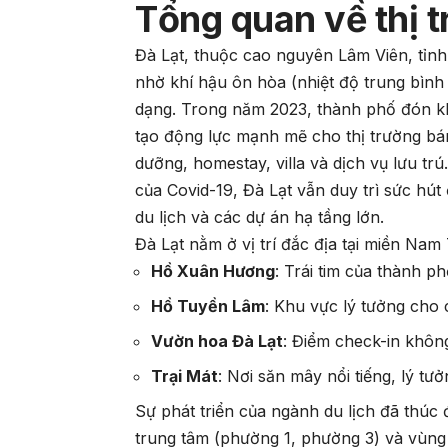
Tổng quan về thị 
Đà Lạt, thuộc cao nguyên Lâm Viên, tỉn
nhờ khí hậu ôn hòa (nhiệt độ trung bình
dạng. Trong năm 2023, thành phố đón kho
tạo động lực mạnh mẽ cho thị trường bán
dưỡng, homestay, villa và dịch vụ lưu tr
của Covid-19, Đà Lạt vẫn duy trì sức hút
du lịch và các dự án hạ tầng lớn.
Đà Lạt nằm ở vị trí đắc địa tại miền Nam 
Hồ Xuân Hương
: Trái tim của thành p
Hồ Tuyền Lâm
: Khu vực lý tưởng cho
Vườn hoa Đà Lạt
: Điểm check-in khôn
Trại Mát
: Nơi săn mây nổi tiếng, lý tư
Sự phát triển của ngành du lịch đã thúc 
trung tâm (phường 1, phường 3) và vùng