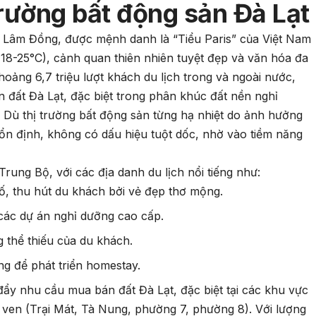
trường bất động sản Đà Lạt
h Lâm Đồng, được mệnh danh là “Tiểu Paris” của Việt Nam
 18-25°C), cảnh quan thiên nhiên tuyệt đẹp và văn hóa đa
ảng 6,7 triệu lượt khách du lịch trong và ngoài nước,
 đất Đà Lạt, đặc biệt trong phân khúc đất nền nghỉ
ú. Dù thị trường bất động sản từng hạ nhiệt do ảnh hưởng
 ổn định, không có dấu hiệu tuột dốc, nhờ vào tiềm năng
Trung Bộ, với các địa danh du lịch nổi tiếng như:
hố, thu hút du khách bởi vẻ đẹp thơ mộng.
 các dự án nghỉ dưỡng cao cấp.
g thể thiếu của du khách.
ởng để phát triển homestay.
đẩy nhu cầu mua bán đất Đà Lạt, đặc biệt tại các khu vực
 ven (Trại Mát, Tà Nung, phường 7, phường 8). Với lượng