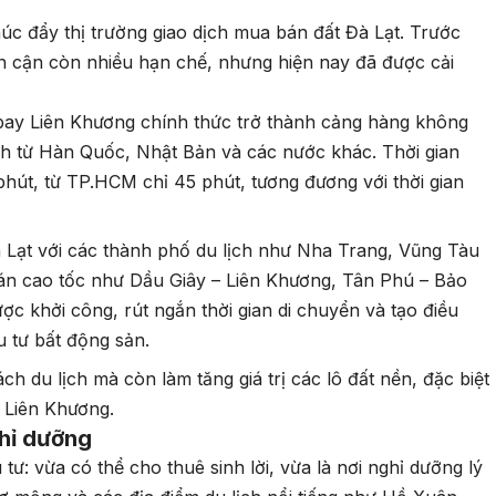
húc đẩy thị trường giao dịch mua bán đất Đà Lạt. Trước
lân cận còn nhiều hạn chế, nhưng hiện nay đã được cải
bay Liên Khương chính thức trở thành cảng hàng không
ịch từ Hàn Quốc, Nhật Bản và các nước khác. Thời gian
phút, từ TP.HCM chỉ 45 phút, tương đương với thời gian
 Lạt với các thành phố du lịch như Nha Trang, Vũng Tàu
án cao tốc như Dầu Giây – Liên Khương, Tân Phú – Bảo
c khởi công, rút ngắn thời gian di chuyển và tạo điều
u tư bất động sản.
ch du lịch mà còn làm tăng giá trị các lô đất nền, đặc biệt
 Liên Khương.
ghỉ dưỡng
tư: vừa có thể cho thuê sinh lời, vừa là nơi nghỉ dưỡng lý