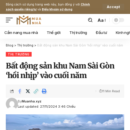
Bằng cách sử dụng trang web này, bạn đồng ý với
Chính
Accept
sách quyền riêng tư
và
Điều khoản sử dụng
.
Aa
Cẩm nang mua nhà
Thế giới
Thị trường
Đầu tư
Kinh ng
Blog
>
Thị trường
>
Bất động sản khu Nam Sài Gòn ‘hồi nhịp’ vào cuối năm
THỊ TRƯỜNG
Bất động sản khu Nam Sài Gòn
‘hồi nhịp’ vào cuối năm
11 Min Read
By
Muanha.xyz
Last updated: 27/11/2024 3:46 Chiều