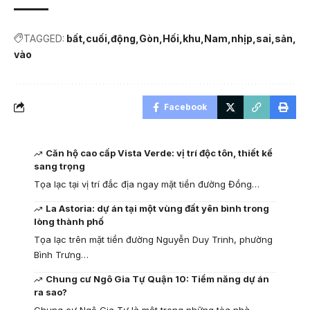
TAGGED:
bất
cuối
động
Gòn
Hối
khu
Nam
nhịp
sai
sản
vào
Facebook
Căn hộ cao cấp Vista Verde: vị trí độc tôn, thiết kế
sang trọng
Tọa lạc tại vị trí đắc địa ngay mặt tiền đường Đồng…
La Astoria: dự án tại một vùng đất yên bình trong
lòng thành phố
Tọa lạc trên mặt tiền đường Nguyễn Duy Trinh, phường
Bình Trưng…
Chung cư Ngô Gia Tự Quận 10: Tiềm năng dự án
ra sao?
Chung cư Ngô Gia Tự là một trong những tòa nhà