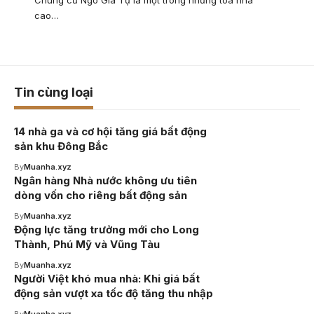
cao…
Tin cùng loại
14 nhà ga và cơ hội tăng giá bất động
sản khu Đông Bắc
By
Muanha.xyz
Ngân hàng Nhà nước không ưu tiên
dòng vốn cho riêng bất động sản
By
Muanha.xyz
Động lực tăng trưởng mới cho Long
Thành, Phú Mỹ và Vũng Tàu
By
Muanha.xyz
Người Việt khó mua nhà: Khi giá bất
động sản vượt xa tốc độ tăng thu nhập
By
Muanha.xyz