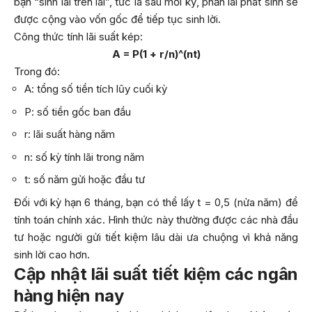
bạn “sinh lãi trên lãi”, tức là sau mỗi kỳ, phần lãi phát sinh sẽ
được cộng vào vốn gốc để tiếp tục sinh lời.
Công thức tính lãi suất kép:
A = P(1 + r/n)^(nt)
Trong đó:
A: tổng số tiền tích lũy cuối kỳ
P: số tiền gốc ban đầu
r: lãi suất hàng năm
n: số kỳ tính lãi trong năm
t: số năm gửi hoặc đầu tư
Đối với kỳ hạn 6 tháng, bạn có thể lấy t = 0,5 (nửa năm) để
tính toán chính xác. Hình thức này thường được các nhà đầu
tư hoặc người gửi tiết kiệm lâu dài ưa chuộng vì khả năng
sinh lời cao hơn.
Cập nhật lãi suất tiết kiệm các ngân
hàng hiện nay