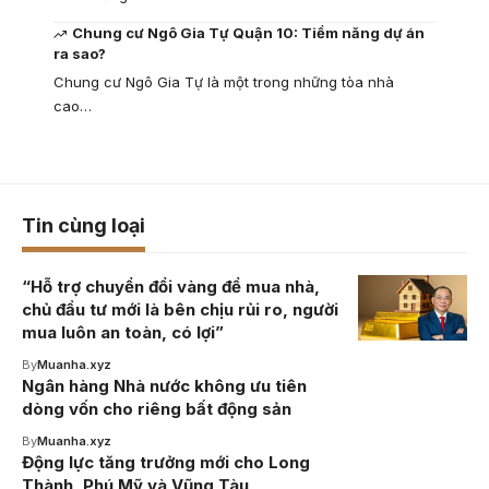
Chung cư Ngô Gia Tự Quận 10: Tiềm năng dự án
ra sao?
Chung cư Ngô Gia Tự là một trong những tòa nhà
cao…
Tin cùng loại
“Hỗ trợ chuyển đổi vàng để mua nhà,
chủ đầu tư mới là bên chịu rủi ro, người
mua luôn an toàn, có lợi”
By
Muanha.xyz
Ngân hàng Nhà nước không ưu tiên
dòng vốn cho riêng bất động sản
By
Muanha.xyz
Động lực tăng trưởng mới cho Long
Thành, Phú Mỹ và Vũng Tàu