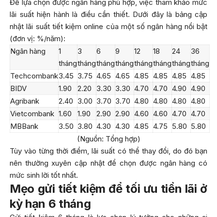
Để lựa chọn được ngân hàng phù hợp, việc tham khảo mức
lãi suất hiện hành là điều cần thiết. Dưới đây là bảng cập
nhật lãi suất tiết kiệm online của một số ngân hàng nổi bật
(đơn vị: %/năm):
Ngân hàng
1
3
6
9
12
18
24
36
tháng
tháng
tháng
tháng
tháng
tháng
tháng
tháng
Techcombank
3.45
3.75
4.65
4.65
4.85
4.85
4.85
4.85
BIDV
1.90
2.20
3.30
3.30
4.70
4.70
4.90
4.90
Agribank
2.40
3.00
3.70
3.70
4.80
4.80
4.80
4.80
Vietcombank
1.60
1.90
2.90
2.90
4.60
4.60
4.70
4.70
MBBank
3.50
3.80
4.30
4.30
4.85
4.75
5.80
5.80
(Nguồn: Tổng hợp)
Tùy vào từng thời điểm, lãi suất có thể thay đổi, do đó bạn
nên thường xuyên cập nhật để chọn được ngân hàng có
mức sinh lời tốt nhất.
Mẹo gửi tiết kiệm để tối ưu tiền lãi ở
kỳ hạn 6 tháng