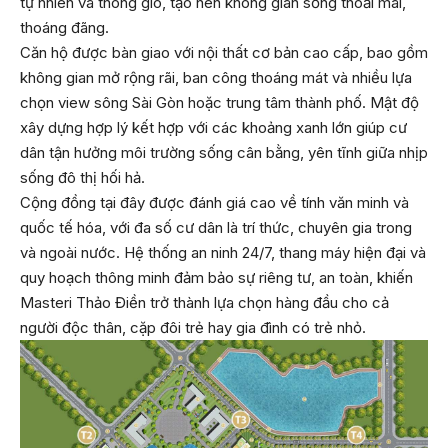
tự nhiên và thông gió, tạo nên không gian sống thoải mái,
thoáng đãng.
Căn hộ được bàn giao với nội thất cơ bản cao cấp, bao gồm
không gian mở rộng rãi, ban công thoáng mát và nhiều lựa
chọn view sông Sài Gòn hoặc trung tâm thành phố. Mật độ
xây dựng hợp lý kết hợp với các khoảng xanh lớn giúp cư
dân tận hưởng môi trường sống cân bằng, yên tĩnh giữa nhịp
sống đô thị hối hả.
Cộng đồng tại đây được đánh giá cao về tính văn minh và
quốc tế hóa, với đa số cư dân là trí thức, chuyên gia trong
và ngoài nước. Hệ thống an ninh 24/7, thang máy hiện đại và
quy hoạch thông minh đảm bảo sự riêng tư, an toàn, khiến
Masteri Thảo Điền trở thành lựa chọn hàng đầu cho cả
người độc thân, cặp đôi trẻ hay gia đình có trẻ nhỏ.