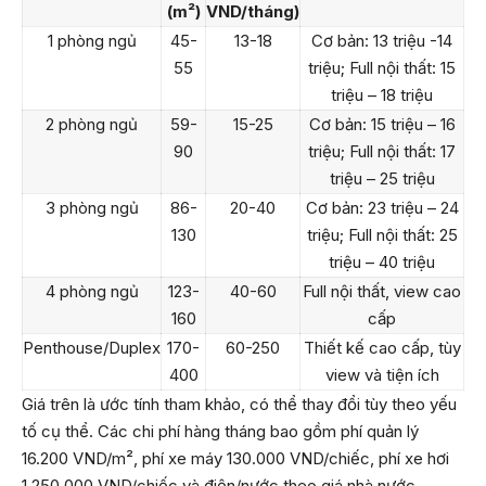
(m²)
VND/tháng)
1 phòng ngủ
45-
13-18
Cơ bản: 13 triệu -14
55
triệu; Full nội thất: 15
triệu – 18 triệu
2 phòng ngủ
59-
15-25
Cơ bản: 15 triệu – 16
90
triệu; Full nội thất: 17
triệu – 25 triệu
3 phòng ngủ
86-
20-40
Cơ bản: 23 triệu – 24
130
triệu; Full nội thất: 25
triệu – 40 triệu
4 phòng ngủ
123-
40-60
Full nội thất, view cao
160
cấp
Penthouse/Duplex
170-
60-250
Thiết kế cao cấp, tùy
400
view và tiện ích
Giá trên là ước tính tham khảo, có thể thay đổi tùy theo yếu
tố cụ thể. Các chi phí hàng tháng bao gồm phí quản lý
16.200 VND/m², phí xe máy 130.000 VND/chiếc, phí xe hơi
1.250.000 VND/chiếc và điện/nước theo giá nhà nước.