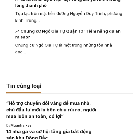
lòng thành phố
Tọa lạc trên mặt tiền đường Nguyễn Duy Trinh, phường
Bình Trưng…
Chung cư Ngô Gia Tự Quận 10: Tiềm năng dự án
ra sao?
Chung cư Ngô Gia Tự là một trong những tòa nhà
cao…
Tin cùng loại
“Hỗ trợ chuyển đổi vàng để mua nhà,
chủ đầu tư mới là bên chịu rủi ro, người
mua luôn an toàn, có lợi”
By
Muanha.xyz
14 nhà ga và cơ hội tăng giá bất động
sản khu Đông Bắc