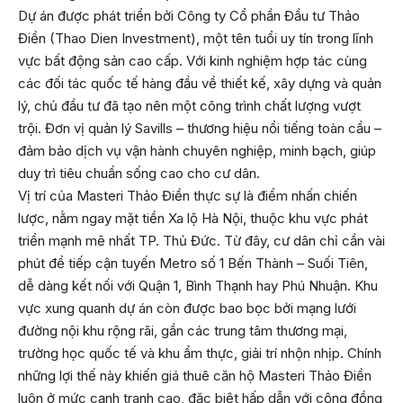
Dự án được phát triển bởi Công ty Cổ phần Đầu tư Thảo
Điền (Thao Dien Investment), một tên tuổi uy tín trong lĩnh
vực bất động sản cao cấp. Với kinh nghiệm hợp tác cùng
các đối tác quốc tế hàng đầu về thiết kế, xây dựng và quản
lý, chủ đầu tư đã tạo nên một công trình chất lượng vượt
trội. Đơn vị quản lý Savills – thương hiệu nổi tiếng toàn cầu –
đảm bảo dịch vụ vận hành chuyên nghiệp, minh bạch, giúp
duy trì tiêu chuẩn sống cao cho cư dân.
Vị trí của Masteri Thảo Điền thực sự là điểm nhấn chiến
lược, nằm ngay mặt tiền Xa lộ Hà Nội, thuộc khu vực phát
triển mạnh mẽ nhất TP. Thủ Đức. Từ đây, cư dân chỉ cần vài
phút để tiếp cận tuyến Metro số 1 Bến Thành – Suối Tiên,
dễ dàng kết nối với Quận 1, Bình Thạnh hay Phú Nhuận. Khu
vực xung quanh dự án còn được bao bọc bởi mạng lưới
đường nội khu rộng rãi, gần các trung tâm thương mại,
trường học quốc tế và khu ẩm thực, giải trí nhộn nhịp. Chính
những lợi thế này khiến giá thuê căn hộ Masteri Thảo Điền
luôn ở mức cạnh tranh cao, đặc biệt hấp dẫn với cộng đồng