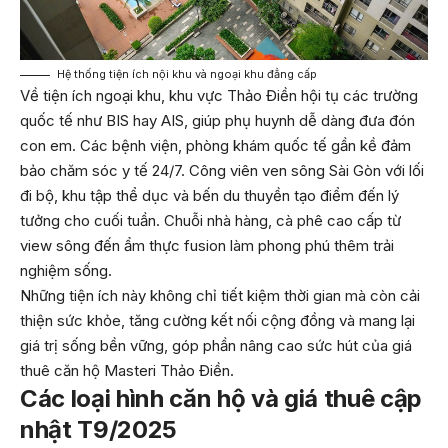
Hệ thống tiện ích nội khu và ngoại khu đẳng cấp
Về tiện ích ngoại khu, khu vực Thảo Điền hội tụ các trường
quốc tế như BIS hay AIS, giúp phụ huynh dễ dàng đưa đón
con em. Các bệnh viện, phòng khám quốc tế gần kề đảm
bảo chăm sóc y tế 24/7. Công viên ven sông Sài Gòn với lối
đi bộ, khu tập thể dục và bến du thuyền tạo điểm đến lý
tưởng cho cuối tuần. Chuỗi nhà hàng, cà phê cao cấp từ
view sông đến ẩm thực fusion làm phong phú thêm trải
nghiệm sống.
Những tiện ích này không chỉ tiết kiệm thời gian mà còn cải
thiện sức khỏe, tăng cường kết nối cộng đồng và mang lại
giá trị sống bền vững, góp phần nâng cao sức hút của giá
thuê căn hộ Masteri Thảo Điền.
Các loại hình căn hộ và giá thuê cập
nhật T9/2025