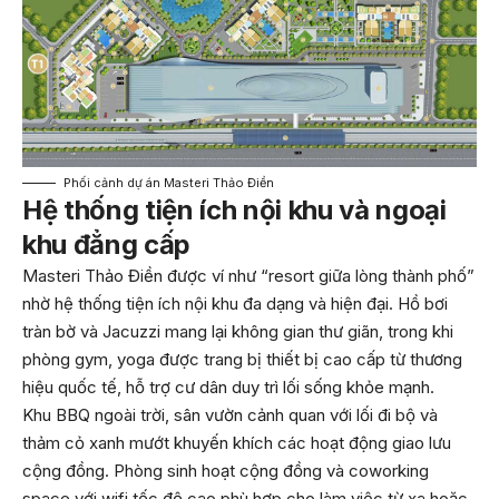
Phối cảnh dự án Masteri Thảo Điền
Hệ thống tiện ích nội khu và ngoại
khu đẳng cấp
Masteri Thảo Điền được ví như “resort giữa lòng thành phố”
nhờ hệ thống tiện ích nội khu đa dạng và hiện đại. Hồ bơi
tràn bờ và Jacuzzi mang lại không gian thư giãn, trong khi
phòng gym, yoga được trang bị thiết bị cao cấp từ thương
hiệu quốc tế, hỗ trợ cư dân duy trì lối sống khỏe mạnh.
Khu BBQ ngoài trời, sân vườn cảnh quan với lối đi bộ và
thảm cỏ xanh mướt khuyến khích các hoạt động giao lưu
cộng đồng. Phòng sinh hoạt cộng đồng và coworking
space với wifi tốc độ cao phù hợp cho làm việc từ xa hoặc