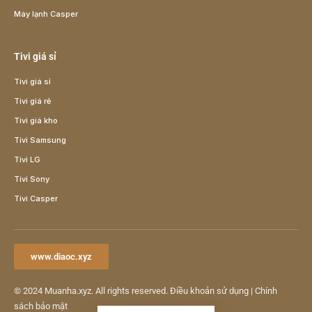
Máy lạnh Casper
Tivi giá sỉ
Tivi giá sỉ
Tivi giá rẻ
Tivi giá kho
Tivi Samsung
Tivi LG
Tivi Sony
Tivi Casper
www.diaoc.xyz
© 2024
Muanha.xyz
. All rights reserved.
Điều khoản sử dụng
|
Chính
sách bảo mật