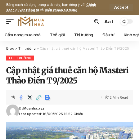
Bằng cách sử dụng trang web này, bạn đồng ý với
Chính
Accept
sách quyền riêng tư
và
Điều khoản sử dụng
.
Aa
Cẩm nang mua nhà
Thế giới
Thị trường
Đầu tư
Kinh ng
Blog
>
Thị trường
>
Cập nhật giá thuê căn hộ Masteri Thảo Điền T9/2025
THỊ TRƯỜNG
Cập nhật giá thuê căn hộ Masteri
Thảo Điền T9/2025
12 Min Read
By
Muanha.xyz
Last updated: 16/09/2025 12:52 Chiều