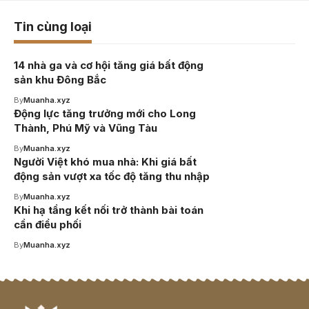
Tin cùng loại
14 nhà ga và cơ hội tăng giá bất động
sản khu Đông Bắc
By
Muanha.xyz
Động lực tăng trưởng mới cho Long
Thành, Phú Mỹ và Vũng Tàu
By
Muanha.xyz
Người Việt khó mua nhà: Khi giá bất
động sản vượt xa tốc độ tăng thu nhập
By
Muanha.xyz
Khi hạ tầng kết nối trở thành bài toán
cần điều phối
By
Muanha.xyz