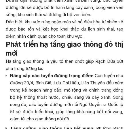
Dừa là định hướng phát triển xanh và bền vững. Các tuyến
đường lớn sẽ được bố trí hành lang cây xanh, công viên ven
sông, khu sinh thái và đường đi bộ ven biển.
Đặc biệt, khu vực rừng ngập mặn và hồ điều hòa tự nhiên sẽ
được bảo tồn và kết hợp khai thác du lịch sinh thái, tạo
điểm nhấn cảnh quan cho toàn khu vực.
Phát triển hạ tầng giao thông đô thị
mới
Hạ tầng giao thông là yếu tố then chốt giúp Rạch Dừa bứt
phá trong tương lai.
Nâng cấp các tuyến đường trọng điểm:
Các tuyến như
đường 30/4, Bình Giã, Lưu Chí Hiếu, Hàn Thuyên đều nằm
trong kế hoạch nâng cấp, mở rộng và chỉnh trang đồng
bộ hệ thống thoát nước, chiếu sáng và cây xanh. Song
song đó, các tuyến đường mới nối Ngô Quyền ra Quốc lộ
51 sẽ được triển khai, giúp tăng khả năng kết nối vùng,
giảm tải cho giao thông nội đô.
Tăng cường giao thông liên kết vùng:
Phường Rạch