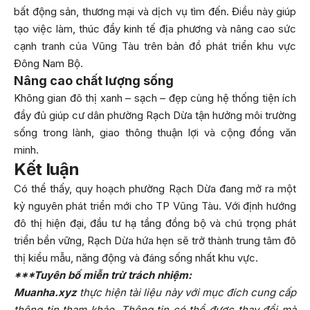
bất động sản, thương mại và dịch vụ tìm đến. Điều này giúp
tạo việc làm, thúc đẩy kinh tế địa phương và nâng cao sức
cạnh tranh của Vũng Tàu trên bản đồ phát triển khu vực
Đông Nam Bộ.
Nâng cao chất lượng sống
Không gian đô thị xanh – sạch – đẹp cùng hệ thống tiện ích
đầy đủ giúp cư dân phường Rạch Dừa tận hưởng môi trường
sống trong lành, giao thông thuận lợi và cộng đồng văn
minh.
Kết luận
Có thể thấy, quy hoạch phường Rạch Dừa đang mở ra một
kỷ nguyên phát triển mới cho TP Vũng Tàu. Với định hướng
đô thị hiện đại, đầu tư hạ tầng đồng bộ và chú trọng phát
triển bền vững, Rạch Dừa hứa hẹn sẽ trở thành trung tâm đô
thị kiểu mẫu, năng động và đáng sống nhất khu vực.
***Tuyên bố miễn trừ trách nhiệm:
Muanha.xyz
thực hiện tài liệu này với mục đích cung cấp
thông tin tham khảo. Thông tin có thể được thay đổi mà