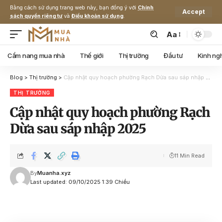
Bằng cách sử dụng trang web này, bạn đồng ý với
Chính
Accept
sách quyền riêng tư
và
Điều khoản sử dụng
.
Aa
Cẩm nang mua nhà
Thế giới
Thị trường
Đầu tư
Kinh ng
Blog
>
Thị trường
>
Cập nhật quy hoạch phường Rạch Dừa sau sáp nhập 2025
THỊ TRƯỜNG
Cập nhật quy hoạch phường Rạch
Dừa sau sáp nhập 2025
11 Min Read
By
Muanha.xyz
Last updated: 09/10/2025 1:39 Chiều