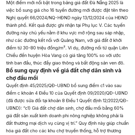
Một điểm mới nổi bật trong bảng giá đất Đà Nẵng 2025 là
việc bổ sung giá cho 16 tuyến đường mới được đặt tên theo
Nghị quyết 66/2024/NQ-HĐND ngày 13/12/2024 của HĐND
thành phố. Kết quả được ghi nhận tại Phụ lục V. Các tuyến
đường này chủ yếu nằm ở khu vực mở rộng sau sáp nhập,
như các đường kết nối với Quảng Nam, với giá đất ở khởi
điểm từ 30-80 triệu đồng/m². Ví dụ, đường nối từ quận Liên
Chiểu đến huyện Hòa Vang có giá tăng 100% so với ước
tính ban đầu, thúc đẩy giao thông và bất động sản ven đô.
Bổ sung quy định về giá đất chợ dân sinh và
chợ đầu mối
Quyết định 45/2025/QĐ-UBND bổ sung điểm c1 vào sau
điểm c khoản 4 Điều 10 của Quyết định 09/2020/QĐ-UBND
(đã được sửa đổi tại khoản 8 Điều 1 Quyết định 12/2022/QĐ-
UBND): “c1) Giá đất chợ dân sinh, chợ đầu mối bằng 60%
giá đất sản xuất kinh doanh phi nông nghiệp không phải là
đất thương mại dịch vụ cùng vị trí.” Quy định này giúp chuẩn
hóa giá đất cho các khu chợ truyền thống, hỗ trợ thương