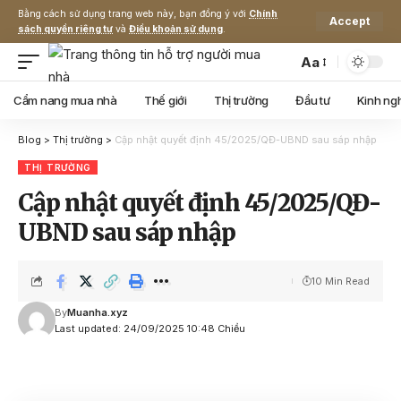
Bằng cách sử dụng trang web này, bạn đồng ý với
Chính
Accept
sách quyền riêng tư
và
Điều khoản sử dụng
.
Aa
Font
Resizer
Cẩm nang mua nhà
Thế giới
Thị trường
Đầu tư
Kinh ng
Blog
>
Thị trường
>
Cập nhật quyết định 45/2025/QĐ-UBND sau sáp nhập
THỊ TRƯỜNG
Cập nhật quyết định 45/2025/QĐ-
UBND sau sáp nhập
10 Min Read
By
Muanha.xyz
Last updated: 24/09/2025 10:48 Chiều