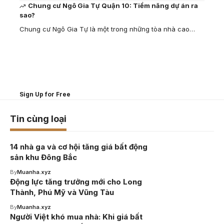
Chung cư Ngô Gia Tự Quận 10: Tiềm năng dự án ra
sao?
Chung cư Ngô Gia Tự là một trong những tòa nhà cao…
Your one-stop resource for medical news
and education.
Your one-stop resource for medical news and education.
Sign Up for Free
Tin cùng loại
14 nhà ga và cơ hội tăng giá bất động
sản khu Đông Bắc
By
Muanha.xyz
Động lực tăng trưởng mới cho Long
Thành, Phú Mỹ và Vũng Tàu
By
Muanha.xyz
Người Việt khó mua nhà: Khi giá bất