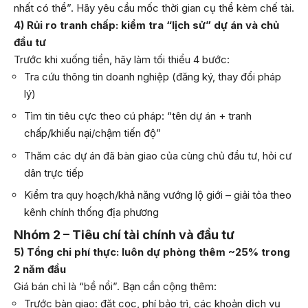
nhất có thể”. Hãy yêu cầu mốc thời gian cụ thể kèm chế tài.
4) Rủi ro tranh chấp: kiểm tra “lịch sử” dự án và chủ
đầu tư
Trước khi xuống tiền, hãy làm tối thiểu 4 bước:
Tra cứu thông tin doanh nghiệp (đăng ký, thay đổi pháp
lý)
Tìm tin tiêu cực theo cú pháp: “tên dự án + tranh
chấp/khiếu nại/chậm tiến độ”
Thăm các dự án đã bàn giao của cùng chủ đầu tư, hỏi cư
dân trực tiếp
Kiểm tra quy hoạch/khả năng vướng lộ giới – giải tỏa theo
kênh chính thống địa phương
Nhóm 2 – Tiêu chí tài chính và đầu tư
5) Tổng chi phí thực: luôn dự phòng thêm ~25% trong
2 năm đầu
Giá bán chỉ là “bề nổi”. Bạn cần cộng thêm:
Trước bàn giao: đặt cọc, phí bảo trì, các khoản dịch vụ