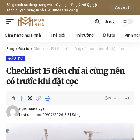
Bằng cách sử dụng trang web này, bạn đồng ý với
Chính
Accept
sách quyền riêng tư
và
Điều khoản sử dụng
.
Aa
Cẩm nang mua nhà
Thế giới
Thị trường
Đầu tư
Kinh ng
Blog
>
Đầu tư
>
Checklist 15 tiêu chí ai cũng nên có trước khi đặt cọc
ĐẦU TƯ
Checklist 15 tiêu chí ai cũng nên
có trước khi đặt cọc
20 Min Read
By
Muanha.xyz
Last updated: 19/02/2026 3:51 Sáng