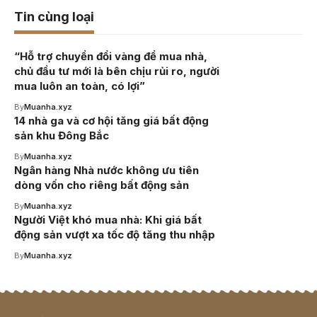
Tin cùng loại
“Hỗ trợ chuyển đổi vàng để mua nhà,
chủ đầu tư mới là bên chịu rủi ro, người
mua luôn an toàn, có lợi”
By
Muanha.xyz
14 nhà ga và cơ hội tăng giá bất động
sản khu Đông Bắc
By
Muanha.xyz
Ngân hàng Nhà nước không ưu tiên
dòng vốn cho riêng bất động sản
By
Muanha.xyz
Người Việt khó mua nhà: Khi giá bất
động sản vượt xa tốc độ tăng thu nhập
By
Muanha.xyz