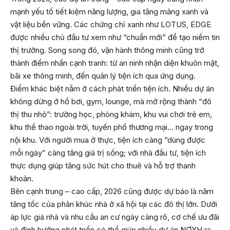
mạnh yếu tố tiết kiệm năng lượng, gia tăng mảng xanh và
vật liệu bền vững. Các chứng chỉ xanh như LOTUS, EDGE
được nhiều chủ đầu tư xem như “chuẩn mới” để tạo niềm tin
thị trường. Song song đó, vận hành thông minh cũng trở
thành điểm nhấn cạnh tranh: từ an ninh nhận diện khuôn mặt,
bãi xe thông minh, đến quản lý tiện ích qua ứng dụng.
Điểm khác biệt nằm ở cách phát triển tiện ích. Nhiều dự án
không dừng ở hồ bơi, gym, lounge, mà mở rộng thành “đô
thị thu nhỏ”: trường học, phòng khám, khu vui chơi trẻ em,
khu thể thao ngoài trời, tuyến phố thương mại… ngay trong
nội khu. Với người mua ở thực, tiện ích càng “dùng được
mỗi ngày” càng tăng giá trị sống; với nhà đầu tư, tiện ích
thực dụng giúp tăng sức hút cho thuê và hỗ trợ thanh
khoản.
Bên cạnh trung – cao cấp, 2026 cũng được dự báo là năm
tăng tốc của phân khúc nhà ở xã hội tại các đô thị lớn. Dưới
áp lực giá nhà và nhu cầu an cư ngày càng rõ, cơ chế ưu đãi
và định hướng phát triển có thể giúp nhiều dự án NƠXH ra