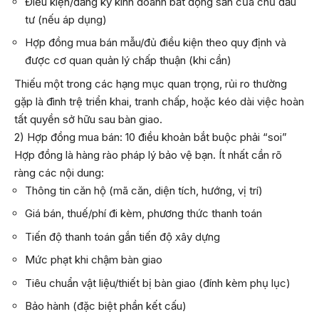
Điều kiện/đăng ký kinh doanh bất động sản của chủ đầu
tư (nếu áp dụng)
Hợp đồng mua bán mẫu/đủ điều kiện theo quy định và
được cơ quan quản lý chấp thuận (khi cần)
Thiếu một trong các hạng mục quan trọng, rủi ro thường
gặp là đình trệ triển khai, tranh chấp, hoặc kéo dài việc hoàn
tất quyền sở hữu sau bàn giao.
2) Hợp đồng mua bán: 10 điều khoản bắt buộc phải “soi”
Hợp đồng là hàng rào pháp lý bảo vệ bạn. Ít nhất cần rõ
ràng các nội dung:
Thông tin căn hộ (mã căn, diện tích, hướng, vị trí)
Giá bán, thuế/phí đi kèm, phương thức thanh toán
Tiến độ thanh toán gắn tiến độ xây dựng
Mức phạt khi chậm bàn giao
Tiêu chuẩn vật liệu/thiết bị bàn giao (đính kèm phụ lục)
Bảo hành (đặc biệt phần kết cấu)