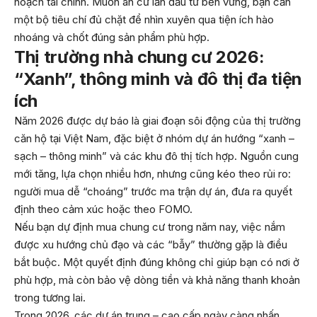
hoạch tài chính. Muốn an cư lẫn đầu tư bền vững, bạn cần
một bộ tiêu chí đủ chặt để nhìn xuyên qua tiện ích hào
nhoáng và chốt đúng sản phẩm phù hợp.
Thị trường nhà chung cư 2026:
“Xanh”, thông minh và đô thị đa tiện
ích
Năm 2026 được dự báo là giai đoạn sôi động của thị trường
căn hộ tại Việt Nam, đặc biệt ở nhóm dự án hướng “xanh –
sạch – thông minh” và các khu đô thị tích hợp. Nguồn cung
mới tăng, lựa chọn nhiều hơn, nhưng cũng kéo theo rủi ro:
người mua dễ “choáng” trước ma trận dự án, đưa ra quyết
định theo cảm xúc hoặc theo FOMO.
Nếu bạn dự định mua chung cư trong năm nay, việc nắm
được xu hướng chủ đạo và các “bẫy” thường gặp là điều
bắt buộc. Một quyết định đúng không chỉ giúp bạn có nơi ở
phù hợp, mà còn bảo vệ dòng tiền và khả năng thanh khoản
trong tương lai.
Trong 2026, các dự án trung – cao cấp ngày càng nhấn