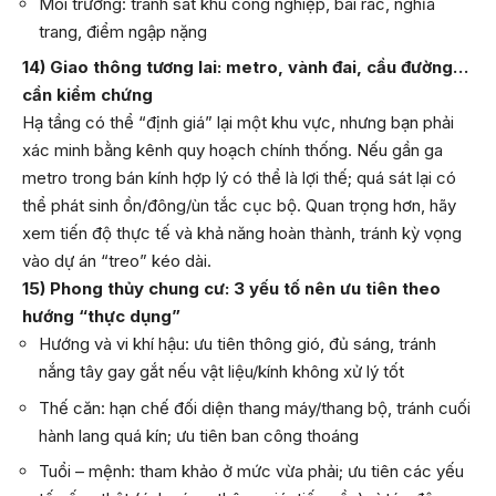
Môi trường: tránh sát khu công nghiệp, bãi rác, nghĩa
trang, điểm ngập nặng
14) Giao thông tương lai: metro, vành đai, cầu đường…
cần kiểm chứng
Hạ tầng có thể “định giá” lại một khu vực, nhưng bạn phải
xác minh bằng kênh quy hoạch chính thống. Nếu gần ga
metro trong bán kính hợp lý có thể là lợi thế; quá sát lại có
thể phát sinh ồn/đông/ùn tắc cục bộ. Quan trọng hơn, hãy
xem tiến độ thực tế và khả năng hoàn thành, tránh kỳ vọng
vào dự án “treo” kéo dài.
15) Phong thủy chung cư: 3 yếu tố nên ưu tiên theo
hướng “thực dụng”
Hướng và vi khí hậu: ưu tiên thông gió, đủ sáng, tránh
nắng tây gay gắt nếu vật liệu/kính không xử lý tốt
Thế căn: hạn chế đối diện thang máy/thang bộ, tránh cuối
hành lang quá kín; ưu tiên ban công thoáng
Tuổi – mệnh: tham khảo ở mức vừa phải; ưu tiên các yếu