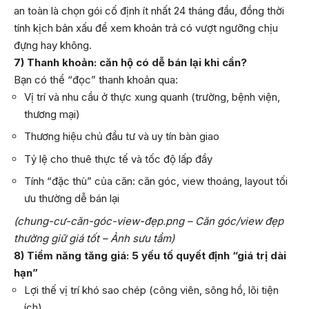
an toàn là chọn gói cố định ít nhất 24 tháng đầu, đồng thời
tính kịch bản xấu để xem khoản trả có vượt ngưỡng chịu
đựng hay không.
7) Thanh khoản: căn hộ có dễ bán lại khi cần?
Bạn có thể “đọc” thanh khoản qua:
Vị trí và nhu cầu ở thực xung quanh (trường, bệnh viện,
thương mại)
Thương hiệu chủ đầu tư và uy tín bàn giao
Tỷ lệ cho thuê thực tế và tốc độ lấp đầy
Tính “đặc thù” của căn: căn góc, view thoáng, layout tối
ưu thường dễ bán lại
(chung-cư-căn-góc-view-đẹp.png – Căn góc/view đẹp
thường giữ giá tốt – Ảnh sưu tầm)
8) Tiềm năng tăng giá: 5 yếu tố quyết định “giá trị dài
hạn”
Lợi thế vị trí khó sao chép (công viên, sông hồ, lõi tiện
ích)