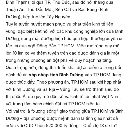
Bình Thạnh), đi qua TP. Thủ Đức, sau đó nối thẳng qua
Thuận An, Thủ Dầu Một, Bến Cát và Bàu Bàng (Bình
Dương), tiếp tục lên Tây Nguyên.
Tuy là tuyến huyết mạch phục vụ phát triển kinh tế liên
vùng, đặc biệt kết nối với các khu công nghiệp lớn của Bình
Dương, song mặt đường hiện hữu quá hẹp, thường xuyên ùn
tắc tại cửa ngõ Đông Bắc TP.HCM. Việc mở rộng quy mô
lên 10 làn xe và thêm tuyến trên cao được đánh giá là một
trong những phương án đột phá về quy hoạch hạ tầng.
Quan trọng hơn, động thái triển khai dự án diễn ra trong bối
cảnh đề án
sáp nhập tỉnh Bình Dương
vào TP.HCM đang
được thúc đẩy. Theo phương án, TP.HCM sau khi hợp nhất
với Bình Dương và Bà Rịa – Vũng Tàu sẽ trở thành siêu đô
thị châu Á, có quy mô dân số và kinh tế lớn nhất Việt Nam,
với trung tâm hành chính đặt tại TP.HCM hiện tại.
Với vai trò là “xương sống” giao thông giữa TP.HCM và Bình
Dương – địa phương được mệnh danh là tỉnh giàu nhất cả
nước với GRDP hơn 520.000 tỷ đồng – Quốc lộ 13 sẽ trở