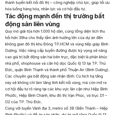
thành tuyến kết nối đô thị – công nghiệp chủ lực, giúp tối ưu
hóa luồng hàng hóa, nhân lực và cơ hội đầu tư.
Tác động mạnh đến thị trường bất
động sản liên vùng
Quy mô giải tỏa hơn 1.000 hộ dân, cùng tổng diện tích thu
hồi hơn 39ha cho thấy tầm ảnh hưởng lớn của dự án đến
không gian đô thị khu Đông TP.HCM và vùng tiếp giáp Bình
Dương. Việc nâng cấp tuyến đường được kỳ vọng sẽ nâng
cao giá trị bất động sản hai bên trục, đặc biệt là phân khúc
nhà phố, shophouse và căn hộ dọc Quốc lộ 13 tại TP. Thủ
Đức, quận Bình Thạnh và thành phố Thuận An (Bình Dương).
Các chuyên gia bất động sản nhận định: Cú hích hạ tầng
này sẽ không chỉ làm tăng tính kết nối vùng, mà còn mở ra
cơ hội đầu tư rõ ràng tại các khu vực lân cận như Hiệp Bình
Phước, Hiệp Bình Chánh, khu đô thị Vạn Phúc, và trục D1 –
D2 của TP. Thủ Đức.
Cùng với tuyến Vành đai 3, metro số 3B (Bến Thành – Hiệp
Bình Phước) và đề án sáp nhập, dự án mở rộng Quốc lộ 13