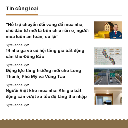
Tin cùng loại
“Hỗ trợ chuyển đổi vàng để mua nhà,
chủ đầu tư mới là bên chịu rủi ro, người
mua luôn an toàn, có lợi”
By
Muanha.xyz
14 nhà ga và cơ hội tăng giá bất động
sản khu Đông Bắc
By
Muanha.xyz
Động lực tăng trưởng mới cho Long
Thành, Phú Mỹ và Vũng Tàu
By
Muanha.xyz
Người Việt khó mua nhà: Khi giá bất
động sản vượt xa tốc độ tăng thu nhập
By
Muanha.xyz