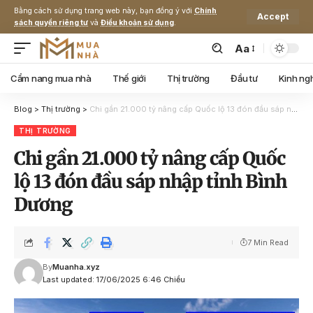
Bằng cách sử dụng trang web này, bạn đồng ý với
Chính
Accept
sách quyền riêng tư
và
Điều khoản sử dụng
.
Aa
Cẩm nang mua nhà
Thế giới
Thị trường
Đầu tư
Kinh ng
Blog
>
Thị trường
>
Chi gần 21.000 tỷ nâng cấp Quốc lộ 13 đón đầu sáp nhập tỉnh Bình Dương
THỊ TRƯỜNG
Chi gần 21.000 tỷ nâng cấp Quốc
lộ 13 đón đầu sáp nhập tỉnh Bình
Dương
7 Min Read
By
Muanha.xyz
Last updated: 17/06/2025 6:46 Chiều