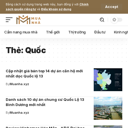
Bằng cách sử dụng trang web này, bạn đồng ý với
Chính
Accept
sách quyền riêng tư
và
Điều khoản sử dụng
.
Cẩm nang mua nhà
Thế giới
Thị trường
Đầu tư
Kinh ng
Thẻ:
Quốc
Cập nhật giá bán top 14 dự án căn hộ mới
nhất dọc Quốc lộ 13
By
Muanha.xyz
Danh sách 10 dự án chung cư Quốc Lộ 13
Bình Dương mới nhất
By
Muanha.xyz