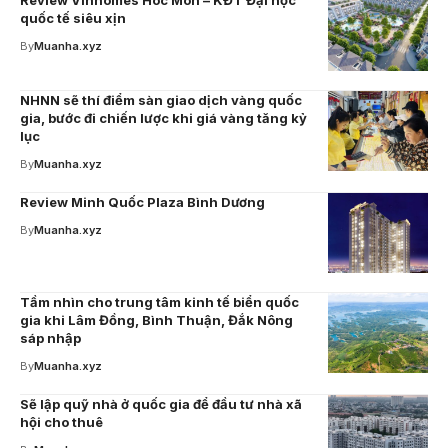
Review Vinhomes Hóc Môn – KĐT Đại học
quốc tế siêu xịn
By
Muanha.xyz
NHNN sẽ thí điểm sàn giao dịch vàng quốc
gia, bước đi chiến lược khi giá vàng tăng kỷ
lục
By
Muanha.xyz
Review Minh Quốc Plaza Bình Dương
By
Muanha.xyz
Tầm nhìn cho trung tâm kinh tế biển quốc
gia khi Lâm Đồng, Bình Thuận, Đắk Nông
sáp nhập
By
Muanha.xyz
Sẽ lập quỹ nhà ở quốc gia để đầu tư nhà xã
hội cho thuê