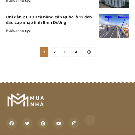
By
Muanha.xyz
Chi gần 21.000 tỷ nâng cấp Quốc lộ 13 đón
đầu sáp nhập tỉnh Bình Dương
By
Muanha.xyz
1
2
3
4